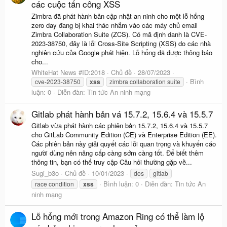
các cuộc tấn công XSS
Zimbra đã phát hành bản cập nhật an ninh cho một lỗ hổng
zero day đang bị khai thác nhắm vào các máy chủ email
Zimbra Collaboration Suite (ZCS). Có mã định danh là CVE-
2023-38750, đây là lỗi Cross-Site Scripting (XSS) do các nhà
nghiên cứu của Google phát hiện. Lỗ hổng đã được thông báo
cho...
WhiteHat News #ID:2018
Chủ đề
28/07/2023
Bình
cve-2023-38750
xss
zimbra collaboration suite
luận: 0
Diễn đàn:
Tin tức An ninh mạng
Gitlab phát hành bản vá 15.7.2, 15.6.4 và 15.5.7
Gitlab vừa phát hành các phiên bản 15.7.2, 15.6.4 và 15.5.7
cho GitLab Community Edition (CE) và Enterprise Edition (EE).
Các phiên bản này giải quyết các lỗi quan trọng và khuyến cáo
người dùng nên nâng cấp càng sớm càng tốt. Để biết thêm
thông tin, bạn có thể truy cập Câu hỏi thường gặp về...
Sugi_b3o
Chủ đề
10/01/2023
dos
gitlab
Bình luận: 0
Diễn đàn:
Tin tức An
race condition
xss
ninh mạng
Lỗ hổng mới trong Amazon Ring có thể làm lộ