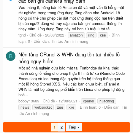
các bản ghi camera nhạy cảm
Vào tháng 5, hãng bán lẻ Amazon đã vá một vấn lỗ hổng mật
rất nghiêm trọng trong ứng dụng Ring dành cho Android. Lỗ
hổng có thể cho phép cài đặt một ứng dụng độc hại trên thiết
bị của người dùng và truy cập các bản ghi camera, thông tin
nhạy cảm. Ứng dụng Ring này có hơn 10 triệu lượt tải...
tgnd
Chủ đề
20/08/2022
Bình
amazon
ring
xss
luận: 0
Diễn đàn:
Tin tức An ninh mạng
Nền tảng CPanel & WHN đang tồn tại nhiều lỗ
B
hổng nguy hiểm
Một số nhà nghiên cứu bảo mật tại Fortbridge đã khai thác
thành công lỗ hổng cho phép thực thi mã từ xa (Remote Code
Execution) và leo thang đặc quyền trên hệ thống thông qua
một lỗ hổng Stored XSS. Nếu các bạn chưa biết, cPanel &
WHN là một bộ công cụ phổ biến trên Linux cho phép tự động
hoá...
bobby13689
Chủ đề
12/08/2021
cpanel
hijacking
Bình luận: 0
Diễn đàn:
Tin
news
websocket
xss
xxe
tức An ninh mạng
1
2
Tiếp