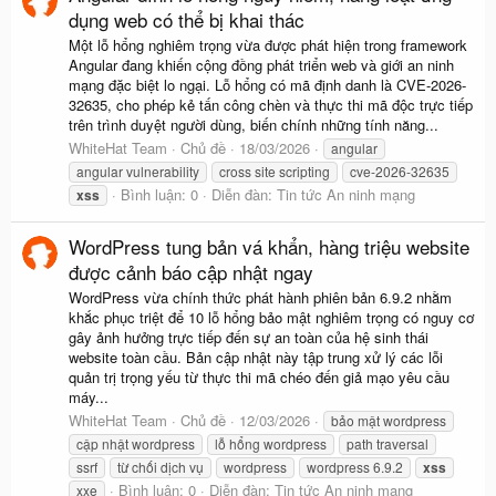
dụng web có thể bị khai thác
Một lỗ hổng nghiêm trọng vừa được phát hiện trong framework
Angular đang khiến cộng đồng phát triển web và giới an ninh
mạng đặc biệt lo ngại. Lỗ hổng có mã định danh là CVE-2026-
32635, cho phép kẻ tấn công chèn và thực thi mã độc trực tiếp
trên trình duyệt người dùng, biến chính những tính năng...
WhiteHat Team
Chủ đề
18/03/2026
angular
angular vulnerability
cross site scripting
cve-2026-32635
Bình luận: 0
Diễn đàn:
Tin tức An ninh mạng
xss
WordPress tung bản vá khẩn, hàng triệu website
được cảnh báo cập nhật ngay
WordPress vừa chính thức phát hành phiên bản 6.9.2 nhằm
khắc phục triệt để 10 lỗ hổng bảo mật nghiêm trọng có nguy cơ
gây ảnh hưởng trực tiếp đến sự an toàn của hệ sinh thái
website toàn cầu. Bản cập nhật này tập trung xử lý các lỗi
quản trị trọng yếu từ thực thi mã chéo đến giả mạo yêu cầu
máy...
WhiteHat Team
Chủ đề
12/03/2026
bảo mật wordpress
cập nhật wordpress
lỗ hổng wordpress
path traversal
ssrf
từ chối dịch vụ
wordpress
wordpress 6.9.2
xss
Bình luận: 0
Diễn đàn:
Tin tức An ninh mạng
xxe