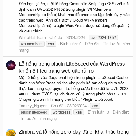
Đến hẹn lại lên, một lỗ hổng Cross-site Scripting (XSS) với mã
định danh CVE-2024-1852 trong plugin WP-Members
Membership có thể bị khai thác để chèn các tập lệnh tùy ý vào
các trang web. Ảnh của Bizfly Cloud WP-Members
Membership là một plugin WordPress được sử dụng để quản lý
và điều chỉnh...
WhiteHat Team
Chủ đề
03/04/2024
cve-2024-1852
Bình luận: 0
Diễn đàn:
Tin tức An ninh
wp-members
xss
mạng
Lỗ hổng trong plugin LiteSpeed của WordPress
khiến 5 triệu trang web gặp rủi ro
Một lỗ hổng vừa được phát hiện trong plugin LiteSpeed Cache
dành cho WordPress có thể cho phép kẻ tấn công chưa xác
thực leo thang đặc quyền. Lỗ hổng được theo dõi là CVE-2023-
40000, điểm CVSS 8,3 đã được xử lý trong phiên bản 5.7.0.1.
Chuyên gia an ninh mạng cho biết: “Plugin LiteSpeed...
Tommy_Nguyen
Chủ đề
28/02/2024
cve
Bình luận: 0
Diễn đàn:
plugin litespeed
wordpress
xss
Tin tức An ninh mạng
Zimbra vá lỗ hổng zero-day đã bị khai thác trong