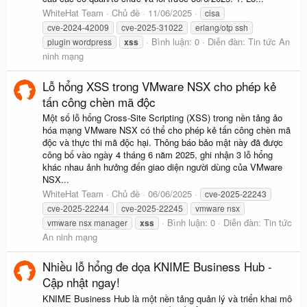
WhiteHat Team
Chủ đề
11/06/2025
cisa
cve-2024-42009
cve-2025-31022
erlang/otp ssh
Bình luận: 0
Diễn đàn:
Tin tức An
plugin wordpress
xss
ninh mạng
Lỗ hổng XSS trong VMware NSX cho phép kẻ
tấn công chèn mã độc
Một số lỗ hổng Cross-Site Scripting (XSS) trong nền tảng ảo
hóa mạng VMware NSX có thể cho phép kẻ tấn công chèn mã
độc và thực thi mã độc hại. Thông báo bảo mật này đã được
công bố vào ngày 4 tháng 6 năm 2025, ghi nhận 3 lỗ hổng
khác nhau ảnh hưởng đến giao diện người dùng của VMware
NSX...
WhiteHat Team
Chủ đề
06/06/2025
cve-2025-22243
cve-2025-22244
cve-2025-22245
vmware nsx
Bình luận: 0
Diễn đàn:
Tin tức
vmware nsx manager
xss
An ninh mạng
Nhiều lỗ hổng đe dọa KNIME Business Hub -
Cập nhật ngay!
KNIME Business Hub là một nền tảng quản lý và triển khai mô