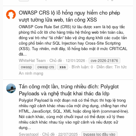
OWASP CRS lộ lỗ hổng nguy hiểm cho phép
vượt tường lửa web, tấn công XSS
OWASP Core Rule Set (CRS) từ lâu được xem là bộ quy tắc
phòng thủ cốt lõi cho hàng triệu hệ thống web trên toàn cầu,
đóng vai trò như “lá chắn” bảo vệ ứng dụng khỏi các cuộc tấn
công phổ biến như SQL Injection hay Cross-Site Scripting
(XSS). Tuy nhiên, mới đây, lỗ hổng bảo mật ở mức CRITICAL
đã...
WhiteHat Team
Chủ đề
12/01/2026
cve-2026-21876
Bình luận: 0
Diễn đàn:
Tin tức
owasp
owasp crs
xss
An ninh mạng
Tấn công một lần, trúng nhiều đích: Polyglot
Payloads và nghệ thuật khai thác đa lớp
Polyglot Payload là một đoạn mã có thể thực thi hợp lệ trong
nhiều ngữ cảnh khác nhau của một ứng dụng, chẳng hạn như
HTML, JavaScript, SQL, XML hoặc dòng lệnh (command-line).
Nói cách khác, cùng một chuỗi input có thể được xử lý theo
nhiều cách khác nhau tùy vào ngữ cảnh và nếu được sử
dụng...
Sevastopol
Chủ đề
22/07/2025
bypass lọc đầu vào