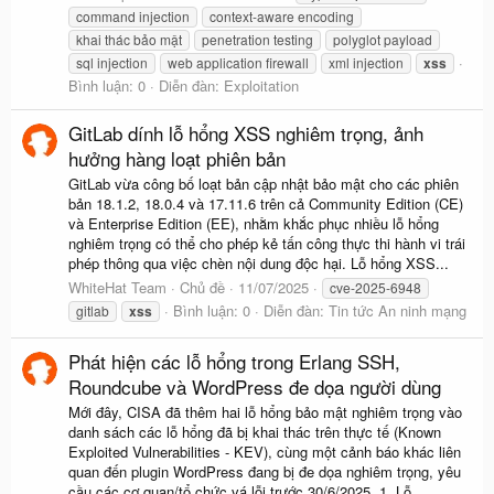
command injection
context-aware encoding
khai thác bảo mật
penetration testing
polyglot payload
sql injection
web application firewall
xml injection
xss
Bình luận: 0
Diễn đàn:
Exploitation
GitLab dính lỗ hổng XSS nghiêm trọng, ảnh
hưởng hàng loạt phiên bản
GitLab vừa công bố loạt bản cập nhật bảo mật cho các phiên
bản 18.1.2, 18.0.4 và 17.11.6 trên cả Community Edition (CE)
và Enterprise Edition (EE), nhằm khắc phục nhiều lỗ hổng
nghiêm trọng có thể cho phép kẻ tấn công thực thi hành vi trái
phép thông qua việc chèn nội dung độc hại. Lỗ hổng XSS...
WhiteHat Team
Chủ đề
11/07/2025
cve-2025-6948
Bình luận: 0
Diễn đàn:
Tin tức An ninh mạng
gitlab
xss
Phát hiện các lỗ hổng trong Erlang SSH,
Roundcube và WordPress đe dọa người dùng
Mới đây, CISA đã thêm hai lỗ hổng bảo mật nghiêm trọng vào
danh sách các lỗ hổng đã bị khai thác trên thực tế (Known
Exploited Vulnerabilities - KEV), cùng một cảnh báo khác liên
quan đến plugin WordPress đang bị đe dọa nghiêm trọng, yêu
cầu các cơ quan/tổ chức vá lỗi trước 30/6/2025. 1. Lỗ...