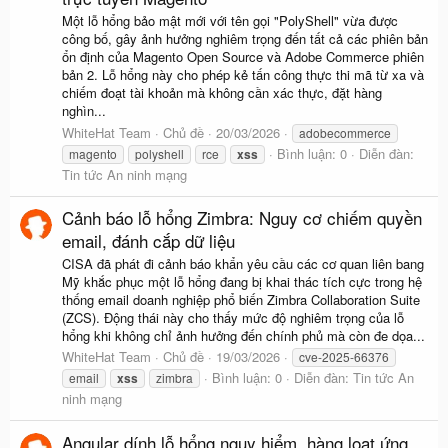
Một lỗ hổng bảo mật mới với tên gọi "PolyShell" vừa được
công bố, gây ảnh hưởng nghiêm trọng đến tất cả các phiên bản
ổn định của Magento Open Source và Adobe Commerce phiên
bản 2. Lỗ hổng này cho phép kẻ tấn công thực thi mã từ xa và
chiếm đoạt tài khoản mà không cần xác thực, đặt hàng
nghìn...
WhiteHat Team
Chủ đề
20/03/2026
adobecommerce
Bình luận: 0
Diễn đàn:
magento
polyshell
rce
xss
Tin tức An ninh mạng
Cảnh báo lỗ hổng Zimbra: Nguy cơ chiếm quyền
email, đánh cắp dữ liệu
CISA đã phát đi cảnh báo khẩn yêu cầu các cơ quan liên bang
Mỹ khắc phục một lỗ hổng đang bị khai thác tích cực trong hệ
thống email doanh nghiệp phổ biến Zimbra Collaboration Suite
(ZCS). Động thái này cho thấy mức độ nghiêm trọng của lỗ
hổng khi không chỉ ảnh hưởng đến chính phủ mà còn đe dọa...
WhiteHat Team
Chủ đề
19/03/2026
cve-2025-66376
Bình luận: 0
Diễn đàn:
Tin tức An
email
xss
zimbra
ninh mạng
Angular dính lỗ hổng nguy hiểm, hàng loạt ứng