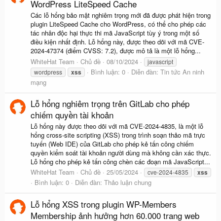
WordPress LiteSpeed Cache
Các lỗ hổng bảo mật nghiêm trọng mới đã được phát hiện trong
plugin LiteSpeed Cache cho WordPress, có thể cho phép các
tác nhân độc hại thực thi mã JavaScript tùy ý trong một số
điều kiện nhất định. Lỗ hổng này, được theo dõi với mã CVE-
2024-47374 (điểm CVSS: 7.2), được mô tả là một lỗ hổng...
WhiteHat Team
Chủ đề
08/10/2024
javascript
Bình luận: 0
Diễn đàn:
Tin tức An ninh
wordpress
xss
mạng
Lỗ hổng nghiêm trọng trên GitLab cho phép
chiếm quyền tài khoản
Lỗ hổng này được theo dõi với mã CVE-2024-4835, là một lỗ
hổng cross-site scripting (XSS) trong trình soạn thảo mã trực
tuyến (Web IDE) của GitLab cho phép kẻ tấn công chiếm
quyền kiểm soát tài khoản người dùng mà không cần xác thực.
Lỗ hổng cho phép kẻ tấn công chèn các đoạn mã JavaScript...
WhiteHat Team
Chủ đề
25/05/2024
cve-2024-4835
xss
Bình luận: 0
Diễn đàn:
Thảo luận chung
Lỗ hổng XSS trong plugin WP-Members
Membership ảnh hưởng hơn 60.000 trang web