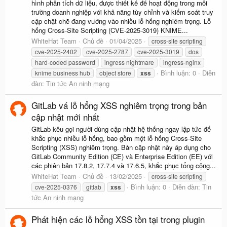
hình phân tích dữ liệu, được thiết kế để hoạt động trong môi
trường doanh nghiệp với khả năng tùy chỉnh và kiểm soát truy
cập chặt chẽ đang vướng vào nhiều lỗ hổng nghiêm trọng. Lỗ
hổng Cross-Site Scripting (CVE-2025-3019) KNIME...
WhiteHat Team
Chủ đề
01/04/2025
cross-site scripting
cve-2025-2402
cve-2025-2787
cve-2025-3019
dos
hard-coded password
ingress nightmare
ingress-nginx
Bình luận: 0
Diễn
knime business hub
object store
xss
đàn:
Tin tức An ninh mạng
GitLab vá lỗ hổng XSS nghiêm trọng trong bản
cập nhật mới nhất
GitLab kêu gọi người dùng cập nhật hệ thống ngay lập tức để
khắc phục nhiều lỗ hổng, bao gồm một lỗ hổng Cross-Site
Scripting (XSS) nghiêm trọng. Bản cập nhật này áp dụng cho
GitLab Community Edition (CE) và Enterprise Edition (EE) với
các phiên bản 17.8.2, 17.7.4 và 17.6.5, khắc phục tổng cộng...
WhiteHat Team
Chủ đề
13/02/2025
cross-site scripting
Bình luận: 0
Diễn đàn:
Tin
cve-2025-0376
gitlab
xss
tức An ninh mạng
Phát hiện các lỗ hổng XSS tồn tại trong plugin