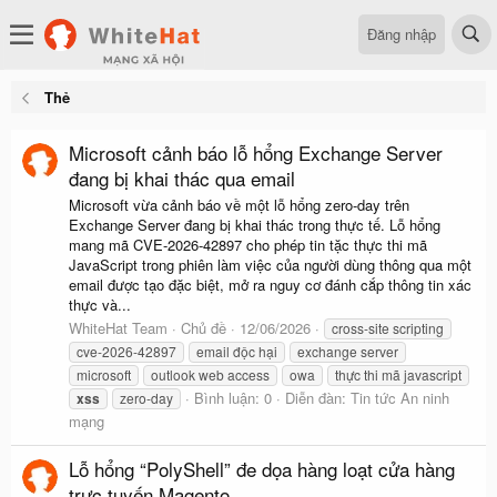
Đăng nhập
Thẻ
Microsoft cảnh báo lỗ hổng Exchange Server
đang bị khai thác qua email
Microsoft vừa cảnh báo về một lỗ hổng zero-day trên
Exchange Server đang bị khai thác trong thực tế. Lỗ hổng
mang mã CVE-2026-42897 cho phép tin tặc thực thi mã
JavaScript trong phiên làm việc của người dùng thông qua một
email được tạo đặc biệt, mở ra nguy cơ đánh cắp thông tin xác
thực và...
WhiteHat Team
Chủ đề
12/06/2026
cross-site scripting
cve-2026-42897
email độc hại
exchange server
microsoft
outlook web access
owa
thực thi mã javascript
Bình luận: 0
Diễn đàn:
Tin tức An ninh
xss
zero-day
mạng
Lỗ hổng “PolyShell” đe dọa hàng loạt cửa hàng
trực tuyến Magento