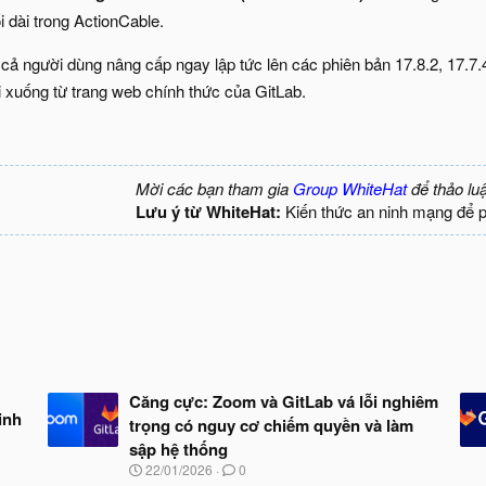
ối dài trong ActionCable.
cả người dùng nâng cấp ngay lập tức lên các phiên bản 17.8.2, 17.7.
i xuống từ trang web chính thức của GitLab.
Mời các bạn tham gia
Group WhiteHat
để thảo lu
Lưu ý từ WhiteHat:
Kiến thức an ninh mạng để 
Căng cực: Zoom và GitLab vá lỗi nghiêm
inh
trọng có nguy cơ chiếm quyền và làm
sập hệ thống
N
22/01/2026
0
g