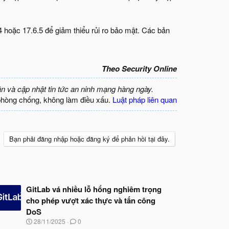
4 hoặc 17.6.5 để giảm thiểu rủi ro bảo mật. Các bản
Theo Security Online
ận và cập nhật tin tức an ninh mạng hàng ngày.
phòng chống, không làm điều xấu.
Luật pháp liên quan
Bạn phải đăng nhập hoặc đăng ký để phản hồi tại đây.
GitLab vá nhiều lỗ hổng nghiêm trọng
cho phép vượt xác thực và tấn công
DoS
N
28/11/2025
0
g