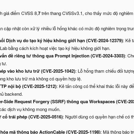
h giá điểm CVSS 8,
7
trên thang CVSSv3.1, cho thấy mức độ nghiêm 
n cập nhật còn xử lý nhiều lỗ hổng khác có mức độ nghiêm trọng tru
ối Dịch vụ do tạo ký hiệu không giới hạn (CVE-2024-12379)
: Kẻ 
Lab bằng cách kích hoạt việc tạo ký hiệu không giới hạn.
 vấn đề riêng tư thông qua Prompt Injection (CVE-2024-3303)
: Ch
 tư.
phép vào kho lưu trữ (CVE-2025-1042)
: Lỗ hổng tham chiếu đối tượn
ng kho lưu trữ mà không có quyền hợp lệ.
HTTP nội bộ (CVE-2025-1212)
: Kẻ tấn công có thể khai thác lỗi này đ
hủ backend.
er-Side Request Forgery (SSRF) thông qua Workspaces (CVE-20
 các dịch vụ không mong muốn.
 cố trái phép (CVE-2025-0516)
: Người dùng có quyền hạn chế có 
 hóa mã thông báo ActionCable (CVE-2025-1198)
: Mã thông báo tr