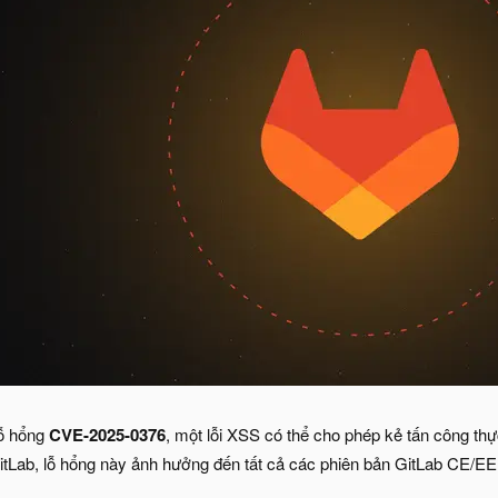
lỗ hổng
CVE-2025-0376
, một lỗi XSS có thể cho phép kẻ tấn công thực
tLab, lỗ hổng này ảnh hưởng đến tất cả các phiên bản GitLab CE/EE t