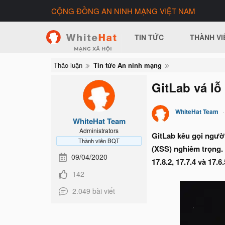
CỘNG ĐỒNG AN NINH MẠNG VIỆT NAM
TIN TỨC
THÀNH VI
Thảo luận
Tin tức An ninh mạng
GitLab vá l
WhiteHat Team
WhiteHat Team
Administrators
GitLab kêu gọi người
Thành viên BQT
(XSS) nghiêm trọng. 
09/04/2020
17.8.2, 17.7.4 và 17.
142
2.049 bài viết