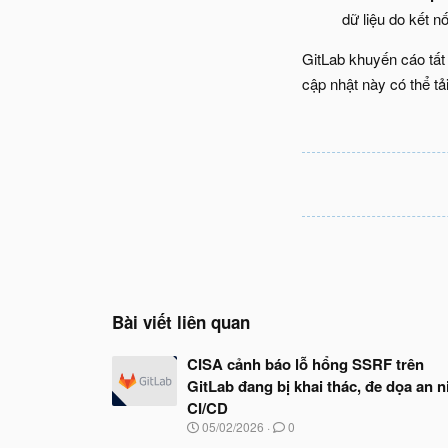
dữ liệu do kết n
GitLab khuyến cáo tất 
cập nhật này có thể tả
Bài viết liên quan
CISA cảnh báo lỗ hổng SSRF trên
GitLab đang bị khai thác, đe dọa an n
CI/CD
N
05/02/2026
0
g