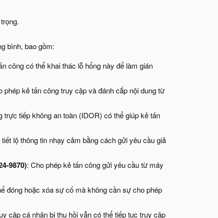
trọng.
ng bình, bao gồm:
tấn công có thể khai thác lỗ hổng này để làm gián
o phép kẻ tấn công truy cập và đánh cắp nội dung từ
g trực tiếp không an toàn (IDOR) có thể giúp kẻ tấn
ể tiết lộ thông tin nhạy cảm bằng cách gửi yêu cầu giả
24-9870)
: Cho phép kẻ tấn công gửi yêu cầu từ máy
thể đóng hoặc xóa sự cố mà không cần sự cho phép
uy cập cá nhân bị thu hồi vẫn có thể tiếp tục truy cập