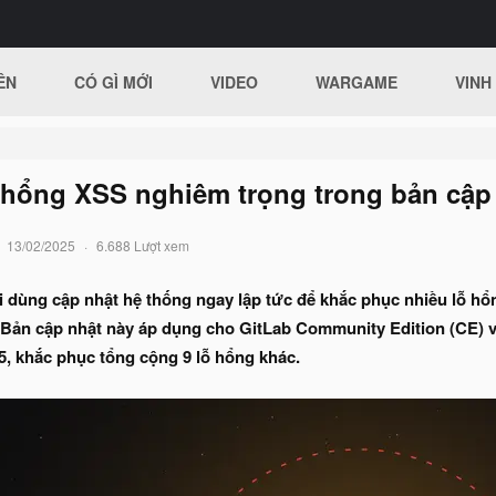
ÊN
CÓ GÌ MỚI
VIDEO
WARGAME
VINH
ỗ hổng XSS nghiêm trọng trong bản cập
13/02/2025
6.688 Lượt xem
 dùng cập nhật hệ thống ngay lập tức để khắc phục nhiều lỗ hổ
Bản cập nhật này áp dụng cho GitLab Community Edition (CE) và
6.5, khắc phục tổng cộng 9 lỗ hổng khác.