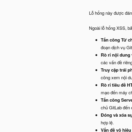
Lỗ hổng này được đán
Ngoài lỗ hổng XSS, bả
Tấn công Từ ch
đoạn dịch vụ Git
Rò rỉ nội dung
các vấn đề riêng
Truy cập trái 
công xem nội du
Rò rỉ tiêu đề 
mạo đến máy c
Tấn công Serv
chủ GitLab đến
Đóng và xóa sự
hợp lệ.
Vấn đề vô hiệu