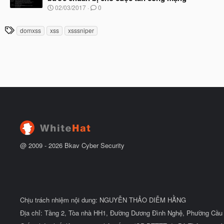
b
u
N
02/03/2017
0
ắ
g
t
à
đ
T
domxss
xss
xsssniper
y
ầ
h
b
u
ắ
ẻ
t
đ
ầ
u
@ 2009 -
2026
Bkav Cyber Security
Chịu trách nhiệm nội dung: NGUYỄN THẢO DIỄM HẰNG
Địa chỉ: Tầng 2, Tòa nhà HH1, Đường Dương Đình Nghệ, Phường Cầu 