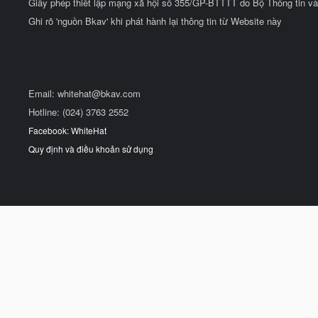
Giấy phép thiết lập mạng xã hội số 355/GP-BTTTT do Bộ Thông tin và
Ghi rõ 'nguồn Bkav' khi phát hành lại thông tin từ Website này
Email:
whitehat@bkav.com
Hotline: (024) 3763 2552
Facebook: WhiteHat
Quy định và điều khoản sử dụng