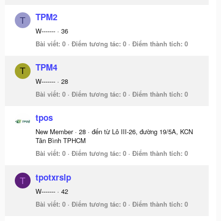
TPM2
T
W-------
·
36
Bài viết
0
Điểm tương tác
0
Điểm thành tích
0
TPM4
T
W-------
·
28
Bài viết
0
Điểm tương tác
0
Điểm thành tích
0
tpos
New Member
·
28
·
đến từ
Lô III-26, đường 19/5A, KCN
Tân Bình TPHCM
Bài viết
0
Điểm tương tác
0
Điểm thành tích
0
tpotxrslp
T
W-------
·
42
Bài viết
0
Điểm tương tác
0
Điểm thành tích
0