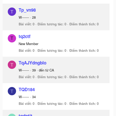
Tp_vn98
T
W-------
·
28
Bài viết
0
Điểm tương tác
0
Điểm thành tích
0
tq2ctf
T
New Member
Bài viết
0
Điểm tương tác
0
Điểm thành tích
0
TqAJYdngbIo
T
W-------
·
39
·
đến từ
CA
Bài viết
0
Điểm tương tác
0
Điểm thành tích
0
TQD184
T
W-------
·
34
Bài viết
0
Điểm tương tác
0
Điểm thành tích
0
tqdptit