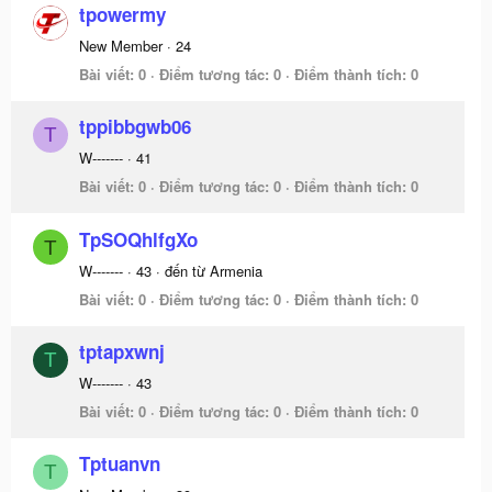
tpowermy
New Member
·
24
Bài viết
0
Điểm tương tác
0
Điểm thành tích
0
tppibbgwb06
T
W-------
·
41
Bài viết
0
Điểm tương tác
0
Điểm thành tích
0
TpSOQhlfgXo
T
W-------
·
43
·
đến từ
Armenia
Bài viết
0
Điểm tương tác
0
Điểm thành tích
0
tptapxwnj
T
W-------
·
43
Bài viết
0
Điểm tương tác
0
Điểm thành tích
0
Tptuanvn
T