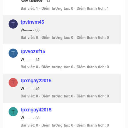
New Member
·
39
Bài viết
1
Điểm tương tác
0
Điểm thành tích
1
tpvinvm45
T
W-------
·
38
Bài viết
0
Điểm tương tác
0
Điểm thành tích
0
tpvvozsf15
T
W-------
·
42
Bài viết
0
Điểm tương tác
0
Điểm thành tích
0
tpxngay22015
T
W-------
·
49
Bài viết
0
Điểm tương tác
0
Điểm thành tích
0
tpxngay42015
T
W-------
·
28
Bài viết
0
Điểm tương tác
0
Điểm thành tích
0