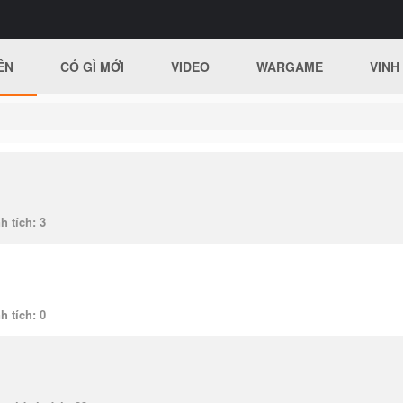
ÊN
CÓ GÌ MỚI
VIDEO
WARGAME
VINH
h tích
3
h tích
0