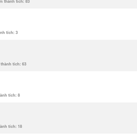
m thành tích
83
nh tích
3
thành tích
63
ành tích
8
ành tích
18