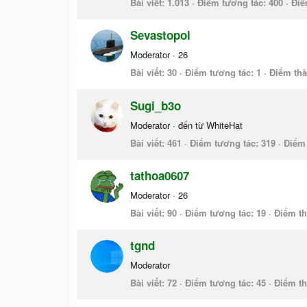
Bài viết
1.013
Điểm tương tác
400
Điể
Sevastopol
Moderator
·
26
Bài viết
30
Điểm tương tác
1
Điểm thà
Sugi_b3o
Moderator
·
đến từ
WhiteHat
Bài viết
461
Điểm tương tác
319
Điểm 
tathoa0607
Moderator
·
26
Bài viết
90
Điểm tương tác
19
Điểm th
tgnd
Moderator
Bài viết
72
Điểm tương tác
45
Điểm th