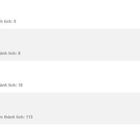
h tích
0
ành tích
8
ành tích
18
m thành tích
113