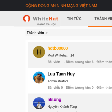
CỘNG ĐỒNG AN NINH MẠNG VIỆT NAM
TIN TỨC
THÀNH VI
Thành viên
hdtb00000
H
Mod Whitehat
·
24
Bài viết
1
Điểm tương tác
6
Điểm thàn
Luu Tuan Huy
Administrators
Bài viết
0
Điểm tương tác
0
Điểm thàn
nktung
Nguyễn Khánh Tùng