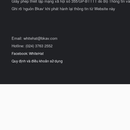
Giấy phép thiết lập mạng xã hội số 355/GP-BTTTT do Bộ Thông tin và
Ghi rõ 'nguồn Bkav' khi phát hành lại thông tin từ Website này
Email:
whitehat@bkav.com
Hotline: (024) 3763 2552
Facebook: WhiteHat
Quy định và điều khoản sử dụng