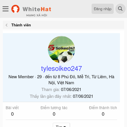
Đăng nhập
Thành viên
tylesoikeo247
New Member
·
29
·
đến từ
8 Phú Đô, Mễ Trì, Từ Liêm, Hà
Nội, Việt Nam
Tham gia
07/06/2021
Thấy lần gần đây nhất
07/06/2021
Bài viết
Điểm tương tác
Điểm thành tích
0
0
0
Tìm