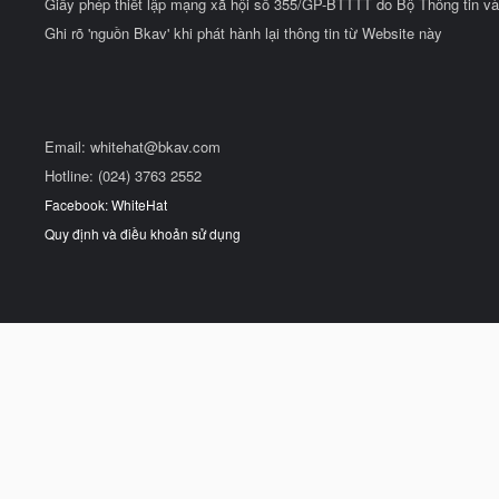
Giấy phép thiết lập mạng xã hội số 355/GP-BTTTT do Bộ Thông tin và
Ghi rõ 'nguồn Bkav' khi phát hành lại thông tin từ Website này
Email:
whitehat@bkav.com
Hotline: (024) 3763 2552
Facebook: WhiteHat
Quy định và điều khoản sử dụng