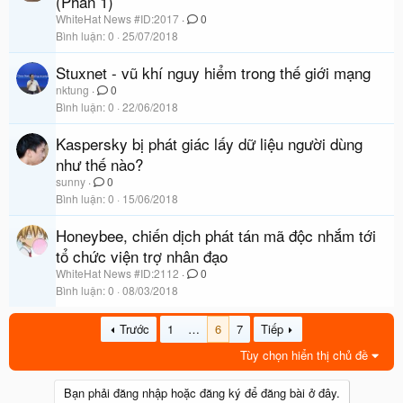
(Phần 1)
WhiteHat News #ID:2017
0
Bình luận
0
25/07/2018
Stuxnet - vũ khí nguy hiểm trong thế giới mạng
nktung
0
Bình luận
0
22/06/2018
Kaspersky bị phát giác lấy dữ liệu người dùng
như thế nào?
sunny
0
Bình luận
0
15/06/2018
Honeybee, chiến dịch phát tán mã độc nhắm tới
tổ chức viện trợ nhân đạo
WhiteHat News #ID:2112
0
Bình luận
0
08/03/2018
Trước
1
…
6
7
Tiếp
Tùy chọn hiển thị chủ đề
Bạn phải đăng nhập hoặc đăng ký để đăng bài ở đây.