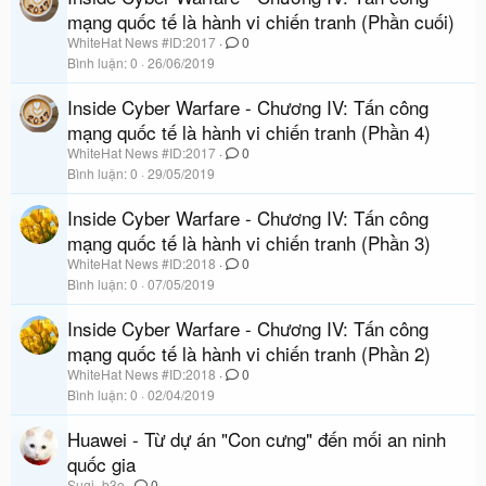
mạng quốc tế là hành vi chiến tranh (Phần cuối)
WhiteHat News #ID:2017
0
Bình luận
0
26/06/2019
Inside Cyber Warfare - Chương IV: Tấn công
mạng quốc tế là hành vi chiến tranh (Phần 4)
WhiteHat News #ID:2017
0
Bình luận
0
29/05/2019
Inside Cyber Warfare - Chương IV: Tấn công
mạng quốc tế là hành vi chiến tranh (Phần 3)
WhiteHat News #ID:2018
0
Bình luận
0
07/05/2019
Inside Cyber Warfare - Chương IV: Tấn công
mạng quốc tế là hành vi chiến tranh (Phần 2)
WhiteHat News #ID:2018
0
Bình luận
0
02/04/2019
Huawei - Từ dự án "Con cưng" đến mối an ninh
quốc gia
Sugi_b3o
0