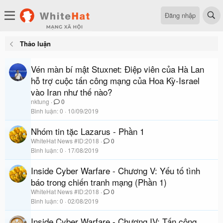
Đăng nhập
Thảo luận
Vén màn bí mật Stuxnet: Điệp viên của Hà Lan
hỗ trợ cuộc tấn công mạng của Hoa Kỳ-Israel
vào Iran như thế nào?
nktung
0
Bình luận
0
10/09/2019
Nhóm tin tặc Lazarus - Phần 1
WhiteHat News #ID:2018
0
Bình luận
0
17/08/2019
Inside Cyber Warfare - Chương V: Yếu tố tình
báo trong chiến tranh mạng (Phần 1)
WhiteHat News #ID:2018
0
Bình luận
0
02/08/2019
Inside Cyber Warfare - Chương IV: Tấn công