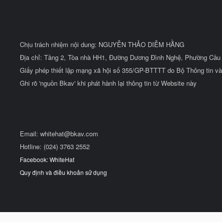
Chịu trách nhiệm nội dung: NGUYỄN THẢO DIỄM HẰNG
Địa chỉ: Tầng 2, Tòa nhà HH1, Đường Dương Đình Nghệ, Phường Cầu 
Giấy phép thiết lập mạng xã hội số 355/GP-BTTTT do Bộ Thông tin và
Ghi rõ 'nguồn Bkav' khi phát hành lại thông tin từ Website này
Email:
whitehat@bkav.com
Hotline: (024) 3763 2552
Facebook: WhiteHat
Quy định và điều khoản sử dụng