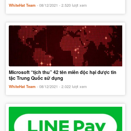
WhiteHat Team
-
08/12/2021
- 2.520 lượt xem
Microsoft “tịch thu” 42 tên miền độc hại được tin
tặc Trung Quốc sử dụng
WhiteHat Team
-
08/12/2021
- 2.022 lượt xem