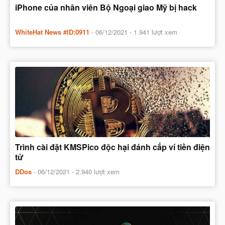
iPhone của nhân viên Bộ Ngoại giao Mỹ bị hack
WhiteHat News #ID:0911
-
06/12/2021
- 1.941 lượt xem
Trình cài đặt KMSPico độc hại đánh cắp ví tiền điện
tử
DDos
-
06/12/2021
- 2.940 lượt xem