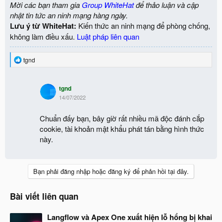
Mời các bạn tham gia
Group WhiteHat
để thảo luận và cập
nhật tin tức an ninh mạng hàng ngày.
Lưu ý từ WhiteHat:
Kiến thức an ninh mạng để phòng chống,
không làm điều xấu.
Luật pháp liên quan
R
tgnd
e
a
c
tgnd
t
14/07/2022
i
o
n
Chuẩn đấy bạn, bây giờ rất nhiều mã độc đánh cắp
s
cookie, tài khoản mật khẩu phát tán bằng hình thức
:
này.
Bạn phải đăng nhập hoặc đăng ký để phản hồi tại đây.
Bài viết liên quan
Langflow và Apex One xuất hiện lỗ hổng bị khai