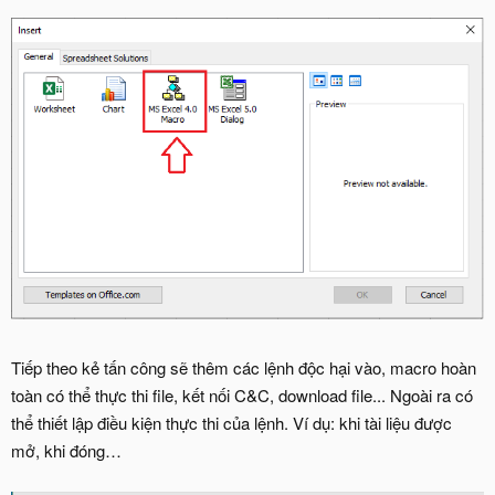
Tiếp theo kẻ tấn công sẽ thêm các lệnh độc hại vào, macro hoàn
toàn có thể thực thi file, kết nối C&C, download file... Ngoài ra có
thể thiết lập điều kiện thực thi của lệnh. Ví dụ: khi tài liệu được
mở, khi đóng…