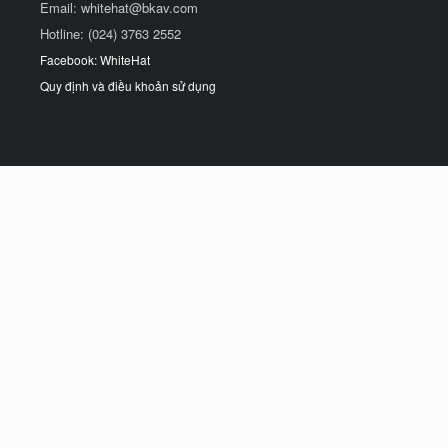
Email:
whitehat@bkav.com
Hotline: (024) 3763 2552
Facebook: WhiteHat
Quy định và điều khoản sử dụng