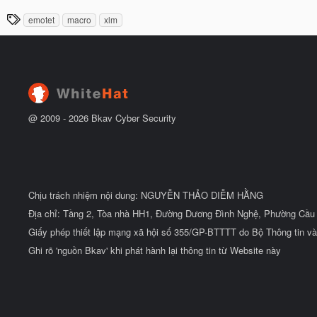
ầ
à
T
u
emotet
macro
xlm
y
h
b
ắ
ẻ
t
đ
ầ
u
@ 2009 -
2026
Bkav Cyber Security
Chịu trách nhiệm nội dung: NGUYỄN THẢO DIỄM HẰNG
Địa chỉ: Tầng 2, Tòa nhà HH1, Đường Dương Đình Nghệ, Phường Cầu 
Giấy phép thiết lập mạng xã hội số 355/GP-BTTTT do Bộ Thông tin và
Ghi rõ 'nguồn Bkav' khi phát hành lại thông tin từ Website này