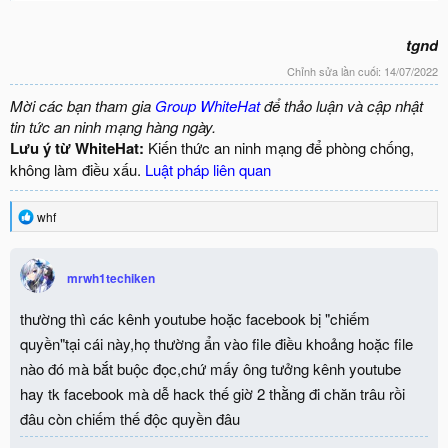
tgnd
Chỉnh sửa lần cuối:
14/07/2022
Mời các bạn tham gia
Group WhiteHat
để thảo luận và cập nhật
tin tức an ninh mạng hàng ngày.
Lưu ý từ WhiteHat:
Kiến thức an ninh mạng để phòng chống,
không làm điều xấu.
Luật pháp liên quan
R
whf
e
a
c
mrwh1techiken
t
i
o
thường thì các kênh youtube hoặc facebook bị "chiếm
n
quyền"tại cái này,họ thường ẩn vào file điều khoảng hoặc file
s
:
nào đó mà bắt buộc đọc,chứ mấy ông tưởng kênh youtube
hay tk facebook mà dễ hack thế giờ 2 thằng đi chăn trâu rồi
đâu còn chiếm thế độc quyền đâu