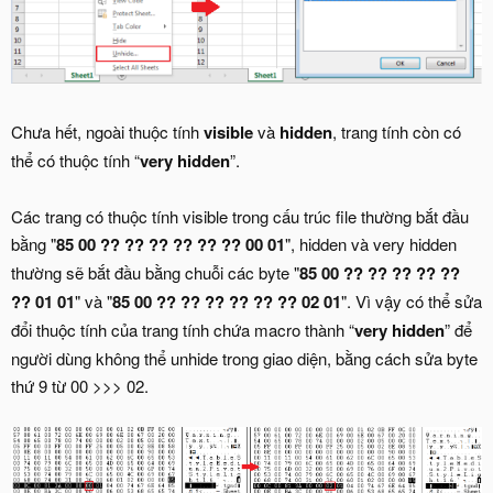
Chưa hết, ngoài thuộc tính
visible
và
hidden
, trang tính còn có
thể có thuộc tính “
very hidden
”.
Các trang có thuộc tính visible trong cấu trúc file thường bắt đầu
bằng "
85 00 ?? ?? ?? ?? ?? ?? 00 01
", hidden và very hidden
thường sẽ bắt đầu bằng chuỗi các byte "
85 00 ?? ?? ?? ?? ??
?? 01 01
" và "
85 00 ?? ?? ?? ?? ?? ?? 02 01
". Vì vậy có thể sửa
đổi thuộc tính của trang tính chứa macro thành “
very hidden
” để
người dùng không thể unhide trong giao diện, bằng cách sửa byte
thứ 9 từ 00 >>> 02.