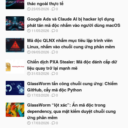
thác ngoài thực tế
N
23/05/2026
0
g
à
Google Ads và Claude AI bị hacker lợi dụng
y
phát tán mã độc nhắm vào người dùng macOS
b
N
11/05/2026
0
ắ
g
t
à
Mã độc QLNX nhắm mục tiêu lập trình viên
đ
y
ầ
Linux, nhắm vào chuỗi cung ứng phần mềm
b
u
N
09/05/2026
0
ắ
g
t
à
Chiến dịch PXA Stealer: Mã độc đánh cắp dữ
đ
y
ầ
liệu quay trở lại mạnh mẽ
b
u
N
31/03/2026
0
ắ
g
t
à
GlassWorm tấn công chuỗi cung ứng: Chiếm
đ
y
ầ
GitHub, cấy mã độc Python
b
u
N
17/03/2026
0
ắ
g
t
à
GlassWorm “lột xác”: Ẩn mã độc trong
đ
y
ầ
dependency, qua mặt kiểm duyệt chuỗi cung
b
u
ứng phần mềm
ắ
t
N
17/03/2026
0
đ
g