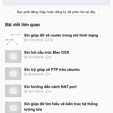
Bạn phải đăng nhập hoặc đăng ký để phản hồi tại đây.
Bài viết liên quan
Xin giúp đỡ về router trong mô hình mạng
N
17/01/2019
12
g
à
Xin hỏi cấu trúc Mac OSX
y
b
N
19/10/2018
0
ắ
g
t
à
đ
Xin trợ giúp về FTP trên ubuntu
y
ầ
b
N
28/05/2018
1
u
ắ
g
t
à
đ
Xin hướng dẫn cách NAT port
y
ầ
b
N
18/11/2014
4
u
ắ
g
t
à
đ
Xin giúp đỡ tìm hiểu về kiến trúc hệ thống
y
ầ
b
tường lửa
u
ắ