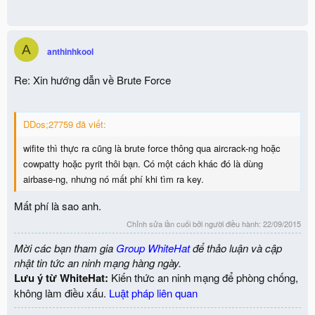
A
anthinhkool
Re: Xin hướng dẫn về Brute Force
DDos;27759 đã viết:
wifite thì thực ra cũng là brute force thông qua aircrack-ng hoặc
cowpatty hoặc pyrit thôi bạn. Có một cách khác đó là dùng
airbase-ng, nhưng nó mất phí khi tìm ra key.
Mất phí là sao anh.
Chỉnh sửa lần cuối bởi người điều hành:
22/09/2015
Mời các bạn tham gia
Group WhiteHat
để thảo luận và cập
nhật tin tức an ninh mạng hàng ngày.
Lưu ý từ WhiteHat:
Kiến thức an ninh mạng để phòng chống,
không làm điều xấu.
Luật pháp liên quan