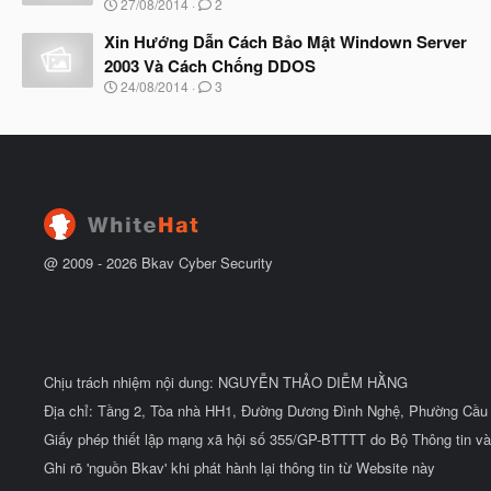
N
27/08/2014
2
t
g
đ
à
Xin Hướng Dẫn Cách Bảo Mật Windown Server
ầ
y
u
2003 Và Cách Chống DDOS
b
N
24/08/2014
3
ắ
g
t
à
đ
y
ầ
b
u
ắ
t
đ
ầ
u
@ 2009 -
2026
Bkav Cyber Security
Chịu trách nhiệm nội dung: NGUYỄN THẢO DIỄM HẰNG
Địa chỉ: Tầng 2, Tòa nhà HH1, Đường Dương Đình Nghệ, Phường Cầu 
Giấy phép thiết lập mạng xã hội số 355/GP-BTTTT do Bộ Thông tin và
Ghi rõ 'nguồn Bkav' khi phát hành lại thông tin từ Website này