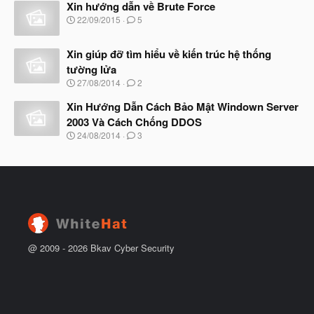
đ
Xin hướng dẫn về Brute Force
y
ầ
b
N
22/09/2015
5
u
ắ
g
t
à
đ
Xin giúp đỡ tìm hiểu về kiến trúc hệ thống
y
ầ
b
tường lửa
u
ắ
N
27/08/2014
2
t
g
đ
à
Xin Hướng Dẫn Cách Bảo Mật Windown Server
ầ
y
u
2003 Và Cách Chống DDOS
b
N
24/08/2014
3
ắ
g
t
à
đ
y
ầ
b
u
ắ
t
đ
ầ
u
@ 2009 -
2026
Bkav Cyber Security