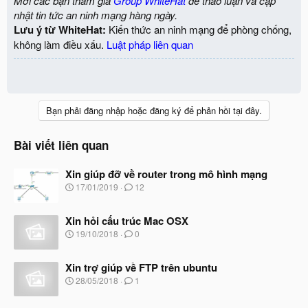
Mời các bạn tham gia
Group WhiteHat
để thảo luận và cập
nhật tin tức an ninh mạng hàng ngày.
Lưu ý từ WhiteHat:
Kiến thức an ninh mạng để phòng chống,
không làm điều xấu.
Luật pháp liên quan
Bạn phải đăng nhập hoặc đăng ký để phản hồi tại đây.
Bài viết liên quan
Xin giúp đỡ về router trong mô hình mạng
N
17/01/2019
12
g
à
Xin hỏi cấu trúc Mac OSX
y
b
N
19/10/2018
0
ắ
g
t
à
đ
Xin trợ giúp về FTP trên ubuntu
y
ầ
b
N
28/05/2018
1
u
ắ
g
t
à