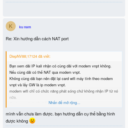
K
ku nam
Re: Xin hướng dẫn cách NAT port
DiepNV88;17124 đã viết:
Bạn xem dải IP kali nhận có cùng dải với modem vnpt không.
Nếu cùng dải có thể NAT qua modem vnpt.
Không cùng dải bạn nên đặt lại card wifi máy tính theo modem
vnpt và lấy GW là ip modem vnpt.
modem wifi chỉ có chức năng phát sóng chứ không nhận IP từ nó
nữa.
Nhấn để mở rộng...
Card mạng kali để chế độ bridged.
mình vẫn chưa làm được. bạn hướng dẫn cụ thể bằng hình
được không