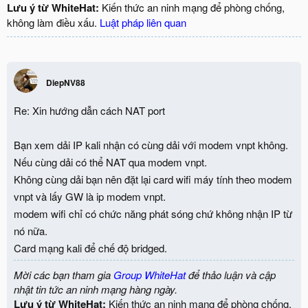
Lưu ý từ WhiteHat:
Kiến thức an ninh mạng để phòng chống,
không làm điều xấu.
Luật pháp liên quan
DiepNV88
Re: Xin hướng dẫn cách NAT port
Bạn xem dải IP kali nhận có cùng dải với modem vnpt không.
Nếu cùng dải có thể NAT qua modem vnpt.
Không cùng dải bạn nên đặt lại card wifi máy tính theo modem
vnpt và lấy GW là ip modem vnpt.
modem wifi chỉ có chức năng phát sóng chứ không nhận IP từ
nó nữa.
Card mạng kali để chế độ bridged.
Mời các bạn tham gia
Group WhiteHat
để thảo luận và cập
nhật tin tức an ninh mạng hàng ngày.
Lưu ý từ WhiteHat:
Kiến thức an ninh mạng để phòng chống,