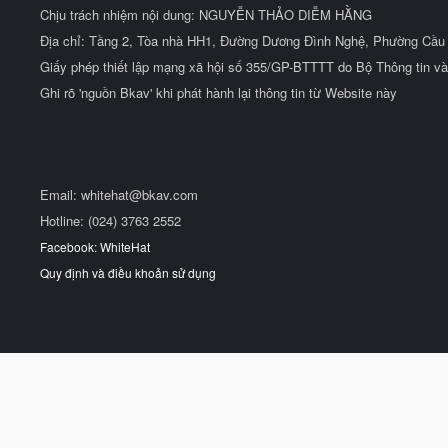
Chịu trách nhiệm nội dung: NGUYỄN THẢO DIỄM HẰNG
Địa chỉ: Tầng 2, Tòa nhà HH1, Đường Dương Đình Nghệ, Phường Cầu 
Giấy phép thiết lập mạng xã hội số 355/GP-BTTTT do Bộ Thông tin và
Ghi rõ 'nguồn Bkav' khi phát hành lại thông tin từ Website này
Email:
whitehat@bkav.com
Hotline: (024) 3763 2552
Facebook: WhiteHat
Quy định và điều khoản sử dụng