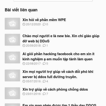
Bài viết liên quan
Xin hỏi về phần mềm WPE
N
20/12/2020
0
g
à
Chào mọi người e là new bie. Xin chỉ giáo giúp
y
b
đỡ web bị DDoS
ắ
N
20/09/2018
1
t
g
đ
à
Ai giỏi phần hacking facebook cho em xin ít
ầ
y
u
kinh nghiệm ạ em muốn tập tành làm quen
b
N
22/08/2017
5
ắ
g
t
à
Xin mọi người trợ giúp về cách đối phó khi
đ
y
ầ
server bị ddos full đường truyền.
b
u
N
05/07/2016
4
ắ
g
t
à
Xin trợ giúp về cách phòng chống ddos
đ
y
ầ
N
23/01/2016
7
b
u
g
ắ
à
t
Em xin mạn phép được tìm 1 thầy dạy DDOS.
y