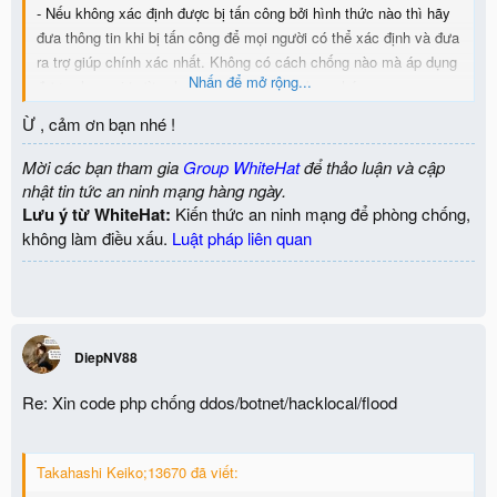
- Nếu không xác định được bị tấn công bởi hình thức nào thì hãy
đưa thông tin khi bị tấn công để mọi người có thể xác định và đưa
ra trợ giúp chính xác nhất. Không có cách chống nào mà áp dụng
Nhấn để mở rộng...
được cho mọi trường hợp, mọi tình huống bạn nhé.
Ừ , cảm ơn bạn nhé !
Mời các bạn tham gia
Group WhiteHat
để thảo luận và cập
nhật tin tức an ninh mạng hàng ngày.
Lưu ý từ WhiteHat:
Kiến thức an ninh mạng để phòng chống,
không làm điều xấu.
Luật pháp liên quan
DiepNV88
Re: Xin code php chống ddos/botnet/hacklocal/flood
Takahashi Keiko;13670 đã viết: