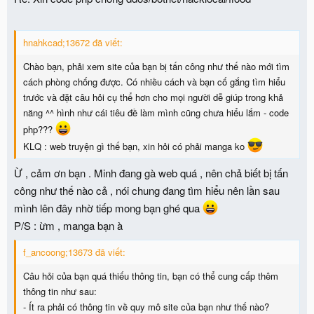
hnahkcad;13672 đã viết:
Chào bạn, phải xem site của bạn bị tấn công như thế nào mới tìm
cách phòng chống được. Có nhiều cách và bạn cố gắng tìm hiểu
trước và đặt câu hỏi cụ thể hơn cho mọi người dễ giúp trong khả
năng ^^ hình như cái tiêu đề làm mình cũng chưa hiểu lắm - code
php???
KLQ : web truyện gì thế bạn, xin hỏi có phải manga ko
Ừ , cảm ơn bạn . Minh đang gà web quá , nên chả biết bị tấn
công như thế nào cả , nói chung đang tìm hiểu nên lần sau
mình lên đây nhờ tiếp mong bạn ghé qua
P/S : ừm , manga bạn à
f_ancoong;13673 đã viết:
Câu hỏi của bạn quá thiếu thông tin, bạn có thể cung cấp thêm
thông tin như sau:
- Ít ra phải có thông tin về quy mô site của bạn như thế nào?