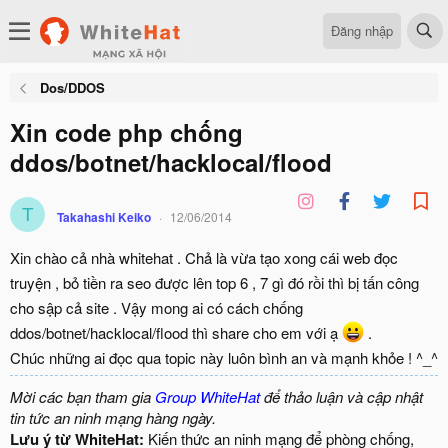
Đăng nhập
Dos/DDOS
Xin code php chống
ddos/botnet/hacklocal/flood
T
Takahashi Keiko
12/06/2014
Xin chào cả nhà whitehat . Chả là vừa tạo xong cái web đọc
truyện , bỏ tiền ra seo được lên top 6 , 7 gì đó rồi thì bị tấn công
cho sập cả site . Vậy mong ai có cách chống
ddos/botnet/hacklocal/flood thì share cho em với ạ
.
Chúc những ai đọc qua topic này luôn bình an và mạnh khỏe ! ^_^
Mời các bạn tham gia
Group WhiteHat
để thảo luận và cập nhật
tin tức an ninh mạng hàng ngày.
Lưu ý từ WhiteHat:
Kiến thức an ninh mạng để phòng chống,