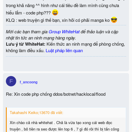
trong khả năng ^^ hình như cái tiêu đề làm mình cũng chưa
hiểu lắm - code php???
KLQ : web truyện gì thế bạn, xin hỏi có phải manga ko
Mời các bạn tham gia
Group WhiteHat
để thảo luận và cập
nhật tin tức an ninh mạng hàng ngày.
Lưu ý từ WhiteHat:
Kiến thức an ninh mạng để phòng chống,
không làm điều xấu.
Luật pháp liên quan
F
f_ancoong
Re: Xin code php chống ddos/botnet/hacklocal/flood
Takahashi Keiko;13670 đã viết:
Xin chào cả nhà whitehat . Chả là vừa tạo xong cái web đọc
truyện , bỏ tiền ra seo được lên top 6 , 7 gì đó rồi thì bị tấn công