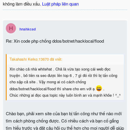
không làm điều xấu.
Luật pháp liên quan
H
hnahkcad
Re: Xin code php chống ddos/botnet/hacklocal/flood
Takahashi Keiko;13670 đã viết:
Xin chào cả nhà whitehat . Chả là vừa tạo xong cái web đọc
truyện , bỏ tiền ra seo được lên top 6 , 7 gì đó rồi thì bị tấn công
cho sập cả site . Vậy mong ai có cách chống
ddos/botnet/hacklocal/flood thì share cho em với ạ
.
Chúc những ai đọc qua topic này luôn bình an và mạnh khỏe ! ^_^
Chào bạn, phải xem site của bạn bị tấn công như thế nào mới
tìm cách phòng chống được. Có nhiều cách và bạn cố gắng
tìm hiểu trước và đặt câu hỏi cụ thể hơn cho mọi người dễ giúp