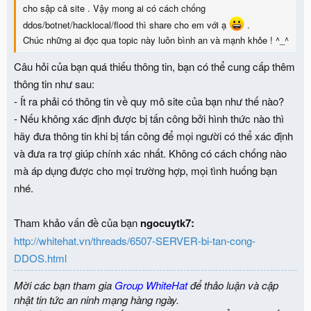
cho sập cả site . Vậy mong ai có cách chống
ddos/botnet/hacklocal/flood thì share cho em với ạ
.
Chúc những ai đọc qua topic này luôn bình an và mạnh khỏe ! ^_^
Câu hỏi của bạn quá thiếu thông tin, bạn có thể cung cấp thêm
thông tin như sau:
- Ít ra phải có thông tin về quy mô site của bạn như thế nào?
- Nếu không xác định được bị tấn công bởi hình thức nào thì
hãy đưa thông tin khi bị tấn công để mọi người có thể xác định
và đưa ra trợ giúp chính xác nhất. Không có cách chống nào
mà áp dụng được cho mọi trường hợp, mọi tình huống bạn
nhé.
Tham khảo vấn đề của bạn
ngocuytk7:
http://whitehat.vn/threads/6507-SERVER-bi-tan-cong-
DDOS.html
Mời các bạn tham gia
Group WhiteHat
để thảo luận và cập
nhật tin tức an ninh mạng hàng ngày.