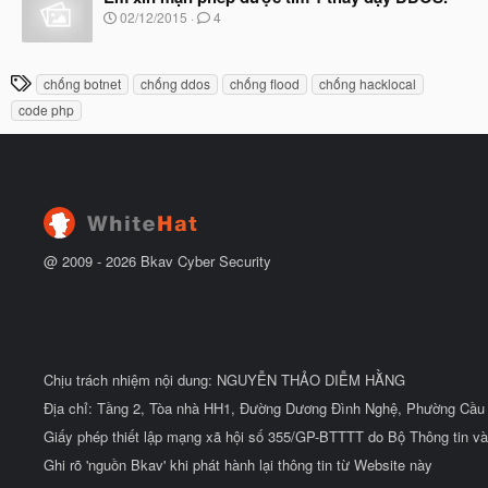
đ
b
N
02/12/2015
4
ầ
ắ
g
u
t
à
đ
y
T
ầ
chống botnet
chống ddos
chống flood
chống hacklocal
b
u
h
ắ
code php
t
ẻ
đ
ầ
u
@ 2009 -
2026
Bkav Cyber Security
Chịu trách nhiệm nội dung: NGUYỄN THẢO DIỄM HẰNG
Địa chỉ: Tầng 2, Tòa nhà HH1, Đường Dương Đình Nghệ, Phường Cầu 
Giấy phép thiết lập mạng xã hội số 355/GP-BTTTT do Bộ Thông tin và
Ghi rõ 'nguồn Bkav' khi phát hành lại thông tin từ Website này