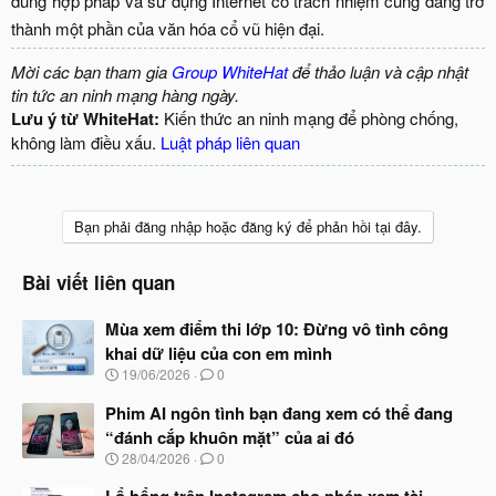
dung hợp pháp và sử dụng Internet có trách nhiệm cũng đang trở
thành một phần của văn hóa cổ vũ hiện đại.​
Mời các bạn tham gia
Group WhiteHat
để thảo luận và cập nhật
tin tức an ninh mạng hàng ngày.
Lưu ý từ WhiteHat:
Kiến thức an ninh mạng để phòng chống,
không làm điều xấu.
Luật pháp liên quan
Bạn phải đăng nhập hoặc đăng ký để phản hồi tại đây.
Bài viết liên quan
Mùa xem điểm thi lớp 10: Đừng vô tình công
khai dữ liệu của con em mình
N
19/06/2026
0
g
à
Phim AI ngôn tình bạn đang xem có thể đang
y
“đánh cắp khuôn mặt” của ai đó
b
N
28/04/2026
0
ắ
g
t
à
Lổ hổng trên Instagram cho phép xem tài