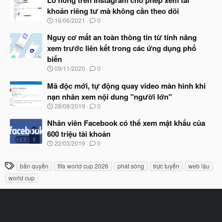
đ
y
ầ
khoản riêng tư mà không cần theo dõi
b
u
N
16/06/2021
0
ắ
g
t
à
Nguy cơ mất an toàn thông tin từ tính năng
đ
y
ầ
xem trước liên kết trong các ứng dụng phổ
b
u
biến
ắ
t
N
09/11/2020
0
đ
g
ầ
à
Mã độc mới, tự động quay video màn hình khi
u
y
nạn nhân xem nội dung "người lớn"
b
N
28/08/2019
0
ắ
g
t
à
Nhân viên Facebook có thể xem mật khẩu của
đ
y
ầ
600 triệu tài khoản
b
u
N
22/03/2019
0
ắ
g
t
à
đ
T
bản quyền
fifa world cup 2026
phát sóng
trực tuyến
web lậu
y
ầ
h
b
u
world cup
ắ
ẻ
t
đ
ầ
u