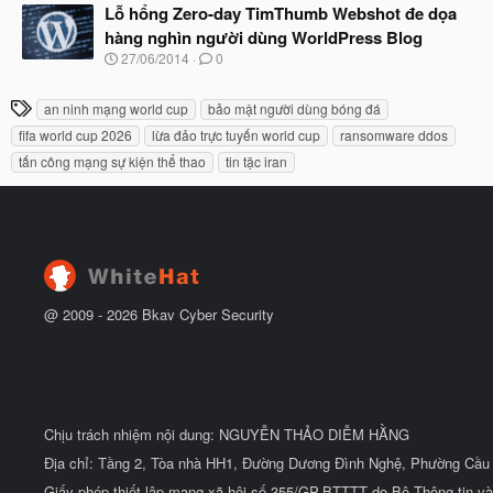
t
Lỗ hổng Zero-day TimThumb Webshot đe dọa
y
đ
b
hàng nghìn người dùng WorldPress Blog
ầ
ắ
N
u
27/06/2014
0
t
g
đ
à
ầ
T
an ninh mạng world cup
bảo mật người dùng bóng đá
y
u
h
b
fifa world cup 2026
lừa đảo trực tuyến world cup
ransomware ddos
ắ
ẻ
tấn công mạng sự kiện thể thao
tin tặc iran
t
đ
ầ
u
@ 2009 -
2026
Bkav Cyber Security
Chịu trách nhiệm nội dung: NGUYỄN THẢO DIỄM HẰNG
Địa chỉ: Tầng 2, Tòa nhà HH1, Đường Dương Đình Nghệ, Phường Cầu 
Giấy phép thiết lập mạng xã hội số 355/GP-BTTTT do Bộ Thông tin và