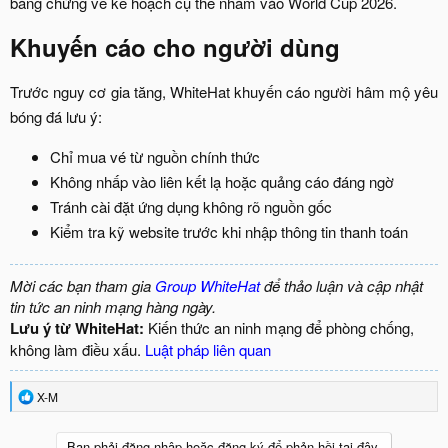
bằng chứng về kế hoạch cụ thể nhắm vào World Cup 2026.​
Khuyến cáo cho người dùng​
Trước nguy cơ gia tăng, WhiteHat khuyến cáo người hâm mộ yêu
bóng đá lưu ý:
Chỉ mua vé từ nguồn chính thức
Không nhấp vào liên kết lạ hoặc quảng cáo đáng ngờ
Tránh cài đặt ứng dụng không rõ nguồn gốc
Kiểm tra kỹ website trước khi nhập thông tin thanh toán
Mời các bạn tham gia
Group WhiteHat
để thảo luận và cập nhật
tin tức an ninh mạng hàng ngày.
Lưu ý từ WhiteHat:
Kiến thức an ninh mạng để phòng chống,
không làm điều xấu.
Luật pháp liên quan
R
X-M
e
a
c
Bạn phải đăng nhập hoặc đăng ký để phản hồi tại đây.