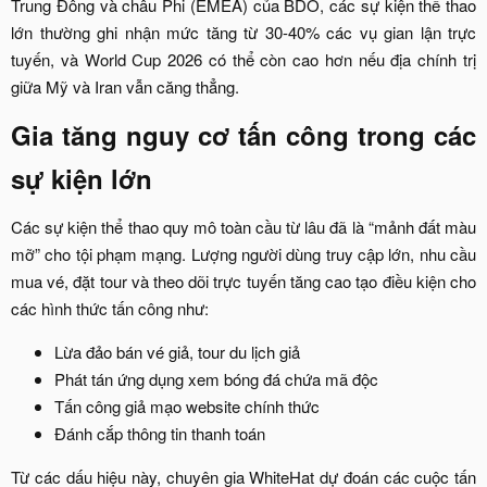
Trung Đông và châu Phi (EMEA) của BDO, các sự kiện thể thao
lớn thường ghi nhận mức tăng từ 30-40% các vụ gian lận trực
tuyến, và World Cup 2026 có thể còn cao hơn nếu địa chính trị
giữa Mỹ và Iran vẫn căng thẳng.​
Gia tăng nguy cơ tấn công trong các
sự kiện lớn​
Các sự kiện thể thao quy mô toàn cầu từ lâu đã là “mảnh đất màu
mỡ” cho tội phạm mạng. Lượng người dùng truy cập lớn, nhu cầu
mua vé, đặt tour và theo dõi trực tuyến tăng cao tạo điều kiện cho
các hình thức tấn công như:​
Lừa đảo bán vé giả, tour du lịch giả​
Phát tán ứng dụng xem bóng đá chứa mã độc​
Tấn công giả mạo website chính thức​
Đánh cắp thông tin thanh toán​
Từ các dấu hiệu này, chuyên gia WhiteHat dự đoán các cuộc tấn