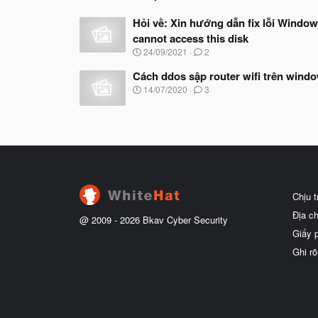
:
Hỏi về: Xin hướng dẫn fix lỗi Windo
cannot access this disk
N
24/09/2021
2
g
à
Cách ddos sập router wifi trên wind
y
N
14/07/2020
3
b
g
ắ
à
t
y
đ
b
ầ
ắ
u
t
đ
ầ
u
Chịu 
Địa c
@ 2009 -
2026
Bkav Cyber Security
Giấy 
Ghi rõ