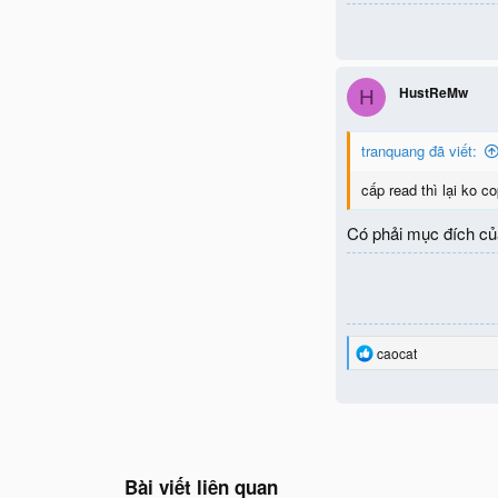
HustReMw
H
tranquang đã viết:
cấp read thì lại ko c
Có phải mục đích của
R
caocat
e
a
c
t
i
o
n
Bài viết liên quan
s