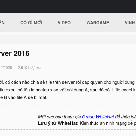
ÊN
CÓ GÌ MỚI
VIDEO
WARGAME
VINH
ver 2016
02/2020
2.610 Lượt xem
, có cách nào chia sẻ file trên server rồi cấp quyền cho người dùng 
file excel có tên là hoctap.xlsx với nội dung A, sau đó có 1 file exce
le B vào file A sẽ bị mất.
Mời các bạn tham gia
Group WhiteHat
để thảo lu
Lưu ý từ WhiteHat:
Kiến thức an ninh mạng để 