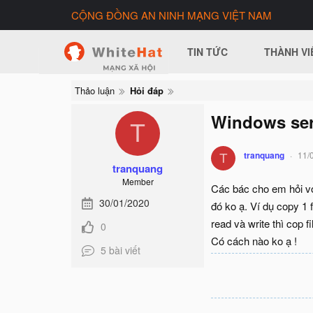
CỘNG ĐỒNG AN NINH MẠNG VIỆT NAM
TIN TỨC
THÀNH VI
Thảo luận
Hỏi đáp
Windows ser
T
tranquang
11/
T
tranquang
Member
Các bác cho em hỏi với
30/01/2020
đó ko ạ. Ví dụ copy 1 
read và write thì cop fi
0
Có cách nào ko ạ !
5 bài viết