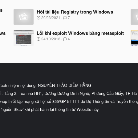
ws
Hỏi tài liệu Registry trong Windows
N
20/03/2021
7
g
à
y
ows
Lỗi khi exploit Windows bằng metasploit
b
N
24/10/2018
4
ắ
g
t
à
đ
y
ầ
b
u
ắ
t
đ
ầ
u
trách nhiệm nội dung: NGUYỄN THẢO DIỄM HẰNG
hỉ: Tầng 2, Tòa nhà HH1, Đường Dương Đình Nghệ, Phường Cầu Giấy, TP Hà 
phép thiết lập mạng xã hội số 355/GP-BTTTT do Bộ Thông tin và Truyền thôn
 'nguồn Bkav' khi phát hành lại thông tin từ Website này