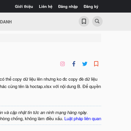
Giới thiệu
Liên hệ
Đăng nhập
Đăng ký
 DANH
có thể copy dữ liệu lên nhưng ko đc copy đè dữ liệu
l khác cũng tên là hoctap.xlsx với nội dung B. Để quyền
ận và cập nhật tin tức an ninh mạng hàng ngày.
phòng chống, không làm điều xấu.
Luật pháp liên quan