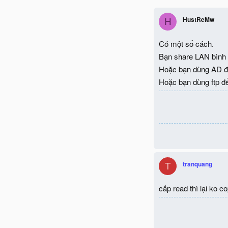
HustReMw
H
Có một số cách.
Bạn share LAN bình 
Hoặc bạn dùng AD đ
Hoặc bạn dùng ftp đ
tranquang
T
cấp read thì lại ko c