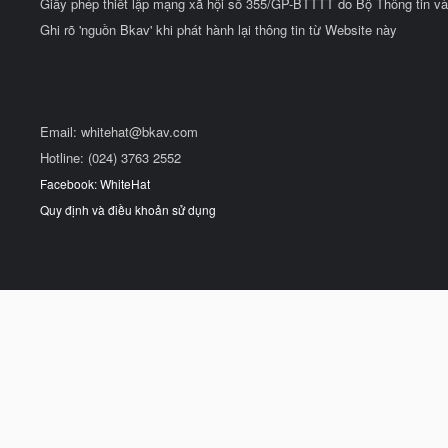
Giấy phép thiết lập mạng xã hội số 355/GP-BTTTT do Bộ Thông tin và
Ghi rõ 'nguồn Bkav' khi phát hành lại thông tin từ Website này
Email:
whitehat@bkav.com
Hotline: (024) 3763 2552
Facebook: WhiteHat
Quy định và điều khoản sử dụng