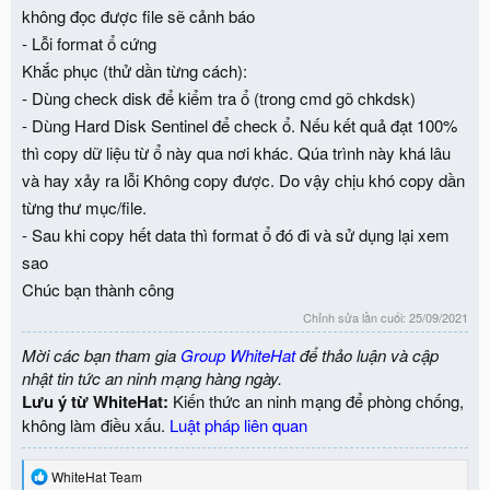
không đọc được file sẽ cảnh báo
- Lỗi format ổ cứng
Khắc phục (thử dần từng cách):
- Dùng check disk để kiểm tra ổ (trong cmd gõ chkdsk)
- Dùng Hard Disk Sentinel để check ổ. Nếu kết quả đạt 100%
thì copy dữ liệu từ ổ này qua nơi khác. Qúa trình này khá lâu
và hay xảy ra lỗi Không copy được. Do vậy chịu khó copy dần
từng thư mục/file.
- Sau khi copy hết data thì format ổ đó đi và sử dụng lại xem
sao
Chúc bạn thành công
Chỉnh sửa lần cuối:
25/09/2021
Mời các bạn tham gia
Group WhiteHat
để thảo luận và cập
nhật tin tức an ninh mạng hàng ngày.
Lưu ý từ WhiteHat:
Kiến thức an ninh mạng để phòng chống,
không làm điều xấu.
Luật pháp liên quan
R
WhiteHat Team