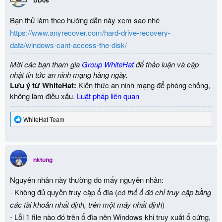
DDos
Bạn thử làm theo hướng dẫn này xem sao nhé
https://www.anyrecover.com/hard-drive-recovery-
data/windows-cant-access-the-disk/
Mời các bạn tham gia
Group WhiteHat
để thảo luận và cập
nhật tin tức an ninh mạng hàng ngày.
Lưu ý từ WhiteHat:
Kiến thức an ninh mạng để phòng chống,
không làm điều xấu.
Luật pháp liên quan
R
WhiteHat Team
e
a
c
t
i
nktung
o
n
Nguyên nhân này thường do mấy nguyên nhân:
s
:
- Không đủ quyền truy cập ổ đĩa (
có thể ổ đó chỉ truy cập bằng
các tài khoản nhất định, trên một máy nhất định
)
- Lỗi 1 file nào đó trên ổ đĩa nên Windows khi truy xuất ổ cứng,