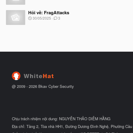
ắ
g
t
à
đ
Hỏi về: FragAttacks
y
ầ
b
N
30/05/2025
3
u
ắ
g
t
à
đ
y
ầ
b
u
ắ
t
đ
ầ
u
@ 2009 -
2026
Bkav Cyber Security
Chịu trách nhiệm nội dung: NGUYỄN THẢO DIỄM HẰNG
Địa chỉ: Tầng 2, Tòa nhà HH1, Đường Dương Đình Nghệ, Phường Cầu 