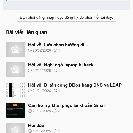
e
a
c
t
Bạn phải đăng nhập hoặc đăng ký để phản hồi tại đây.
i
o
n
Bài viết liên quan
s
:
Hỏi về: Lựa chọn hướng đi...
N
20/02/2026
1
g
à
Hỏi về: Nghi ngờ laptop bị hack
y
b
N
02/01/2026
1
ắ
g
t
à
đ
Hỏi về: Bị tấn công DDos bằng DNS và LDAP
y
ầ
b
N
01/01/2026
1
u
ắ
g
t
à
đ
Cần hỗ trợ khôi phục tài khoản Gmail
y
ầ
b
N
21/07/2025
2
u
ắ
g
t
à
đ
Hỏi đáp
y
ầ
b
N
17/06/2025
1
u