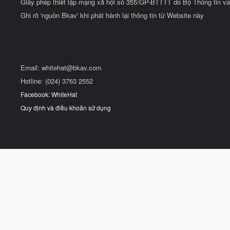
Giấy phép thiết lập mạng xã hội số 355/GP-BTTTT do Bộ Thông tin và
Ghi rõ 'nguồn Bkav' khi phát hành lại thông tin từ Website này
Email:
whitehat@bkav.com
Hotline: (024) 3763 2552
Facebook: WhiteHat
Quy định và điều khoản sử dụng