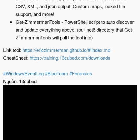
CSV, XML, and json output! Custom maps, locked file
support, and more!
Get-ZimmermanTools - PowerShell script to auto discover
and update everything above. (pull net6 directory that Get-
ZimmermanTools will pull the tool into)
Link tool:
https://ericzimmerman.github.io/#!index.md
CheatSheet:
https://training.13cubed.com/downloads
#WindowsEventLog
#BlueTeam
#Forensics
Nguồn: 13cubed