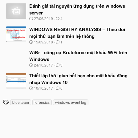
đ
à
Đánh giá tài nguyên ứng dụng trên windows
ầ
y
u
server
b
N
27/06/2019
4
ắ
g
t
à
WINDOWS REGISTRY ANALYSIS – Theo dõi
đ
y
ầ
mọi thứ bạn làm trên hệ thống
b
u
N
15/09/2018
1
ắ
g
t
à
WiBr - công cụ Bruteforce mật khẩu WiFi trên
đ
y
ầ
Windows
b
u
N
24/10/2017
3
ắ
g
t
à
Thiết lập thời gian hết hạn cho mật khẩu đăng
đ
y
ầ
nhập Windows 10
b
u
N
10/10/2017
0
ắ
g
t
à
đ
T
blue team
forensics
windows event log
y
ầ
h
b
u
ắ
ẻ
t
đ
ầ
u