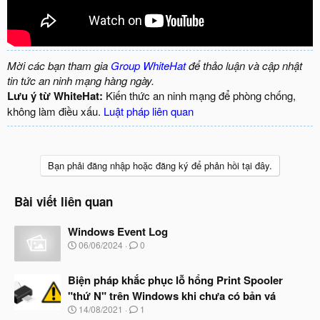
Mời các bạn tham gia
Group WhiteHat
để thảo luận và cập nhật
tin tức an ninh mạng hàng ngày.
Lưu ý từ WhiteHat:
Kiến thức an ninh mạng để phòng chống,
không làm điều xấu.
Luật pháp liên quan
Bạn phải đăng nhập hoặc đăng ký để phản hồi tại đây.
Bài viết liên quan
Windows Event Log
N
06/06/2024
0
g
à
Biện pháp khắc phục lỗ hổng Print Spooler
y
b
"thứ N" trên Windows khi chưa có bản vá
ắ
N
14/08/2021
1
t
g