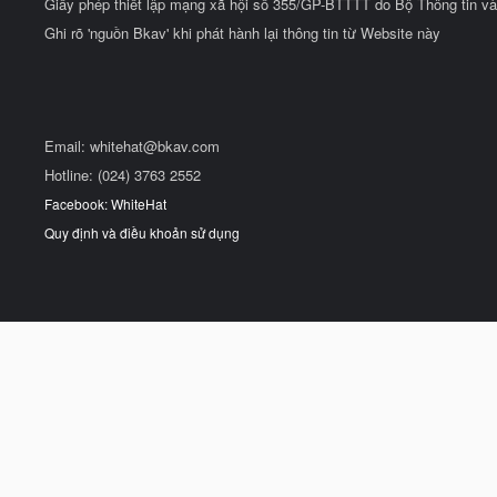
Giấy phép thiết lập mạng xã hội số 355/GP-BTTTT do Bộ Thông tin và
Ghi rõ 'nguồn Bkav' khi phát hành lại thông tin từ Website này
Email:
whitehat@bkav.com
Hotline: (024) 3763 2552
Facebook: WhiteHat
Quy định và điều khoản sử dụng