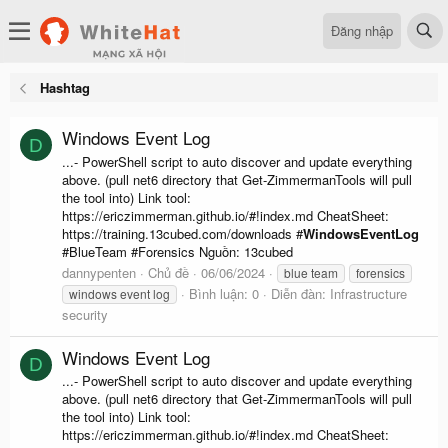
Đăng nhập
Hashtag
Windows Event Log
D
...- PowerShell script to auto discover and update everything
above. (pull net6 directory that Get-ZimmermanTools will pull
the tool into) Link tool:
https://ericzimmerman.github.io/#!index.md CheatSheet:
https://training.13cubed.com/downloads #
WindowsEventLog
#BlueTeam #Forensics Nguồn: 13cubed
dannypenten
Chủ đề
06/06/2024
blue team
forensics
Bình luận: 0
Diễn đàn:
Infrastructure
windows event log
security
Windows Event Log
D
...- PowerShell script to auto discover and update everything
above. (pull net6 directory that Get-ZimmermanTools will pull
the tool into) Link tool:
https://ericzimmerman.github.io/#!index.md CheatSheet: