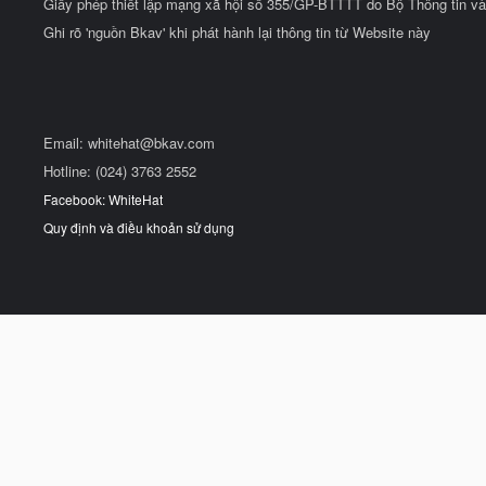
Giấy phép thiết lập mạng xã hội số 355/GP-BTTTT do Bộ Thông tin và
Ghi rõ 'nguồn Bkav' khi phát hành lại thông tin từ Website này
Email:
whitehat@bkav.com
Hotline: (024) 3763 2552
Facebook: WhiteHat
Quy định và điều khoản sử dụng