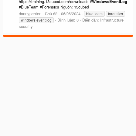
https://training.13cubed.com/downloads #
WindowsEventLog
#BlueTeam #Forensics Nguồn: 13cubed
dannypenten
Chủ đề
06/06/2024
blue team
forensics
Bình luận: 0
Diễn đàn:
Infrastructure
windows event log
security