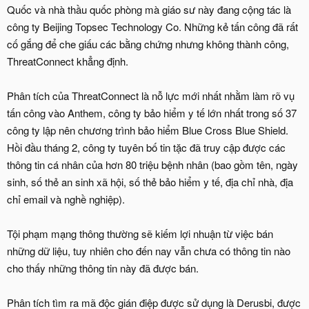
Quốc và nhà thầu quốc phòng mà giáo sư này đang cộng tác là
công ty Beijing Topsec Technology Co. Những kẻ tấn công đã rất
cố gắng để che giấu các bằng chứng nhưng không thành công,
ThreatConnect khẳng định.
Phân tích của ThreatConnect là nỗ lực mới nhất nhằm làm rõ vụ
tấn công vào Anthem, công ty bảo hiểm y tế lớn nhất trong số 37
công ty lập nên chương trình bảo hiểm Blue Cross Blue Shield.
Hồi đầu tháng 2, công ty tuyên bố tin tặc đã truy cập được các
thông tin cá nhân của hơn 80 triệu bệnh nhân (bao gồm tên, ngày
sinh, số thẻ an sinh xã hội, số thẻ bảo hiểm y tế, địa chỉ nhà, địa
chỉ email và nghề nghiệp).
Tội phạm mạng thông thường sẽ kiếm lợi nhuận từ việc bán
những dữ liệu, tuy nhiên cho đến nay vẫn chưa có thông tin nào
cho thấy những thông tin này đã được bán.
Phân tích tìm ra mã độc gián điệp được sử dụng là Derusbi, được