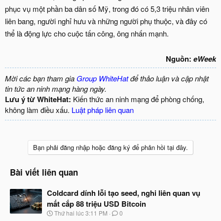
phục vụ một phần ba dân số Mỹ, trong đó có 5,3 triệu nhân viên
liên bang, người nghỉ hưu và những người phụ thuộc, và đây có
thể là động lực cho cuộc tấn công, ông nhấn mạnh.
Nguồn:
eWeek
Mời các bạn tham gia
Group WhiteHat
để thảo luận và cập nhật
tin tức an ninh mạng hàng ngày.
Lưu ý từ WhiteHat:
Kiến thức an ninh mạng để phòng chống,
không làm điều xấu.
Luật pháp liên quan
Bạn phải đăng nhập hoặc đăng ký để phản hồi tại đây.
Bài viết liên quan
Coldcard dính lỗi tạo seed, nghi liên quan vụ
mất cắp 88 triệu USD Bitcoin
N
Thứ hai lúc 3:11 PM
0
g