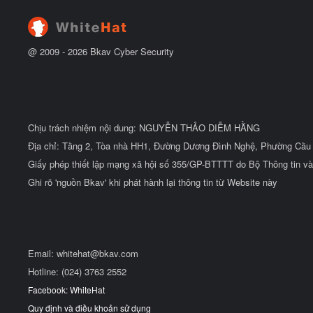
t
đ
ầ
u
@ 2009 -
2026
Bkav Cyber Security
Chịu trách nhiệm nội dung: NGUYỄN THẢO DIỄM HẰNG
Địa chỉ: Tầng 2, Tòa nhà HH1, Đường Dương Đình Nghệ, Phường Cầu 
Giấy phép thiết lập mạng xã hội số 355/GP-BTTTT do Bộ Thông tin và
Ghi rõ 'nguồn Bkav' khi phát hành lại thông tin từ Website này
Email:
whitehat@bkav.com
Hotline: (024) 3763 2552
Facebook: WhiteHat
Quy định và điều khoản sử dụng