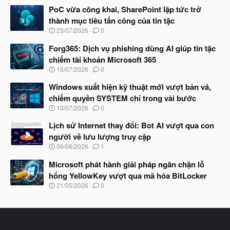
à
PoC vừa công khai, SharePoint lập tức trở
y
thành mục tiêu tấn công của tin tặc
b
N
23/07/2026
0
ắ
g
t
à
Forg365: Dịch vụ phishing dùng AI giúp tin tặc
đ
y
ầ
chiếm tài khoản Microsoft 365
b
u
N
15/07/2026
0
ắ
g
t
à
Windows xuất hiện kỹ thuật mới vượt bản vá,
đ
y
ầ
chiếm quyền SYSTEM chỉ trong vài bước
b
u
N
13/07/2026
0
ắ
g
t
à
Lịch sử Internet thay đổi: Bot AI vượt qua con
đ
y
ầ
người về lưu lượng truy cập
b
u
N
09/06/2026
1
ắ
g
t
à
Microsoft phát hành giải pháp ngăn chặn lỗ
đ
y
ầ
hổng YellowKey vượt qua mã hóa BitLocker
b
u
N
21/05/2026
0
ắ
g
t
à
đ
y
ầ
b
u
ắ