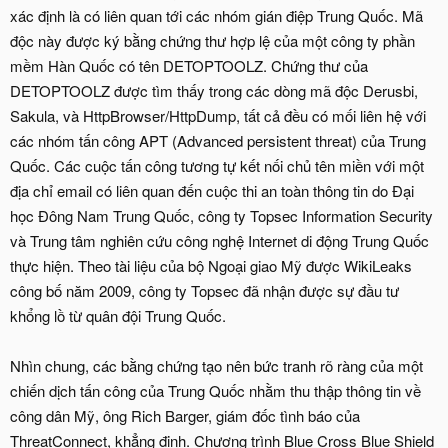
xác định là có liên quan tới các nhóm gián điệp Trung Quốc. Mã
độc này được ký bằng chứng thư hợp lệ của một công ty phần
mềm Hàn Quốc có tên DETOPTOOLZ. Chứng thư của
DETOPTOOLZ được tìm thấy trong các dòng mã độc Derusbi,
Sakula, và HttpBrowser/HttpDump, tất cả đều có mối liên hệ với
các nhóm tấn công APT (Advanced persistent threat) của Trung
Quốc. Các cuộc tấn công tương tự kết nối chủ tên miền với một
địa chỉ email có liên quan đến cuộc thi an toàn thông tin do Đại
học Đông Nam Trung Quốc, công ty Topsec Information Security
và Trung tâm nghiên cứu công nghệ Internet di động Trung Quốc
thực hiện. Theo tài liệu của bộ Ngoại giao Mỹ được WikiLeaks
công bố năm 2009, công ty Topsec đã nhận được sự đầu tư
khổng lồ từ quân đội Trung Quốc.
Nhìn chung, các bằng chứng tạo nên bức tranh rõ ràng của một
chiến dịch tấn công của Trung Quốc nhằm thu thập thông tin về
công dân Mỹ, ông Rich Barger, giám đốc tình báo của
ThreatConnect, khẳng định. Chương trình Blue Cross Blue Shield