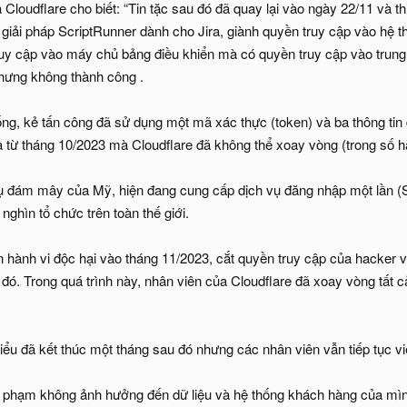
Cloudflare cho biết: “Tin tặc sau đó đã quay lại vào ngày 22/11 và th
 giải pháp ScriptRunner dành cho Jira, giành quyền truy cập vào hệ 
truy cập vào máy chủ bảng điều khiển mà có quyền truy cập vào trung
nhưng không thành công .
ống, kẻ tấn công đã sử dụng một mã xác thực (token) và ba thông tin 
từ tháng 10/2023 mà Cloudflare đã không thể xoay vòng (trong số hàn
vụ đám mây của Mỹ, hiện đang cung cấp dịch vụ đăng nhập một lần (
nghìn tổ chức trên toàn thế giới.
ện hành vi độc hại vào tháng 11/2023, cắt quyền truy cập của hacker
 đó. Trong quá trình này, nhân viên của Cloudflare đã xoay vòng tất c
ểu đã kết thúc một tháng sau đó nhưng các nhân viên vẫn tiếp tục việ
vi phạm không ảnh hưởng đến dữ liệu và hệ thống khách hàng của mì