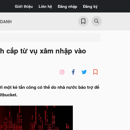
Giới thiệu
Liên hệ
Đăng nhập
Đăng ký
 DANH
nh cắp từ vụ xâm nhập vào
ởi một kẻ tấn công có thể do nhà nước bảo trợ để
itbucket.