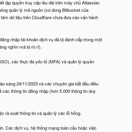
iết lập quyền truy cập lâu dài trên máy chủ Atlassian
thống quản lý mã nguồn (có dùng Bitbucket của
 tâm dữ liệu trên Cloudflare chưa đưa vào vận hành
đăng nhập tài khoản dịch vụ đã bị đánh cắp trong một
g nghìn mã bị rò rỉ).
SSO), xác thực đa yếu tố (MFA) và quản lý quyền
 vào sáng 24/11/2023 và các chuyên gia bắt đầu điều
ả các thông tin đăng nhập (hơn 5.000 thông tin duy
c rà soát thông tin và quản lý các lỗ hổng.
nh. Các dịch vụ, hệ thống mạng toàn cầu hoặc việc