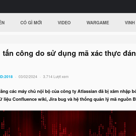
ÊN
CÓ GÌ MỚI
VIDEO
WARGAME
VINH
bị tấn công do sử dụng mã xác thực đá
ID:2018
03/02/2024
3.714 Lượt xem
 rằng các máy chủ nội bộ của công ty Atlassian đã bị xâm nhập b
ữ liệu Confluence wiki, Jira bug và hệ thống quản lý mã nguồn B