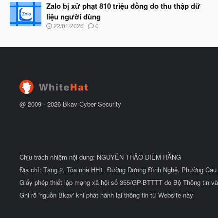
à
Zalo bị xử phạt 810 triệu đồng do thu thập dữ
đ
y
ầ
liệu người dùng
b
u
N
22/01/2026
0
ắ
g
t
à
đ
y
ầ
b
u
ắ
t
đ
ầ
u
@ 2009 -
2026
Bkav Cyber Security
Chịu trách nhiệm nội dung: NGUYỄN THẢO DIỄM HẰNG
Địa chỉ: Tầng 2, Tòa nhà HH1, Đường Dương Đình Nghệ, Phường Cầu 
Giấy phép thiết lập mạng xã hội số 355/GP-BTTTT do Bộ Thông tin và
Ghi rõ 'nguồn Bkav' khi phát hành lại thông tin từ Website này