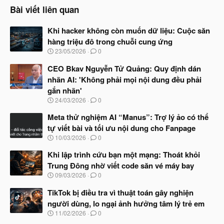
n
Bài viết liên quan
s
:
Khi hacker không còn muốn dữ liệu: Cuộc săn
hàng triệu đô trong chuỗi cung ứng
N
23/05/2026
0
g
à
CEO Bkav Nguyễn Tử Quảng: Quy định dán
y
nhãn AI: 'Không phải mọi nội dung đều phải
b
gắn nhãn'
ắ
t
N
24/03/2026
0
đ
g
ầ
à
Meta thử nghiệm AI “Manus”: Trợ lý ảo có thể
u
y
tự viết bài và tối ưu nội dung cho Fanpage
b
N
10/03/2026
0
ắ
g
t
à
Khi lập trình cứu bạn một mạng: Thoát khỏi
đ
y
ầ
Trung Đông nhờ viết code săn vé máy bay
b
u
N
09/03/2026
0
ắ
g
t
à
TikTok bị điều tra vì thuật toán gây nghiện
đ
y
ầ
người dùng, lo ngại ảnh hưởng tâm lý trẻ em
b
u
N
11/02/2026
0
ắ
g
t