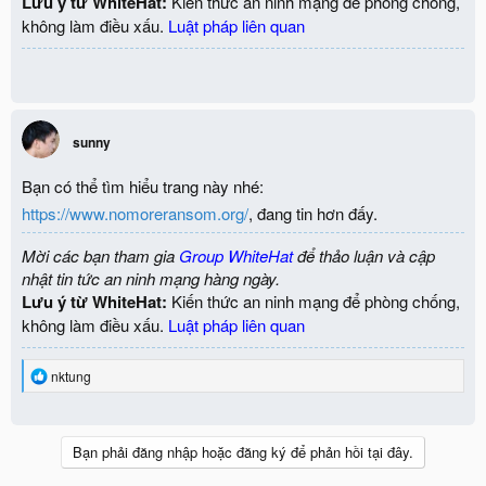
Lưu ý từ WhiteHat:
Kiến thức an ninh mạng để phòng chống,
không làm điều xấu.
Luật pháp liên quan
sunny
Bạn có thể tìm hiểu trang này nhé:
https://www.nomoreransom.org/
, đang tin hơn đấy.
Mời các bạn tham gia
Group WhiteHat
để thảo luận và cập
nhật tin tức an ninh mạng hàng ngày.
Lưu ý từ WhiteHat:
Kiến thức an ninh mạng để phòng chống,
không làm điều xấu.
Luật pháp liên quan
R
nktung
e
a
c
t
Bạn phải đăng nhập hoặc đăng ký để phản hồi tại đây.
i
o