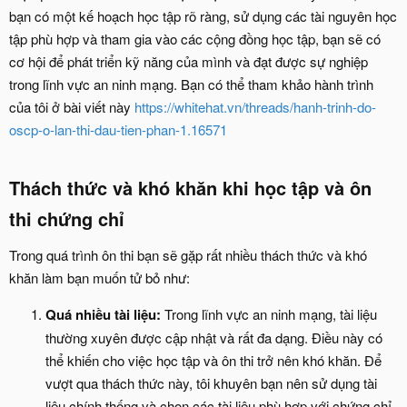
bạn có một kế hoạch học tập rõ ràng, sử dụng các tài nguyên học
tập phù hợp và tham gia vào các cộng đồng học tập, bạn sẽ có
cơ hội để phát triển kỹ năng của mình và đạt được sự nghiệp
trong lĩnh vực an ninh mạng. Bạn có thể tham khảo hành trình
của tôi ở bài viết này
https://whitehat.vn/threads/hanh-trinh-do-
oscp-o-lan-thi-dau-tien-phan-1.16571
Thách thức và khó khăn khi học tập và ôn
thi chứng chỉ​
Trong quá trình ôn thi bạn sẽ gặp rất nhiều thách thức và khó
khăn làm bạn muốn tử bỏ như:
Quá nhiều tài liệu:
Trong lĩnh vực an ninh mạng, tài liệu
thường xuyên được cập nhật và rất đa dạng. Điều này có
thể khiến cho việc học tập và ôn thi trở nên khó khăn. Để
vượt qua thách thức này, tôi khuyên bạn nên sử dụng tài
liệu chính thống và chọn các tài liệu phù hợp với chứng chỉ