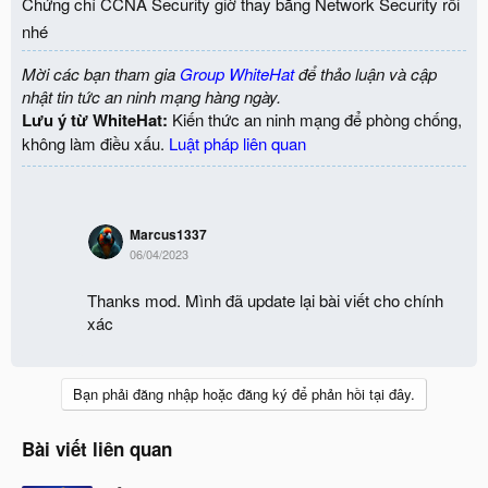
Chứng chỉ CCNA Security giờ thay bằng Network Security rồi
n
nhé
s
:
Mời các bạn tham gia
Group WhiteHat
để thảo luận và cập
nhật tin tức an ninh mạng hàng ngày.
Lưu ý từ WhiteHat:
Kiến thức an ninh mạng để phòng chống,
không làm điều xấu.
Luật pháp liên quan
Marcus1337
06/04/2023
Thanks mod. Mình đã update lại bài viết cho chính
xác
Bạn phải đăng nhập hoặc đăng ký để phản hồi tại đây.
Bài viết liên quan