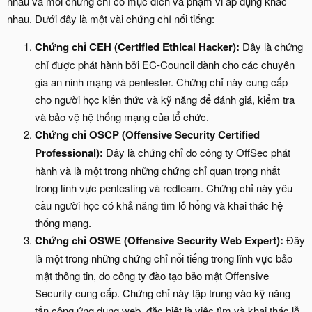
nhau và mỗi chứng chỉ có mục đích và phạm vi áp dụng khác
nhau. Dưới đây là một vài chứng chỉ nối tiếng:
Chứng chỉ CEH (Certified Ethical Hacker):
Đây là chứng
chỉ được phát hành bởi EC-Council dành cho các chuyên
gia an ninh mạng và pentester. Chứng chỉ này cung cấp
cho người học kiến thức và kỹ năng để đánh giá, kiểm tra
và bảo vệ hệ thống mạng của tổ chức.
Chứng chỉ OSCP (Offensive Security Certified
Professional):
Đây là chứng chỉ do công ty OffSec phát
hành và là một trong những chứng chỉ quan trọng nhất
trong lĩnh vực pentesting và redteam. Chứng chỉ này yêu
cầu người học có khả năng tìm lỗ hổng và khai thác hệ
thống mạng.
Chứng chỉ OSWE (Offensive Security Web Expert):
Đây
là một trong những chứng chỉ nổi tiếng trong lĩnh vực bảo
mật thông tin, do công ty đào tạo bảo mật Offensive
Security cung cấp. Chứng chỉ này tập trung vào kỹ năng
tấn công ứng dụng web, đặc biệt là việc tìm và khai thác lỗ