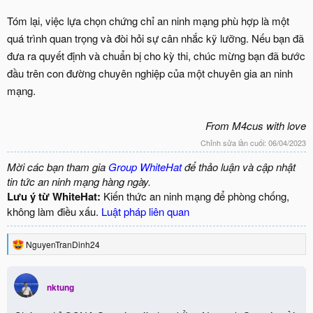
Tóm lại, việc lựa chọn chứng chỉ an ninh mạng phù hợp là một
quá trình quan trọng và đòi hỏi sự cân nhắc kỹ lưỡng. Nếu bạn đã
đưa ra quyết định và chuẩn bị cho kỳ thi, chúc mừng bạn đã bước
đầu trên con đường chuyên nghiệp của một chuyên gia an ninh
mạng.
From M4cus with love
Chỉnh sửa lần cuối:
06/04/2023
Mời các bạn tham gia
Group WhiteHat
để thảo luận và cập nhật
tin tức an ninh mạng hàng ngày.
Lưu ý từ WhiteHat:
Kiến thức an ninh mạng để phòng chống,
không làm điều xấu.
Luật pháp liên quan
R
NguyenTranDinh24
e
a
c
nktung
t
i
o