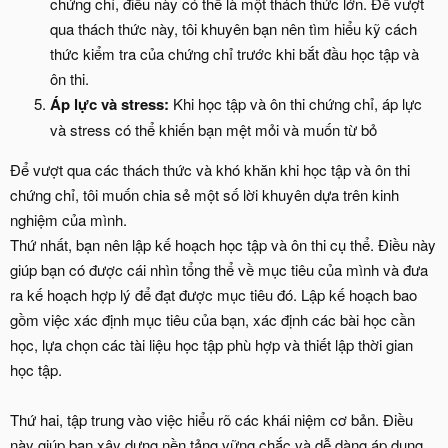
chứng chỉ, điều này có thể là một thách thức lớn. Để vượt
qua thách thức này, tôi khuyên bạn nên tìm hiểu kỹ cách
thức kiểm tra của chứng chỉ trước khi bắt đầu học tập và
ôn thi.
Áp lực và stress:
Khi học tập và ôn thi chứng chỉ, áp lực
và stress có thể khiến bạn mệt mỏi và muốn từ bỏ
Để vượt qua các thách thức và khó khăn khi học tập và ôn thi
chứng chỉ, tôi muốn chia sẻ một số lời khuyên dựa trên kinh
nghiệm của mình.
Thứ nhất, bạn nên lập kế hoạch học tập và ôn thi cụ thể. Điều này
giúp bạn có được cái nhìn tổng thể về mục tiêu của mình và đưa
ra kế hoạch hợp lý để đạt được mục tiêu đó. Lập kế hoạch bao
gồm việc xác định mục tiêu của bạn, xác định các bài học cần
học, lựa chọn các tài liệu học tập phù hợp và thiết lập thời gian
học tập.
Thứ hai, tập trung vào việc hiểu rõ các khái niệm cơ bản. Điều
này giúp bạn xây dựng nền tảng vững chắc và dễ dàng áp dụng