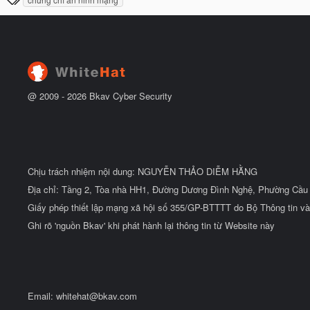
y
ầ
h
b
u
ắ
ẻ
t
đ
ầ
u
@ 2009 -
2026
Bkav Cyber Security
Chịu trách nhiệm nội dung: NGUYỄN THẢO DIỄM HẰNG
Địa chỉ: Tầng 2, Tòa nhà HH1, Đường Dương Đình Nghệ, Phường Cầu 
Giấy phép thiết lập mạng xã hội số 355/GP-BTTTT do Bộ Thông tin và
Ghi rõ 'nguồn Bkav' khi phát hành lại thông tin từ Website này
Email:
whitehat@bkav.com