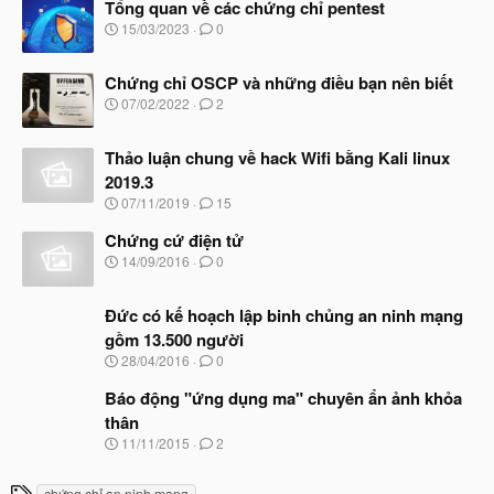
Tổng quan về các chứng chỉ pentest
N
15/03/2023
0
g
à
Chứng chỉ OSCP và những điều bạn nên biết
y
b
N
07/02/2022
2
ắ
g
t
à
đ
Thảo luận chung về hack Wifi bằng Kali linux
y
ầ
b
2019.3
u
ắ
N
07/11/2019
15
t
g
đ
à
Chứng cứ điện tử
ầ
y
N
u
14/09/2016
0
b
g
ắ
à
t
Đức có kế hoạch lập binh chủng an ninh mạng
y
đ
b
gồm 13.500 người
ầ
ắ
N
u
28/04/2016
0
t
g
đ
à
Báo động "ứng dụng ma" chuyên ẩn ảnh khỏa
ầ
y
u
thân
b
N
11/11/2015
2
ắ
g
t
à
đ
T
chứng chỉ an ninh mạng