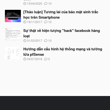
t
N
15/04/2020
10
đ
g
ầ
à
[Thảo luận] Tương lai của bảo mật sinh trắc
u
y
học trên Smartphone
b
N
19/11/2017
13
ắ
g
t
à
Sự thật về hiện tượng "hack" facebook hàng
đ
y
ầ
loạt
b
u
N
31/03/2017
10
ắ
g
t
à
Hướng dẫn cấu hình hệ thống mạng và tường
đ
y
ầ
lửa pfSense
b
u
N
04/07/2016
3
ắ
g
t
à
đ
y
ầ
b
u
ắ
t
đ
ầ
u