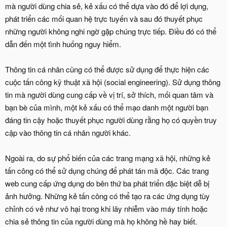
mà người dùng chia sẻ, kẻ xấu có thể dựa vào đó để lợi dụng,
phát triển các mối quan hệ trực tuyến và sau đó thuyết phục
những người không nghi ngờ gặp chúng trực tiếp. Điều đó có thể
dẫn đến một tình huống nguy hiểm.
Thông tin cá nhân cũng có thể được sử dụng để thực hiện các
cuộc tấn công kỹ thuật xã hội (social engineering). Sử dụng thông
tin mà người dùng cung cấp về vị trí, sở thích, mối quan tâm và
bạn bè của mình, một kẻ xấu có thể mạo danh một người bạn
đáng tin cậy hoặc thuyết phục người dùng rằng họ có quyền truy
cập vào thông tin cá nhân người khác.
Ngoài ra, do sự phổ biến của các trang mạng xã hội, những kẻ
tấn công có thể sử dụng chúng để phát tán mã độc. Các trang
web cung cấp ứng dụng do bên thứ ba phát triển đặc biệt dễ bị
ảnh hưởng. Những kẻ tấn công có thể tạo ra các ứng dụng tùy
chỉnh có vẻ như vô hại trong khi lây nhiễm vào máy tính hoặc
chia sẻ thông tin của người dùng mà họ không hề hay biết.