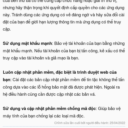
của bên thứ ba có thể cung cấp chức năng hoặc giải trí thú vị,
nhưng hãy thận trọng khi quyết định cấp quyền cho các ứng dụng
này. Tránh dùng các ứng dụng có vẻ đáng ngờ và hãy sửa đổi cài
đặt của bạn để giới hạn lượng thông tin mà ứng dụng có thể truy
cập.
Sử dụng mật khẩu mạnh
: Bảo vệ tài khoản của bạn bằng những
mật khẩu mạnh. Nếu tài khoản của bạn bị tấn công, kẻ xấu có thể
truy cập vào tài khoản và giả mạo là bạn.
Luôn cập nhật phần mềm, đặc biệt là trình duyệt web của
bạn
: Cài đặt các bản cập nhật phần mềm để tin tặc không thể tấn
công dựa vào các lỗ hổng bảo mật đã được phát hiện. Ngoài ra
hệ điều hành cũng cần được cập nhật các bản vá.
Sử dụng và cập nhật phần mềm chống mã độc
: Giúp bảo vệ
máy tính của bạn chống lại các loại mã độc.
Chỉnh sửa lần cuối bởi người điều hành:
25/04/2022