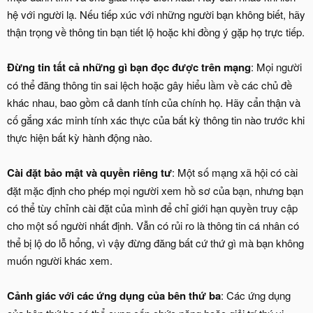
hệ với người lạ. Nếu tiếp xúc với những người bạn không biết, hãy
thận trọng về thông tin bạn tiết lộ hoặc khi đồng ý gặp họ trực tiếp.
Đừng tin tất cả những gì bạn đọc được trên mạng
: Mọi người
có thể đăng thông tin sai lệch hoặc gây hiểu lầm về các chủ đề
khác nhau, bao gồm cả danh tính của chính họ. Hãy cẩn thận và
cố gắng xác minh tính xác thực của bất kỳ thông tin nào trước khi
thực hiện bất kỳ hành động nào.
Cài đặt bảo mật và quyền riêng tư
: Một số mạng xã hội có cài
đặt mặc định cho phép mọi người xem hồ sơ của bạn, nhưng bạn
có thể tùy chỉnh cài đặt của mình để chỉ giới hạn quyền truy cập
cho một số người nhất định. Vẫn có rủi ro là thông tin cá nhân có
thể bị lộ do lỗ hổng, vì vậy đừng đăng bất cứ thứ gì mà bạn không
muốn người khác xem.
Cảnh giác với các ứng dụng của bên thứ ba
: Các ứng dụng