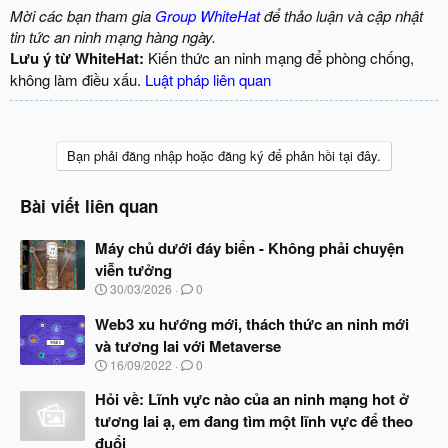
Mời các bạn tham gia
Group WhiteHat
để thảo luận và cập nhật
tin tức an ninh mạng hàng ngày.
Lưu ý từ WhiteHat:
Kiến thức an ninh mạng để phòng chống,
không làm điều xấu.
Luật pháp liên quan
Bạn phải đăng nhập hoặc đăng ký để phản hồi tại đây.
Bài viết liên quan
Máy chủ dưới đáy biển - Không phải chuyện
viễn tưởng
N
30/03/2026
0
g
à
Web3 xu hướng mới, thách thức an ninh mới
y
và tương lai với Metaverse
b
N
16/09/2022
0
ắ
g
t
à
Hỏi về: Lĩnh vực nào của an ninh mạng hot ở
đ
y
ầ
tương lai ạ, em đang tìm một lĩnh vực để theo
b
u
đuổi
ắ