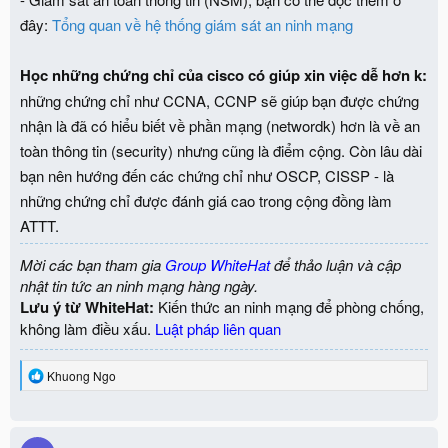
đây:
Tổng quan về hệ thống giám sát an ninh mạng
Học những chứng chỉ của cisco có giúp xin việc dễ hơn k:
những chứng chỉ như CCNA, CCNP sẽ giúp bạn được chứng
nhận là đã có hiểu biết về phần mạng (networdk) hơn là về an
toàn thông tin (security) nhưng cũng là điểm cộng. Còn lâu dài
bạn nên hướng đến các chứng chỉ như OSCP, CISSP - là
những chứng chỉ được đánh giá cao trong cộng đồng làm
ATTT.
Mời các bạn tham gia
Group WhiteHat
để thảo luận và cập
nhật tin tức an ninh mạng hàng ngày.
Lưu ý từ WhiteHat:
Kiến thức an ninh mạng để phòng chống,
không làm điều xấu.
Luật pháp liên quan
R
Khuong Ngo
e
a
c
t