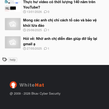
à
Thực hư video có thời lượng 140 năm trên
ầ
y
u
YouTube?
b
N
13/01/2026
0
ắ
g
t
à
Mong các anh chị chỉ cách tố cáo và bảo vệ
đ
y
ầ
khỏi lừa đảo
b
u
N
25/06/2025
1
ắ
g
t
à
Hỏi về: Nhờ anh chị diễn đàn giúp đỡ lấy lại
đ
y
ầ
gmail ạ
b
u
N
27/05/2025
1
ắ
g
t
à
đ
T
help
y
ầ
h
b
u
ắ
ẻ
t
đ
ầ
u
@ 2009 -
2026
Bkav Cyber Security