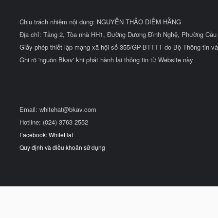
Chịu trách nhiệm nội dung: NGUYỄN THẢO DIỄM HẰNG
Địa chỉ: Tầng 2, Tòa nhà HH1, Đường Dương Đình Nghệ, Phường Cầu 
Giấy phép thiết lập mạng xã hội số 355/GP-BTTTT do Bộ Thông tin và
Ghi rõ 'nguồn Bkav' khi phát hành lại thông tin từ Website này
Email:
whitehat@bkav.com
Hotline: (024) 3763 2552
Facebook: WhiteHat
Quy định và điều khoản sử dụng