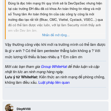
Đúng là đọc trên mạng thì quy trình sẽ là DevOpsSec nhưng hiện
tại các trường ĐH đều đã có khoa An toàn thông tin riêng và một
số Trung tâm An toàn thông tin của các công ty cũng là môi
trường đào tạo rất tốt (Bkav, CMC, Viettel, Cystack, VSEC...) qua
đó có thể làm được việc luôn, với lại làm Security mình thấy anh
em vẫn Dev ầm ầm.
Nhấn để mở rộng...
Các chứng chỉ như mình nói nó không phải là yêu tố bắt buộc để
Vậy thường công việc khi mới ra trường mình có thể làm được
làm trong ngành ATTT, các nhân viên bên Trung tâm mình đa
là gì v anh ? Có thể làm pentester thẳng luôn không ạ ? Với
phần không có các chứng chỉ CEH, OSCP... thậm chí không có
mức lương tối thiểu là bao nhiêu ạ ? Em cảm ơn
bằng ĐH.
Mời các bạn tham gia
Group WhiteHat
để thảo luận và cập
Chỉ cần bạn làm được việc + được cồng đồng đánh giá cao là OK
nhật tin tức an ninh mạng hàng ngày.
(thông qua việc tham gia các group, các cuộc thi CTF, các Hall of
Lưu ý từ WhiteHat:
Kiến thức an ninh mạng để phòng chống,
Fame của các chương trình Bug Bounty...)
không làm điều xấu.
Luật pháp liên quan
DiepNV88