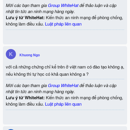
hướng đến các chứng chỉ như OSCP, CISSP - là những chứng
Mời các bạn tham gia
Group WhiteHat
để thảo luận và cập
nhật tin tức an ninh mạng hàng ngày.
chỉ được đánh giá cao trong cộng đồng làm ATTT.
Lưu ý từ WhiteHat:
Kiến thức an ninh mạng để phòng chống,
không làm điều xấu.
Luật pháp liên quan
K
Khuong Ngo
với cả những chứng chỉ kể trên ở việt nam có đào tạo không ạ,
nếu không thì tự học có khả quan không a ?
Mời các bạn tham gia
Group WhiteHat
để thảo luận và cập
nhật tin tức an ninh mạng hàng ngày.
Lưu ý từ WhiteHat:
Kiến thức an ninh mạng để phòng chống,
không làm điều xấu.
Luật pháp liên quan