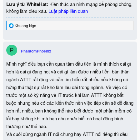
Lưu ý từ WhiteHat:
Kiến thức an ninh mạng để phòng chống,
không làm điều xấu.
Luật pháp liên quan
R
Khuong Ngo
e
a
c
t
P
i
PhantomPhoenix
o
n
Mình nghĩ điều bạn cần quan tâm đầu tiên là mình thích cái gì
s
:
hơn là cái gì đang hot và cái gì làm được nhiều tiền, bản thân
ngành ATTT rất rộng và cần tìm hiểu rất nhiều nếu không có
hứng thú thật sự rất khó làm lâu dài trong ngành. Về việc có
trước một số kỹ năng về IT trước khi làm ATTT không bắt
buộc nhưng nếu có các kiến thức nền việc tiếp cận sẽ dễ dàng
hơn rất nhiều, bạn không thể nào biết được một phần mềm có
lỗi hay không khi mà bạn còn chưa biết nó hoạt động bình
thường như thế nào.
Và cuối cùng ngành IT nói chung hay ATTT nói riêng thì đều