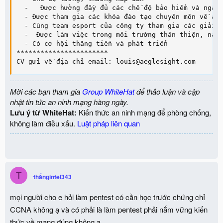
  -   Được hưởng đầy đủ các chế độ bảo hiểm và ngày 
  - Được tham gia các khóa đào tạo chuyên môn về an 
  - Cùng team esport của công ty tham gia các giải đ
  -  Được làm việc trong môi trường thân thiện, năng
  - Có cơ hội thăng tiến và phát triển

***********************

CV gửi về địa chỉ email: 
louis@aeglesight.com
Mời các bạn tham gia
Group WhiteHat
để thảo luận và cập
nhật tin tức an ninh mạng hàng ngày.
Lưu ý từ WhiteHat:
Kiến thức an ninh mạng để phòng chống,
không làm điều xấu.
Luật pháp liên quan
T
thắngintel343
mọi người cho e hỏi làm pentest có cần học trước chứng chỉ
CCNA không ạ và có phải là làm pentest phải nắm vững kiến
thức về mạng đúng không ạ