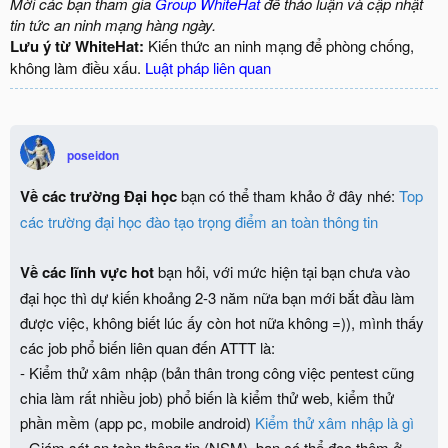
Mời các bạn tham gia
Group WhiteHat
để thảo luận và cập nhật
tin tức an ninh mạng hàng ngày.
Lưu ý từ WhiteHat:
Kiến thức an ninh mạng để phòng chống,
không làm điều xấu.
Luật pháp liên quan
poseidon
Về các trường Đại học
bạn có thể tham khảo ở đây nhé:
Top
các trường đại học đào tạo trọng điểm an toàn thông tin
Về các lĩnh vực hot
bạn hỏi, với mức hiện tại bạn chưa vào
đại học thì dự kiến khoảng 2-3 năm nữa bạn mới bắt đầu làm
được việc, không biết lúc ấy còn hot nữa không =)), mình thấy
các job phổ biến liên quan đến ATTT là:
- Kiểm thử xâm nhập (bản thân trong công việc pentest cũng
chia làm rất nhiều job) phổ biến là kiểm thử web, kiểm thử
phần mềm (app pc, mobile android)
Kiểm thử xâm nhập là gì
- Giám sát an toàn thông tin (NSM), bạn có thể đọc thêm ở