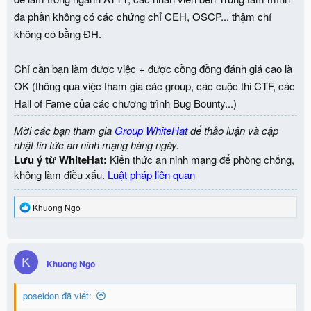
đa phần không có các chứng chỉ CEH, OSCP... thậm chí
không có bằng ĐH.
Chỉ cần bạn làm được việc + được cồng đồng đánh giá cao là
OK (thông qua việc tham gia các group, các cuộc thi CTF, các
Hall of Fame của các chương trình Bug Bounty...)
Mời các bạn tham gia
Group WhiteHat
để thảo luận và cập
nhật tin tức an ninh mạng hàng ngày.
Lưu ý từ WhiteHat:
Kiến thức an ninh mạng để phòng chống,
không làm điều xấu.
Luật pháp liên quan
R
Khuong Ngo
e
a
c
t
K
i
Khuong Ngo
o
n
poseidon đã viết:
s
: