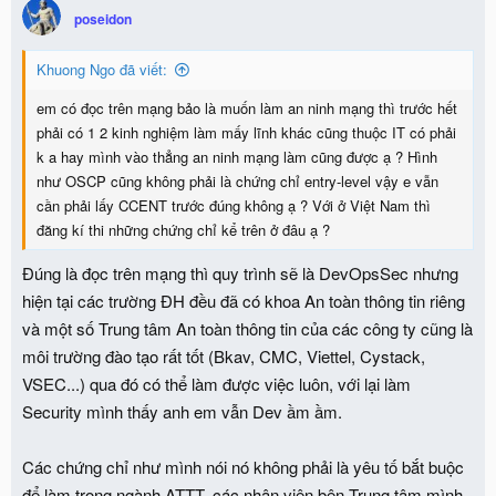
poseidon
Khuong Ngo đã viết:
em có đọc trên mạng bảo là muốn làm an ninh mạng thì trước hết
phải có 1 2 kinh nghiệm làm mấy lĩnh khác cũng thuộc IT có phải
k a hay mình vào thẳng an ninh mạng làm cũng được ạ ? Hình
như OSCP cũng không phải là chứng chỉ entry-level vậy e vẫn
cần phải lấy CCENT trước đúng không ạ ? Với ở Việt Nam thì
đăng kí thi những chứng chỉ kể trên ở đâu ạ ?
Đúng là đọc trên mạng thì quy trình sẽ là DevOpsSec nhưng
hiện tại các trường ĐH đều đã có khoa An toàn thông tin riêng
và một số Trung tâm An toàn thông tin của các công ty cũng là
môi trường đào tạo rất tốt (Bkav, CMC, Viettel, Cystack,
VSEC...) qua đó có thể làm được việc luôn, với lại làm
Security mình thấy anh em vẫn Dev ầm ầm.
Các chứng chỉ như mình nói nó không phải là yêu tố bắt buộc
để làm trong ngành ATTT, các nhân viên bên Trung tâm mình