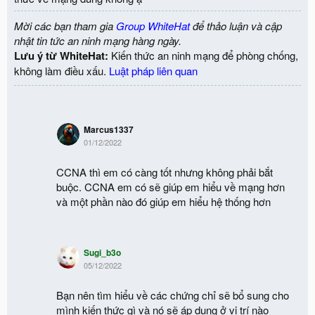
Mời các bạn tham gia
Group WhiteHat
để thảo luận và cập
nhật tin tức an ninh mạng hàng ngày.
Lưu ý từ WhiteHat:
Kiến thức an ninh mạng để phòng chống,
không làm điều xấu.
Luật pháp liên quan
Marcus1337
01/12/2022
CCNA thì em có càng tốt nhưng không phải bắt
buộc. CCNA em có sẽ giúp em hiểu về mạng hơn
và một phần nào đó giúp em hiểu hệ thống hơn
Sugi_b3o
05/12/2022
Bạn nên tìm hiểu về các chứng chỉ sẽ bổ sung cho
mình kiến thức gì và nó sẽ áp dụng ở vị trí nào