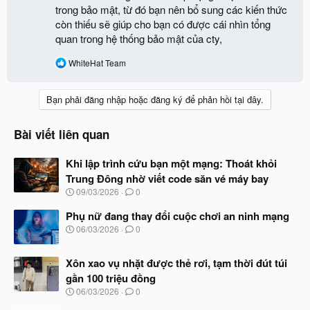
trong bảo mật, từ đó bạn nên bổ sung các kiến thức
còn thiếu sẽ giúp cho bạn có được cái nhìn tổng
quan trong hệ thống bảo mật của cty,
R
WhiteHat Team
e
a
c
Bạn phải đăng nhập hoặc đăng ký để phản hồi tại đây.
t
i
o
Bài viết liên quan
n
s
:
Khi lập trình cứu bạn một mạng: Thoát khỏi
Trung Đông nhờ viết code săn vé máy bay
N
09/03/2026
0
g
à
Phụ nữ đang thay đổi cuộc chơi an ninh mạng
y
N
06/03/2026
0
b
g
ắ
à
t
Xôn xao vụ nhặt được thẻ rơi, tạm thời đút túi
y
đ
b
gần 100 triệu đồng
ầ
ắ
N
u
06/03/2026
0
t
g
đ