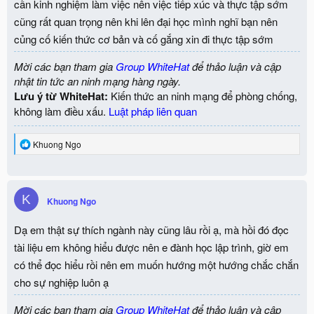
cần kinh nghiệm làm việc nên việc tiếp xúc và thực tập sớm
cũng rất quan trọng nên khi lên đại học mình nghĩ bạn nên
củng cố kiến thức cơ bản và cố gắng xin đi thực tập sớm
Mời các bạn tham gia
Group WhiteHat
để thảo luận và cập
nhật tin tức an ninh mạng hàng ngày.
Lưu ý từ WhiteHat:
Kiến thức an ninh mạng để phòng chống,
không làm điều xấu.
Luật pháp liên quan
R
Khuong Ngo
e
a
c
t
K
i
Khuong Ngo
o
n
Dạ em thật sự thích ngành này cũng lâu rồi ạ, mà hồi đó đọc
s
:
tài liệu em không hiểu được nên e đành học lập trình, giờ em
có thể đọc hiểu rồi nên em muốn hướng một hướng chắc chắn
cho sự nghiệp luôn ạ
Mời các bạn tham gia
Group WhiteHat
để thảo luận và cập