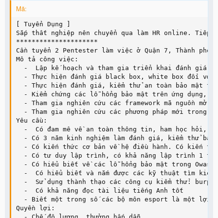
Mã:
[ Tuyển Dụng ]

Sắp thất nghiệp nên chuyển qua làm HR online. Tiếp t
*********************

Cần tuyển 2 Pentester làm việc ở Quận 7, Thành phố H
Mô tả công việc:

  -  Lập kế hoạch và tham gia triển khai đánh giá bả
  - Thực hiện đánh giá black box, white box đối với 
  - Thực hiện đánh giá, kiểm thử an toàn bảo mật trê
  - Kiểm chứng các lỗ hổng bảo mật trên ứng dụng, đư
  - Tham gia nghiên cứu các framework mã nguồn mở, v
  - Tham gia nghiên cứu các phương pháp mới trong kh
Yêu cầu:

  -  Có đam mê về an toàn thông tin, ham học hỏi, có
  - Có 3 năm kinh nghiệm làm đánh giá, kiểm thử bảo 
  - Có kiến thức cơ bản về hệ điều hành. Có kiến thứ
  - Có tư duy lập trình, có khả năng lập trình 1 tro
  - Có hiểu biết về các lỗ hổng bảo mật trong Owasp 
  -  Có hiểu biết và nắm được các kỹ thuật tìm kiếm,
  -  Sử dụng thành thạo các công cụ kiểm thử: burpsu
  -  Có khả năng đọc tài liệu tiếng Anh tốt

  - Biết một trong số các bộ môn esport là một lợi t
Quyền lợi:

  - Chế độ lương, thưởng hấp dẫn
