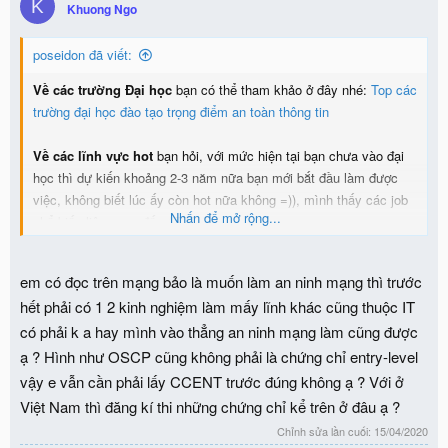
K
i
Khuong Ngo
o
n
poseidon đã viết:
s
:
Về các trường Đại học
bạn có thể tham khảo ở đây nhé:
Top các
trường đại học đào tạo trọng điểm an toàn thông tin
Về các lĩnh vực hot
bạn hỏi, với mức hiện tại bạn chưa vào đại
học thì dự kiến khoảng 2-3 năm nữa bạn mới bắt đầu làm được
việc, không biết lúc ấy còn hot nữa không =)), mình thấy các job
Nhấn để mở rộng...
phổ biến liên quan đến ATTT là:
- Kiểm thử xâm nhập (bản thân trong công việc pentest cũng chia
làm rất nhiều job) phổ biến là kiểm thử web, kiểm thử phần mềm
em có đọc trên mạng bảo là muốn làm an ninh mạng thì trước
(app pc, mobile android)
Kiểm thử xâm nhập là gì
hết phải có 1 2 kinh nghiệm làm mấy lĩnh khác cũng thuộc IT
- Giám sát an toàn thông tin (NSM), bạn có thể đọc thêm ở đây:
có phải k a hay mình vào thẳng an ninh mạng làm cũng được
Tổng quan về hệ thống giám sát an ninh mạng
ạ ? Hình như OSCP cũng không phải là chứng chỉ entry-level
Học những chứng chỉ của cisco có giúp xin việc dễ hơn k:
vậy e vẫn cần phải lấy CCENT trước đúng không ạ ? Với ở
những chứng chỉ như CCNA, CCNP sẽ giúp bạn được chứng nhận
Việt Nam thì đăng kí thi những chứng chỉ kể trên ở đâu ạ ?
là đã có hiểu biết về phần mạng (networdk) hơn là về an toàn
Chỉnh sửa lần cuối:
15/04/2020
thông tin (security) nhưng cũng là điểm cộng. Còn lâu dài bạn nên