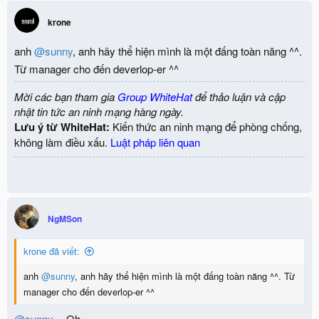
t
i
krone
o
n
anh
@sunny
, anh hãy thể hiện mình là một đấng toàn năng ^^.
s
:
Từ manager cho đến deverlop-er ^^
Mời các bạn tham gia
Group WhiteHat
để thảo luận và cập
nhật tin tức an ninh mạng hàng ngày.
Lưu ý từ WhiteHat:
Kiến thức an ninh mạng để phòng chống,
không làm điều xấu.
Luật pháp liên quan
NgMSon
krone đã viết:
anh
@sunny
, anh hãy thể hiện mình là một đấng toàn năng ^^. Từ
manager cho đến deverlop-er ^^
@sunny
-=Oh=-