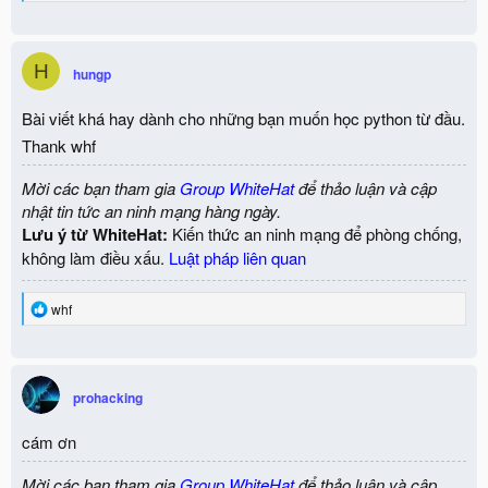
e
a
c
t
H
i
hungp
o
n
Bài viết khá hay dành cho những bạn muốn học python từ đầu.
s
:
Thank whf
Mời các bạn tham gia
Group WhiteHat
để thảo luận và cập
nhật tin tức an ninh mạng hàng ngày.
Lưu ý từ WhiteHat:
Kiến thức an ninh mạng để phòng chống,
không làm điều xấu.
Luật pháp liên quan
R
whf
e
a
c
t
i
prohacking
o
n
cám ơn
s
:
Mời các bạn tham gia
Group WhiteHat
để thảo luận và cập