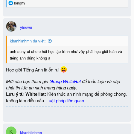
R
longh9
e
a
c
t
i
yingwu
o
n
khanhlinhmn đã viết:
s
:
anh suny ơi cho e hỏi học lập trình như vậy phải học giỏi toán và
tiếng anh đúng không ạ
Học giỏi Tiếng Anh là ổn rui
Mời các bạn tham gia
Group WhiteHat
để thảo luận và cập
nhật tin tức an ninh mạng hàng ngày.
Lưu ý từ WhiteHat:
Kiến thức an ninh mạng để phòng chống,
không làm điều xấu.
Luật pháp liên quan
K
khanhlinhmn