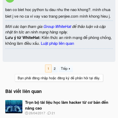
ban co biet hoc python tu dau nhu the nao khong?. minh chua
biet j ve no ca vi vay vao trang penjee.com minh khong hieu j.
Mời các bạn tham gia
Group WhiteHat
để thảo luận và cập
nhật tin tức an ninh mạng hàng ngày.
Lưu ý từ WhiteHat:
Kiến thức an ninh mạng để phòng chống,
không làm điều xấu.
Luật pháp liên quan
1
2
Tiếp
Bạn phải đăng nhập hoặc đăng ký để phản hồi tại đây.
Bài viết liên quan
Trọn bộ tài liệu học làm hacker từ cơ bản đến
nâng cao
N
26/04/2017
21
g