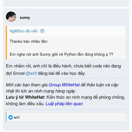
a
c
t
i
sunny
o
n
NgMSon đã viết:
s
:
Thanks bác nhiều lắm
Em nghe nói anh Sunny giỏi về Python lắm đúng không ạ ??
Em nhầm rồi, anh chỉ là điều hành, chưa biết code nên đang
đợi Smod
@whf
đăng bài để vào học đấy.
Mời các bạn tham gia
Group WhiteHat
để thảo luận và cập
nhật tin tức an ninh mạng hàng ngày.
Lưu ý từ WhiteHat:
Kiến thức an ninh mạng để phòng chống,
không làm điều xấu.
Luật pháp liên quan
R
whf
e
a
c