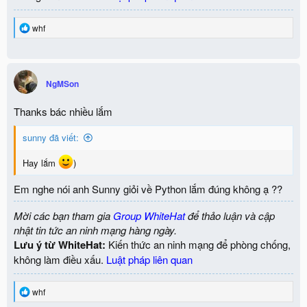
R
whf
e
a
c
t
i
NgMSon
o
n
Thanks bác nhiều lắm
s
:
sunny đã viết:
Hay lắm
)
Em nghe nói anh Sunny giỏi về Python lắm đúng không ạ ??
Mời các bạn tham gia
Group WhiteHat
để thảo luận và cập
nhật tin tức an ninh mạng hàng ngày.
Lưu ý từ WhiteHat:
Kiến thức an ninh mạng để phòng chống,
không làm điều xấu.
Luật pháp liên quan
R
whf
e