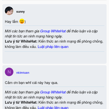
a
c
sunny
t
i
o
Hay lắm
)
n
s
Mời các bạn tham gia
Group WhiteHat
để thảo luận và cập
:
nhật tin tức an ninh mạng hàng ngày.
Lưu ý từ WhiteHat:
Kiến thức an ninh mạng để phòng chống,
không làm điều xấu.
Luật pháp liên quan
N
nkimtuan
Cảm ơn bạn whf cái này hay qua.
Mời các bạn tham gia
Group WhiteHat
để thảo luận và cập
nhật tin tức an ninh mạng hàng ngày.
Lưu ý từ WhiteHat:
Kiến thức an ninh mạng để phòng chống,
không làm điều xấu.
Luật pháp liên quan