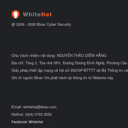
t
đ
ầ
u
@ 2009 -
2026
Bkav Cyber Security
Chịu trách nhiệm nội dung: NGUYỄN THẢO DIỄM HẰNG
Địa chỉ: Tầng 2, Tòa nhà HH1, Đường Dương Đình Nghệ, Phường Cầu 
Giấy phép thiết lập mạng xã hội số 355/GP-BTTTT do Bộ Thông tin và
Ghi rõ 'nguồn Bkav' khi phát hành lại thông tin từ Website này
Email:
whitehat@bkav.com
Hotline: (024) 3763 2552
Facebook: WhiteHat