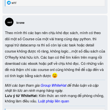
R
whf
e
a
c
t
i
krone
o
n
Theo mình thì các bạn nên chịu khó đọc sách, mình có theo
s
:
dõi một số Course của một vài trang cũng dạy python. thì
ngoại trừ datacamp ra thì số còn lại các task hoặc detail
course không được rõ ràng, không logic...một số đầu sách của
O'Reylly khá hữu ích. Các bạn có thể tìm kiếm trên mạng rồi
download các ebook hoặc pdf về chịu khó đọc. Có những vấn
đề mà thậm chí các course onl cũng không thể để cập đến và
có tính logic bằng sách được
Mời các bạn tham gia
Group WhiteHat
để thảo luận và cập
nhật tin tức an ninh mạng hàng ngày.
Lưu ý từ WhiteHat:
Kiến thức an ninh mạng để phòng chống,
không làm điều xấu.
Luật pháp liên quan