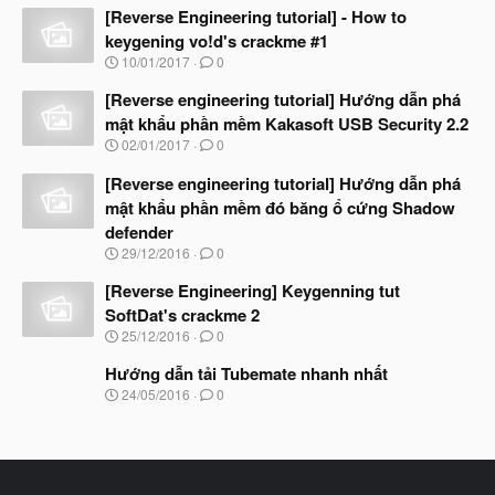
à
[Reverse Engineering tutorial] - How to
y
keygening vo!d's crackme #1
b
N
10/01/2017
0
ắ
g
t
à
[Reverse engineering tutorial] Hướng dẫn phá
đ
y
ầ
mật khẩu phần mềm Kakasoft USB Security 2.2
b
u
N
02/01/2017
0
ắ
g
t
à
[Reverse engineering tutorial] Hướng dẫn phá
đ
y
ầ
mật khẩu phần mềm đó băng ổ cứng Shadow
b
u
defender
ắ
t
N
29/12/2016
0
đ
g
ầ
à
[Reverse Engineering] Keygenning tut
u
y
SoftDat's crackme 2
b
N
25/12/2016
0
ắ
g
t
à
Hướng dẫn tải Tubemate nhanh nhất
đ
y
ầ
N
24/05/2016
0
b
u
g
ắ
à
t
y
đ
b
ầ
ắ
u