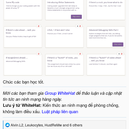
Chúc các bạn học tốt.
Mời các bạn tham gia
Group WhiteHat
để thảo luận và cập nhật
tin tức an ninh mạng hàng ngày.
Lưu ý từ WhiteHat:
Kiến thức an ninh mạng để phòng chống,
không làm điều xấu.
Luật pháp liên quan
R
Alvin.L2
,
Leukocytes
,
HustReMw
and 6 others
e