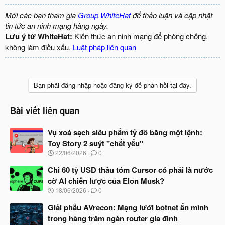
Mời các bạn tham gia
Group WhiteHat
để thảo luận và cập nhật
tin tức an ninh mạng hàng ngày.
Lưu ý từ WhiteHat:
Kiến thức an ninh mạng để phòng chống,
không làm điều xấu.
Luật pháp liên quan
Bạn phải đăng nhập hoặc đăng ký để phản hồi tại đây.
Bài viết liên quan
Vụ xoá sạch siêu phẩm tỷ đô bằng một lệnh:
Toy Story 2 suýt "chết yểu"
N
22/06/2026
0
g
à
Chi 60 tỷ USD thâu tóm Cursor có phải là nước
y
cờ AI chiến lược của Elon Musk?
b
N
18/06/2026
0
ắ
g
t
à
Giải phẫu AVrecon: Mạng lưới botnet ẩn mình
đ
y
ầ
trong hàng trăm ngàn router gia đình
b
u