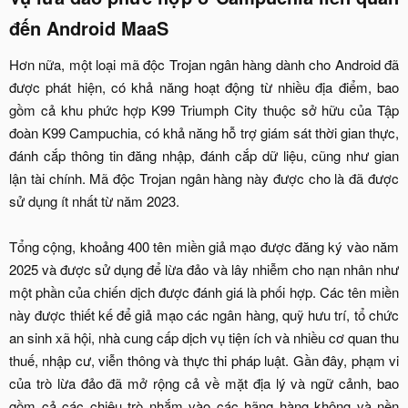
đến Android MaaS​
Hơn nữa, một loại mã độc Trojan ngân hàng dành cho Android đã
được phát hiện, có khả năng hoạt động từ nhiều địa điểm, bao
gồm cả khu phức hợp K99 Triumph City thuộc sở hữu của Tập
đoàn K99 Campuchia, có khả năng hỗ trợ giám sát thời gian thực,
đánh cắp thông tin đăng nhập, đánh cắp dữ liệu, cũng như gian
lận tài chính. Mã độc Trojan ngân hàng này được cho là đã được
sử dụng ít nhất từ năm 2023.
Tổng cộng, khoảng 400 tên miền giả mạo được đăng ký vào năm
2025 và được sử dụng để lừa đảo và lây nhiễm cho nạn nhân như
một phần của chiến dịch được đánh giá là phối hợp. Các tên miền
này được thiết kế để giả mạo các ngân hàng, quỹ hưu trí, tổ chức
an sinh xã hội, nhà cung cấp dịch vụ tiện ích và nhiều cơ quan thu
thuế, nhập cư, viễn thông và thực thi pháp luật. Gần đây, phạm vi
của trò lừa đảo đã mở rộng cả về mặt địa lý và ngữ cảnh, bao
gồm cả các chiêu trò nhắm vào các hãng hàng không và nền