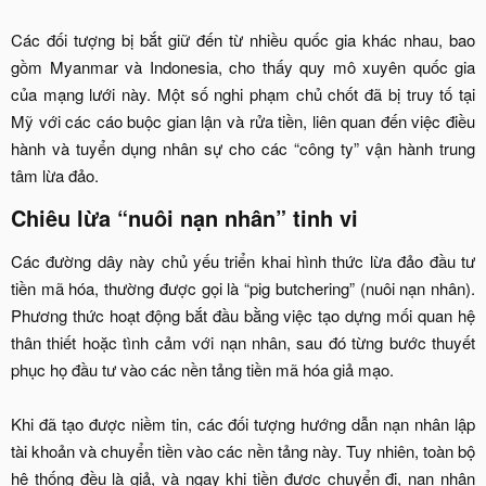
Các đối tượng bị bắt giữ đến từ nhiều quốc gia khác nhau, bao
gồm Myanmar và Indonesia, cho thấy quy mô xuyên quốc gia
của mạng lưới này. Một số nghi phạm chủ chốt đã bị truy tố tại
Mỹ với các cáo buộc gian lận và rửa tiền, liên quan đến việc điều
hành và tuyển dụng nhân sự cho các “công ty” vận hành trung
tâm lừa đảo.​
Chiêu lừa “nuôi nạn nhân” tinh vi​
Các đường dây này chủ yếu triển khai hình thức lừa đảo đầu tư
tiền mã hóa, thường được gọi là “pig butchering” (nuôi nạn nhân).
Phương thức hoạt động bắt đầu bằng việc tạo dựng mối quan hệ
thân thiết hoặc tình cảm với nạn nhân, sau đó từng bước thuyết
phục họ đầu tư vào các nền tảng tiền mã hóa giả mạo.
Khi đã tạo được niềm tin, các đối tượng hướng dẫn nạn nhân lập
tài khoản và chuyển tiền vào các nền tảng này. Tuy nhiên, toàn bộ
hệ thống đều là giả, và ngay khi tiền được chuyển đi, nạn nhân