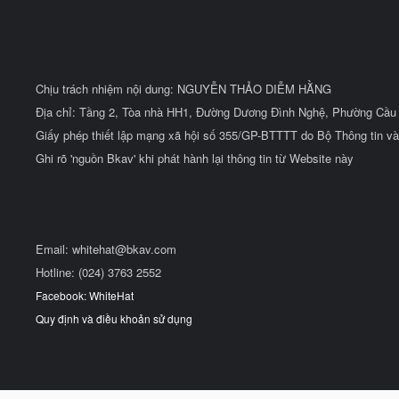
Chịu trách nhiệm nội dung: NGUYỄN THẢO DIỄM HẰNG
Địa chỉ: Tầng 2, Tòa nhà HH1, Đường Dương Đình Nghệ, Phường Cầu 
Giấy phép thiết lập mạng xã hội số 355/GP-BTTTT do Bộ Thông tin và
Ghi rõ 'nguồn Bkav' khi phát hành lại thông tin từ Website này
Email:
whitehat@bkav.com
Hotline: (024) 3763 2552
Facebook: WhiteHat
Quy định và điều khoản sử dụng