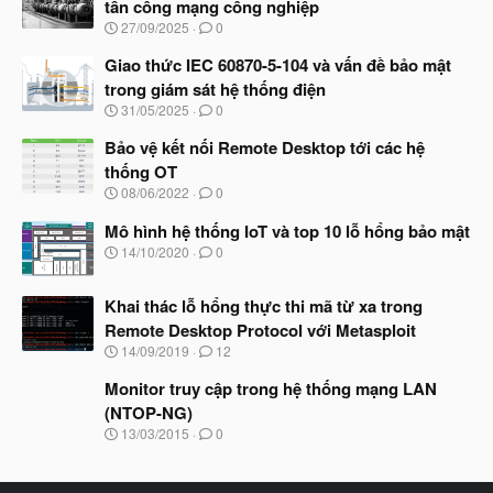
tấn công mạng công nghiệp
N
27/09/2025
0
g
à
Giao thức IEC 60870-5-104 và vấn đề bảo mật
y
trong giám sát hệ thống điện
b
N
31/05/2025
0
ắ
g
t
à
Bảo vệ kết nối Remote Desktop tới các hệ
đ
y
ầ
thống OT
b
u
N
08/06/2022
0
ắ
g
t
à
Mô hình hệ thống IoT và top 10 lỗ hổng bảo mật
đ
y
ầ
N
14/10/2020
0
b
u
g
ắ
à
t
Khai thác lỗ hổng thực thi mã từ xa trong
y
đ
b
Remote Desktop Protocol với Metasploit
ầ
ắ
N
u
14/09/2019
12
t
g
đ
à
Monitor truy cập trong hệ thống mạng LAN
ầ
y
u
(NTOP-NG)
b
N
13/03/2015
0
ắ
g
t
à
đ
y
ầ