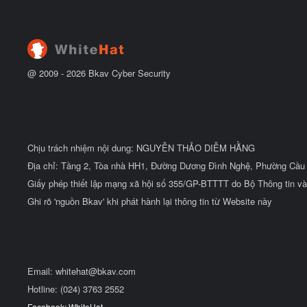
b
u
ắ
t
đ
ầ
u
@ 2009 -
2026
Bkav Cyber Security
Chịu trách nhiệm nội dung: NGUYỄN THẢO DIỄM HẰNG
Địa chỉ: Tầng 2, Tòa nhà HH1, Đường Dương Đình Nghệ, Phường Cầu 
Giấy phép thiết lập mạng xã hội số 355/GP-BTTTT do Bộ Thông tin và
Ghi rõ 'nguồn Bkav' khi phát hành lại thông tin từ Website này
Email:
whitehat@bkav.com
Hotline: (024) 3763 2552
Facebook: WhiteHat