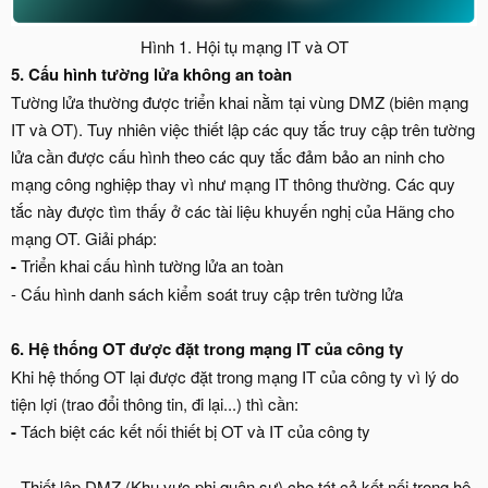
Hình 1. Hội tụ mạng IT và OT​
5. Cấu hình tường lửa không an toàn
Tường lửa thường được triển khai nằm tại vùng DMZ (biên mạng
IT và OT). Tuy nhiên việc thiết lập các quy tắc truy cập trên tường
lửa cần được cấu hình theo các quy tắc đảm bảo an ninh cho
mạng công nghiệp thay vì như mạng IT thông thường. Các quy
tắc này được tìm thấy ở các tài liệu khuyến nghị của Hãng cho
mạng OT. Giải pháp:
-
Triển khai cấu hình tường lửa an toàn
- Cấu hình danh sách kiểm soát truy cập trên tường lửa
6. Hệ thống OT được đặt trong mạng IT của công ty
Khi hệ thống OT lại được đặt trong mạng IT của công ty vì lý do
tiện lợi (trao đổi thông tin, đi lại...) thì cần:
-
Tách biệt các kết nối thiết bị OT và IT của công ty
- Thiết lập DMZ (Khu vực phi quân sự) cho tát cả kết nối trong hệ