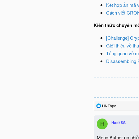
Kết hợp ẩn mã v
Cách viết CRON
Kiến thức chuyên m
[Challenge] Cryp
Giới thiệu về thu
Tổng quan về m
Disassembling 
R
HNThpc
e
a
c
HackSS
H
t
i
o
Mong Author up nhiều