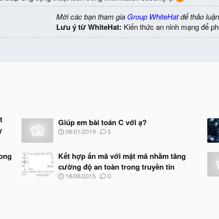
Mời các bạn tham gia
Group WhiteHat
để thảo luận
Lưu ý từ WhiteHat:
Kiến thức an ninh mạng để ph
t
Giúp em bài toán C với ạ?
y
N
06/01/2019
5
g
à
y
rong
Kết hợp ẩn mã với mật mã nhằm tăng
b
cường độ an toàn trong truyền tin
ắ
N
18/06/2015
0
t
g
đ
à
ầ
y
u
b
ắ