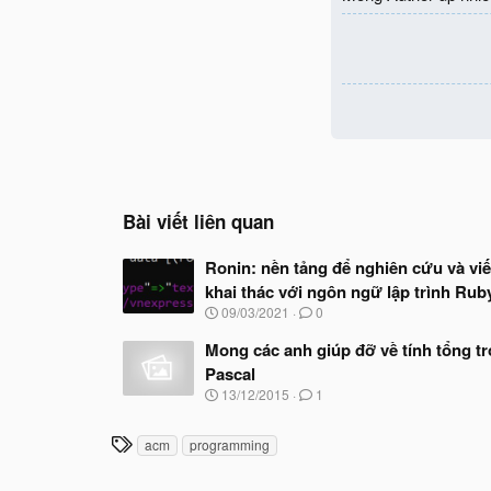
n
s
:
Bài viết liên quan
Ronin: nền tảng để nghiên cứu và viế
khai thác với ngôn ngữ lập trình Rub
N
09/03/2021
0
g
à
Mong các anh giúp đỡ về tính tổng t
y
Pascal
b
N
13/12/2015
1
ắ
g
t
à
đ
T
acm
programming
y
ầ
h
b
u
ắ
ẻ