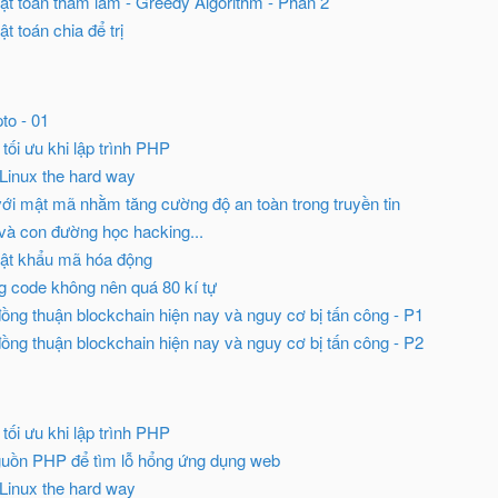
uật toán tham lam - Greedy Algorithm - Phần 2
ật toán chia để trị
to - 01
 tối ưu khi lập trình PHP
 Linux the hard way
ới mật mã nhằm tăng cường độ an toàn trong truyền tin
à con đường học hacking...
ật khẩu mã hóa động
g code không nên quá 80 kí tự
đồng thuận blockchain hiện nay và nguy cơ bị tấn công - P1
đồng thuận blockchain hiện nay và nguy cơ bị tấn công - P2
 tối ưu khi lập trình PHP
guồn PHP để tìm lỗ hổng ứng dụng web
 Linux the hard way