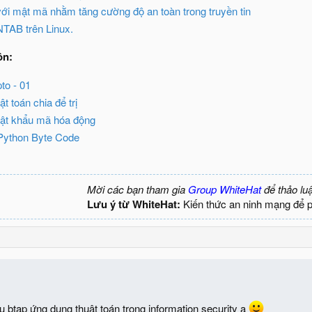
ới mật mã nhằm tăng cường độ an toàn trong truyền tin
TAB trên Linux.
ôn:
to - 01
ật toán chia để trị
ật khẩu mã hóa động
Python Byte Code
Mời các bạn tham gia
Group WhiteHat
để thảo lu
Lưu ý từ WhiteHat:
Kiến thức an ninh mạng để 
 btap ứng dụng thuật toán trong information security ạ