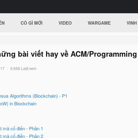
ÊN
CÓ GÌ MỚI
VIDEO
WARGAME
VINH
ững bài viết hay về ACM/Programming
017
6.656 Lượt xem
sus Algorithms (Blockchain) - P1
PoW) in Blockchain
ật mã cổ điển - Phần 1
ật mã cổ điển - Phần 2