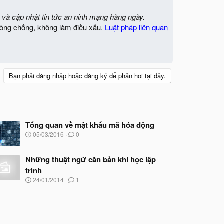
 và cập nhật tin tức an ninh mạng hàng ngày.
òng chống, không làm điều xấu.
Luật pháp liên quan
Bạn phải đăng nhập hoặc đăng ký để phản hồi tại đây.
Tổng quan về mật khẩu mã hóa động
N
05/03/2016
0
g
à
y
Những thuật ngữ căn bản khi học lập
b
trình
ắ
N
24/01/2014
1
t
g
đ
à
ầ
y
u
b
ắ