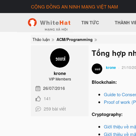
CỘNG ĐỒNG AN NINH MẠNG VIỆT NAM
TIN TỨC
THÀNH VI
Thảo luận
ACM/Programming
Tổng hợp nh
krone
21/10/2
krone
VIP Members
Blockchain:
26/07/2016
Guide to Consen
141
Proof of work (
259 bài viết
Cryptography:
Giới thiệu về m
Giới thiệu về m