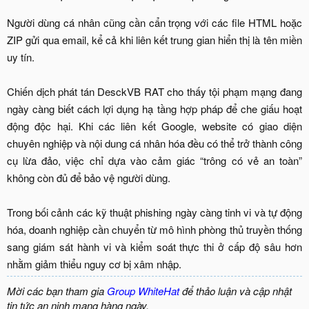
Người dùng cá nhân cũng cần cẩn trọng với các file HTML hoặc
ZIP gửi qua email, kể cả khi liên kết trung gian hiển thị là tên miền
uy tín.
Chiến dịch phát tán DesckVB RAT cho thấy tội phạm mạng đang
ngày càng biết cách lợi dụng hạ tầng hợp pháp để che giấu hoạt
động độc hại. Khi các liên kết Google, website có giao diện
chuyên nghiệp và nội dung cá nhân hóa đều có thể trở thành công
cụ lừa đảo, việc chỉ dựa vào cảm giác “trông có vẻ an toàn”
không còn đủ để bảo vệ người dùng.
Trong bối cảnh các kỹ thuật phishing ngày càng tinh vi và tự động
hóa, doanh nghiệp cần chuyển từ mô hình phòng thủ truyền thống
sang giám sát hành vi và kiểm soát thực thi ở cấp độ sâu hơn
nhằm giảm thiểu nguy cơ bị xâm nhập.​
Mời các bạn tham gia
Group WhiteHat
để thảo luận và cập nhật
tin tức an ninh mạng hàng ngày.