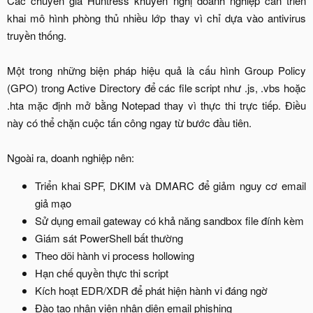
Các chuyên gia Huntress khuyến nghị doanh nghiệp cần triển
khai mô hình phòng thủ nhiều lớp thay vì chỉ dựa vào antivirus
truyền thống.
Một trong những biện pháp hiệu quả là cấu hình Group Policy
(GPO) trong Active Directory để các file script như .js, .vbs hoặc
.hta mặc định mở bằng Notepad thay vì thực thi trực tiếp. Điều
này có thể chặn cuộc tấn công ngay từ bước đầu tiên.
Ngoài ra, doanh nghiệp nên:​
Triển khai SPF, DKIM và DMARC để giảm nguy cơ email
giả mạo​
Sử dụng email gateway có khả năng sandbox file đính kèm​
Giám sát PowerShell bất thường​
Theo dõi hành vi process hollowing​
Hạn chế quyền thực thi script​
Kích hoạt EDR/XDR để phát hiện hành vi đáng ngờ​
Đào tạo nhân viên nhận diện email phishing​