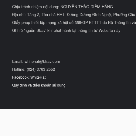
Chịu trách nhiệm nội dung: NGUYỄN THẢO DIỄM HẰNG
Địa chỉ: Tầng 2, Tòa nhà HH1, Đường Dương Đình Nghệ, Phường Cầu 
Giấy phép thiết lập mạng xã hội số 355/GP-BTTTT do Bộ Thông tin và
Ghi rõ 'nguồn Bkav' khi phát hành lại thông tin từ Website này
Email:
whitehat@bkav.com
Hotline: (024) 3763 2552
Facebook: WhiteHat
Quy định và điều khoản sử dụng