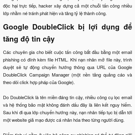
độc hại trực tiếp, hacker xây dựng cả một chuỗi tấn công nhiều
lớp nhằm né tránh phát hiện và tăng tỷ lệ thành công.​
Google DoubleClick bị lợi dụng để
tăng độ tin cậy​
Các chuyên gia cho biết cuộc tấn công bắt đầu bằng một email
phishing có đính kèm file HTML. Khi nạn nhân mở file này, trình
duyệt sẽ tự động chuyển hướng thông qua URL của Google
DoubleClick Campaign Manager (một nền tảng quảng cáo và
theo dõi click hợp pháp của Google).
Do DoubleClick là tên miền đáng tin cậy, nhiều công cụ lọc email
và hệ thống bảo mật không đánh dấu đây là liên kết nguy hiểm.
Sau khi đi qua lớp chuyển hướng này, nạn nhân tiếp tục bị dẫn tới
một website giả mạo được cá nhân hóa theo từng người dùng.
Điểm tinh vi nằm ở việc bộ công cụ phishing có thể tự động giải