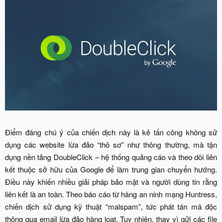
Điểm đáng chú ý của chiến dịch này là kẻ tấn công không sử
dụng các website lừa đảo “thô sơ” như thông thường, mà tận
dụng nền tảng DoubleClick – hệ thống quảng cáo và theo dõi liên
kết thuộc sở hữu của Google để làm trung gian chuyển hướng.
Điều này khiến nhiều giải pháp bảo mật và người dùng tin rằng
liên kết là an toàn. Theo báo cáo từ hãng an ninh mạng Huntress,
chiến dịch sử dụng kỹ thuật “malspam”, tức phát tán mã độc
thông qua email lừa đảo hàng loạt. Tuy nhiên, thay vì gửi các file