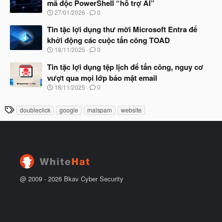
ầ
mã độc PowerShell “hỗ trợ AI”
b
u
N
27/01/2026
0
ắ
g
t
à
Tin tặc lợi dụng thư mời Microsoft Entra để
đ
y
ầ
khởi động các cuộc tấn công TOAD
b
u
N
18/11/2025
0
ắ
g
t
à
Tin tặc lợi dụng tệp lịch để tấn công, nguy cơ
đ
y
ầ
vượt qua mọi lớp bảo mật email
b
u
N
18/11/2025
0
ắ
g
t
à
đ
T
doubleclick
google
malspam
website
y
ầ
h
b
u
ắ
ẻ
t
đ
ầ
u
@ 2009 -
2026
Bkav Cyber Security