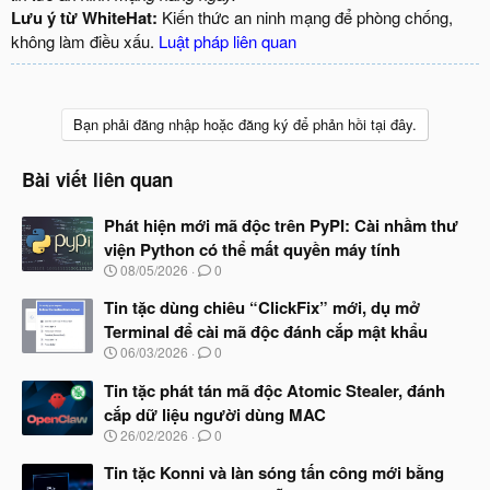
Lưu ý từ WhiteHat:
Kiến thức an ninh mạng để phòng chống,
không làm điều xấu.
Luật pháp liên quan
Bạn phải đăng nhập hoặc đăng ký để phản hồi tại đây.
Bài viết liên quan
Phát hiện mới mã độc trên PyPI: Cài nhầm thư
viện Python có thể mất quyền máy tính
N
08/05/2026
0
g
à
Tin tặc dùng chiêu “ClickFix” mới, dụ mở
y
Terminal để cài mã độc đánh cắp mật khẩu
b
N
06/03/2026
0
ắ
g
t
à
Tin tặc phát tán mã độc Atomic Stealer, đánh
đ
y
ầ
cắp dữ liệu người dùng MAC
b
u
N
26/02/2026
0
ắ
g
t
à
Tin tặc Konni và làn sóng tấn công mới bằng
đ
y