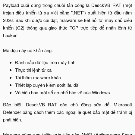
Payload cuối cùng trong chuỗi tấn công là DesckVB RAT (một
trojan điều khiển từ xa viết bằng ".NET") xuất hiện từ đầu năm
2026. Sau khi được cài đặt, malware sẽ kết nối tới máy chủ điều
khiển (C2) thông qua giao thức TCP trực tiếp để nhận lệnh từ
hacker.
Mã độc này có khả năng:​
Đánh cắp dữ liệu trên máy tính​
Thực thi lệnh từ xa​
Tải thêm malware khác​
Thiết lập quyền kiểm soát lâu dài​
Vô hiệu hóa một số cơ chế bảo vệ của Windows​
Đặc biệt, DesckVB RAT còn chủ động sửa đổi Microsoft
Defender bằng cách thêm các ngoại lệ quét bảo mật để tránh bị
phát hiện.
Malware cũng can thiệp trực tiếp vào AMSI (Antimalware Scan