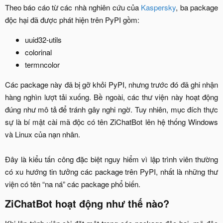
Theo báo cáo từ các nhà nghiên cứu của
Kaspersky
, ba package
độc hại đã được phát hiện trên PyPI gồm:​
uuid32-utils​
colorinal​
termncolor​
Các package này đã bị gỡ khỏi PyPI, nhưng trước đó đã ghi nhận
hàng nghìn lượt tải xuống. Bề ngoài, các thư viện này hoạt động
đúng như mô tả để tránh gây nghi ngờ. Tuy nhiên, mục đích thực
sự là bí mật cài mã độc có tên ZiChatBot lên hệ thống Windows
và Linux của nạn nhân.
Đây là kiểu tấn công đặc biệt nguy hiểm vì lập trình viên thường
có xu hướng tin tưởng các package trên PyPI, nhất là những thư
viện có tên “na ná” các package phổ biến.​
ZiChatBot hoạt động như thế nào?​