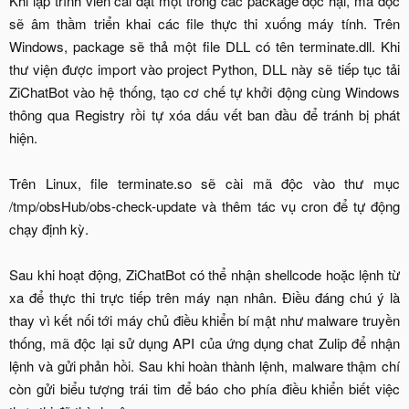
Khi lập trình viên cài đặt một trong các package độc hại, mã độc
sẽ âm thầm triển khai các file thực thi xuống máy tính. Trên
Windows, package sẽ thả một file DLL có tên terminate.dll. Khi
thư viện được import vào project Python, DLL này sẽ tiếp tục tải
ZiChatBot vào hệ thống, tạo cơ chế tự khởi động cùng Windows
thông qua Registry rồi tự xóa dấu vết ban đầu để tránh bị phát
hiện.
Trên Linux, file terminate.so sẽ cài mã độc vào thư mục
/tmp/obsHub/obs-check-update và thêm tác vụ cron để tự động
chạy định kỳ.
Sau khi hoạt động, ZiChatBot có thể nhận shellcode hoặc lệnh từ
xa để thực thi trực tiếp trên máy nạn nhân. Điều đáng chú ý là
thay vì kết nối tới máy chủ điều khiển bí mật như malware truyền
thống, mã độc lại sử dụng API của ứng dụng chat Zulip để nhận
lệnh và gửi phản hồi. Sau khi hoàn thành lệnh, malware thậm chí
còn gửi biểu tượng trái tim để báo cho phía điều khiển biết việc