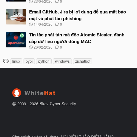
N
23/04/2026
0
ắ
g
t
à
Email GitHub, Jira bị lợi dụng để qua mặt bảo
đ
y
ầ
mật và phát tán phishing
b
u
N
14/04/2026
0
ắ
g
t
à
Tin tặc phát tán mã độc Atomic Stealer, đánh
đ
y
ầ
cắp dữ liệu người dùng MAC
b
u
N
26/02/2026
0
ắ
g
t
à
đ
T
linux
pypi
python
windows
zichatbot
y
ầ
h
b
u
ắ
ẻ
t
đ
ầ
u
@ 2009 -
2026
Bkav Cyber Security
Chịu trách nhiệm nội dung: NGUYỄN THẢO DIỄM HẰNG