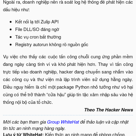
Ngoài ra, doanh nghiệp nên rà soát log hệ thống để phát hiện các
dấu hiệu như:​
Kết nối lạ tới Zulip API​
File DLL/SO đáng ngờ​
Tác vụ cron bất thường​
Registry autorun không rõ nguồn gốc​
Vụ việc cho thấy các cuộc tấn công chuỗi cung ứng phần mềm
đang ngày càng tinh vi và khó phát hiện hơn. Thay vì tấn công
trực tiếp vào doanh nghiệp, hacker đang chuyển sang nhắm vào
các công cụ và thư viện mà lập trình viên sử dụng hằng ngày.
Điều nguy hiểm là chỉ một package Python nhỏ tưởng như vô hại
cũng có thể trở thành “cửa hậu” giúp tin tặc xâm nhập sâu vào hệ
thống nội bộ của tổ chức.​
Theo The Hacker News
Mời các bạn tham gia
Group WhiteHat
để thảo luận và cập nhật
tin tức an ninh mạng hàng ngày.
Lưu ý từ WhiteHat:
Kiến thức an ninh mạng để phòng chống,