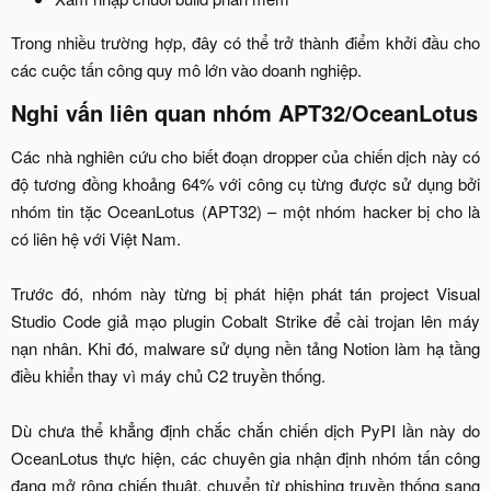
Trong nhiều trường hợp, đây có thể trở thành điểm khởi đầu cho
các cuộc tấn công quy mô lớn vào doanh nghiệp.​
Nghi vấn liên quan nhóm APT32/OceanLotus​
Các nhà nghiên cứu cho biết đoạn dropper của chiến dịch này có
độ tương đồng khoảng 64% với công cụ từng được sử dụng bởi
nhóm tin tặc OceanLotus (APT32) – một nhóm hacker bị cho là
có liên hệ với Việt Nam.
Trước đó, nhóm này từng bị phát hiện phát tán project Visual
Studio Code giả mạo plugin Cobalt Strike để cài trojan lên máy
nạn nhân. Khi đó, malware sử dụng nền tảng Notion làm hạ tầng
điều khiển thay vì máy chủ C2 truyền thống.
Dù chưa thể khẳng định chắc chắn chiến dịch PyPI lần này do
OceanLotus thực hiện, các chuyên gia nhận định nhóm tấn công
đang mở rộng chiến thuật, chuyển từ phishing truyền thống sang