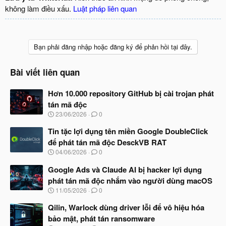
không làm điều xấu.
Luật pháp liên quan
Bạn phải đăng nhập hoặc đăng ký để phản hồi tại đây.
Bài viết liên quan
Hơn 10.000 repository GitHub bị cài trojan phát
tán mã độc
N
23/06/2026
0
g
à
Tin tặc lợi dụng tên miền Google DoubleClick
y
để phát tán mã độc DesckVB RAT
b
N
04/06/2026
0
ắ
g
t
à
Google Ads và Claude AI bị hacker lợi dụng
đ
y
ầ
phát tán mã độc nhắm vào người dùng macOS
b
u
N
11/05/2026
0
ắ
g
t
à
Qilin, Warlock dùng driver lỗi để vô hiệu hóa
đ
y
ầ
bảo mật, phát tán ransomware
b
u