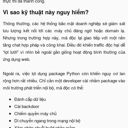
thực thi đã thành công.​
Vì sao kỹ thuật này nguy hiểm?​
Thông thường, các hệ thống bảo mật doanh nghiệp sẽ giám sát
lưu lượng kết nối tới các máy chủ đáng ngờ hoặc domain lạ.
Nhưng trong trường hợp này, mã độc lại giao tiếp với một nền
tảng chat hợp pháp và công khai. Điều đó khiến traffic độc hại dễ
“lọt lưới” vì nhìn bề ngoài gần giống hoạt động bình thường của
ứng dụng web.
Ngoài ra, việc lợi dụng package Python còn khiến nguy cơ lan
rộng hơn rất nhiều. Chỉ cần một developer cài nhầm package vào
môi trường phát triển nội bộ, mã độc có thể:​
Đánh cắp dữ liệu​
Cài backdoor​
Chiếm quyền máy chủ​
Di chuyển ngang trong mạng nội bộ​
Xâm nhập chuỗi build phần mềm​