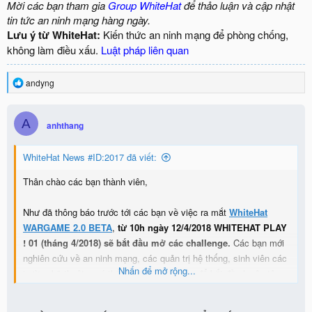
Mời các bạn tham gia
Group WhiteHat
để thảo luận và cập nhật
tin tức an ninh mạng hàng ngày.
Lưu ý từ WhiteHat:
Kiến thức an ninh mạng để phòng chống,
không làm điều xấu.
Luật pháp liên quan
R
andyng
e
a
c
A
anhthang
t
i
o
WhiteHat News #ID:2017 đã viết:
n
s
Thân chào các bạn thành viên,
:
Như đã thông báo trước tới các bạn về việc ra mắt
WhiteHat
WARGAME 2.0 BETA
,
từ 10h ngày 12/4/2018 WHITEHAT PLAY
! 01 (tháng 4/2018)
sẽ bắt đầu mở các challenge.
Các bạn mới
nghiên cứu về an ninh mạng, các quản trị hệ thống, sinh viên các
Nhấn để mở rộng...
trường kỹ thuật... có thể đăng nhập
tại đây
để bắt đầu luyện tập.
View attachment 3348