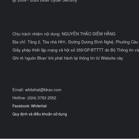
BQT rất mong nhận được sự đóng góp, chia sẻ của các bạn để
hoạt động của diễn đàn ngày càng hoàn thiện.
Mọi ý kiến đóng góp xin mời các bạn trao đổi tại topic này.
Chịu trách nhiệm nội dung: NGUYỄN THẢO DIỄM HẰNG
Trân trọng,
Địa chỉ: Tầng 2, Tòa nhà HH1, Đường Dương Đình Nghệ, Phường Cầu 
Giấy phép thiết lập mạng xã hội số 355/GP-BTTTT do Bộ Thông tin và
BQT WhiteHat Forum
Ghi rõ 'nguồn Bkav' khi phát hành lại thông tin từ Website này
Email:
whitehat@bkav.com
Hotline: (024) 3763 2552
Facebook: WhiteHat
Quy định và điều khoản sử dụng