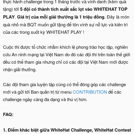
thực hành challenge trong 1 tháng trước và vinh danh (kèm quà
tặng) tới
5 đội có thành tích xuất sắc lọt vào WHITEHAT TOP
PLAY
.
Giá trị của mỗi giải thưởng là 1 triệu đồng
. Đây là món
quà nhỏ mà BQT muốn gửi tặng để tôn vinh sự nỗ lực và kiên trì
của các trong suốt kỳ WHITEHAT PLAY !
Cuộc thi được tổ chức nhằm khích lệ phong trào học tập, nghiên
cứu An ninh mạng tại Việt Nam do đó các đội thi trên toàn thế giới
đều có thể tham gia nhưng chỉ có các đội tại Việt Nam mới được
nhận giải thưởng.
Các đội tham gia luyện tập cũng có thể đóng góp các challenge
mới và gửi tới Ban quản trị từ menu
CONTRIBUTION
để các
challenge ngày càng đa dạng và thú vị hơn.
FAQ:
1. Điểm khác biệt giữa WhiteHat Challenge, WhiteHat Contest