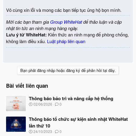
Vô cùng xin lỗi và mong các bạn tiếp tục ủng hộ bọn mình.
Các challenge mới sẽ được định kỳ bổ sung hàng tháng. Trước khi
update challenge mới, BQT WhiteHat.vn sẽ tổng kết tình hình
Mời các bạn tham gia
Group WhiteHat
để thảo luận và cập
thực hành challenge trong 1 tháng trước và vinh danh (kèm quà
nhật tin tức an ninh mạng hàng ngày.
tặng) tới
5 đội có thành tích xuất sắc lọt vào WHITEHAT TOP
Lưu ý từ WhiteHat:
Kiến thức an ninh mạng để phòng chống,
PLAY
.
Giá trị của mỗi giải thưởng là 1 triệu đồng
. Đây là món
không làm điều xấu.
Luật pháp liên quan
quà nhỏ mà BQT muốn gửi tặng để tôn vinh sự nỗ lực và kiên trì
của các trong suốt kỳ WHITEHAT PLAY !
Các đội tham gia luyện tập cũng có thể đóng góp các challenge
mới và gửi tới Ban quản trị từ menu
CONTRIBUTION
để các
Bạn phải đăng nhập hoặc đăng ký để phản hồi tại đây.
challenge ngày càng đa dạng và thú vị hơn.
Bài viết liên quan
FAQ:
Thông báo bảo trì và nâng cấp hệ thống
1. Điểm khác biệt giữa WhiteHat Challenge, WhiteHat Contest
N
02/06/2026
0
g
và WhiteHat Play ! ?
à
Challenge, Contest hay Grand Prix là các cuộc thi kéo dài chỉ
Thông báo tổ chức sự kiện sinh nhật WhiteHat
y
trong 24h giữa các đội chơi CTF đã có kinh nghiệm, WhiteHat
b
lần thứ 10
ắ
Play! là dành cho người mới và là môi trường tập luyện nên sẽ
N
24/10/2023
0
t
g