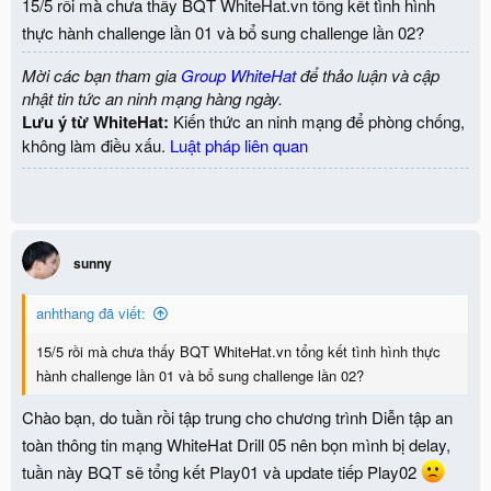
15/5 rồi mà chưa thấy BQT WhiteHat.vn tổng kết tình hình
Sau khi chọn menu
PLAY !,
các bạn có thể chọn 6 lĩnh vực dưới
thực hành challenge lần 01 và bổ sung challenge lần 02?
đây để thực hành:
Mời các bạn tham gia
Group WhiteHat
để thảo luận và cập
Misc
nhật tin tức an ninh mạng hàng ngày.
Web Security
Lưu ý từ WhiteHat:
Kiến thức an ninh mạng để phòng chống,
Forensics
không làm điều xấu.
Luật pháp liên quan
Cryptography
Pwnable
Reverse Engineering
Đợt thực hành trong tháng 4 này sẽ có
50 challenge
, trong đó có
40 challenge cũ từ các cuộc thi trước đây của WhiteHat và 10
sunny
challenge mới từ
tác giả
Bteam và đóng góp từ cộng đồng an
ninh mạng là 2 đội ReUTD và Rain Misc
. Thông tin chi tiết về
anhthang đã viết:
các challenge như sau:
15/5 rồi mà chưa thấy BQT WhiteHat.vn tổng kết tình hình thực
Misc: 4
hành challenge lần 01 và bổ sung challenge lần 02?
Web Security: 7
Chào bạn, do tuần rồi tập trung cho chương trình Diễn tập an
Forensics: 9
Cryptography: 16
toàn thông tin mạng WhiteHat Drill 05 nên bọn mình bị delay,
Pwnable: 8
tuần này BQT sẽ tổng kết Play01 và update tiếp Play02
Reverse Engineering: 6