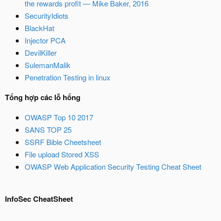
the rewards profit — Mike Baker, 2016
SecurityIdiots
BlackHat
Injector PCA
DevilKiller
SulemanMalik
Penetration Testing in linux
Tổng hợp các lỗ hổng
OWASP Top 10 2017
SANS TOP 25
SSRF Bible Cheetsheet
File upload Stored XSS
OWASP Web Application Security Testing Cheat Sheet
InfoSec CheatSheet