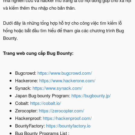
nhà nghiên cứu và hacker mũ trắng là cơ hội đóng góp cho xã hội
và kiếm thêm thu nhập cho bản thân.
Dưới đây là những tổng hợp hỗ trợ cho công việc tìm kiếm lỗ
hổng hoặc bắt đầu tìm hiểu để tham gia các chương trình Bug
Bounty.
Trang web cung cấp Bug Bounty:
Bugcrowd:
https://www.bugcrowd.com/
Hackerone:
https://www.hackerone.com/
Synack:
https://www.synack.com/
Japan Bug bounty Program:
https://bugbounty.jp/
Cobalt:
https://cobalt.io/
Zerocopter:
https://zerocopter.com/
Hackenproof:
https://hackenproof.com/
BountyFactory:
https://bountyfactory.io
Bug Bounty Programs List :