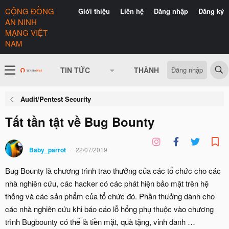
CỘNG ĐỒNG
Giới thiệu
Liên hệ
Đăng nhập
Đăng ký
AN NINH
MẠNG VIỆT
NAM
Đăng nhập
TIN TỨC
THÀNH VIÊN
CÓ GÌ 
Audit/Pentest Security
Tất tần tật về Bug Bounty
Baby_parrot
22/07/2019
Bug Bounty là chương trình trao thưởng của các tổ chức cho các
nhà nghiên cứu, các hacker có các phát hiện bảo mật trên hệ
thống và các sản phẩm của tổ chức đó. Phần thưởng dành cho
các nhà nghiên cứu khi báo cáo lỗ hổng phụ thuộc vào chương
trình Bugbounty có thể là tiền mặt, quà tặng, vinh danh …