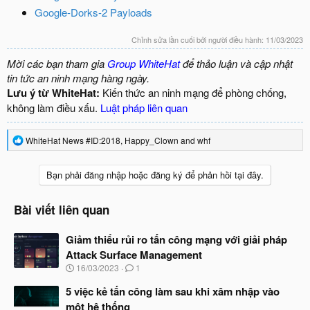
Google-Dorks-2 Payloads
Chỉnh sửa lần cuối bởi người điều hành:
11/03/2023
Mời các bạn tham gia
Group WhiteHat
để thảo luận và cập nhật
tin tức an ninh mạng hàng ngày.
Lưu ý từ WhiteHat:
Kiến thức an ninh mạng để phòng chống,
không làm điều xấu.
Luật pháp liên quan
R
WhiteHat News #ID:2018
,
Happy_Clown
and
whf
e
a
c
Bạn phải đăng nhập hoặc đăng ký để phản hồi tại đây.
t
i
o
Bài viết liên quan
n
s
Giảm thiểu rủi ro tấn công mạng với giải pháp
:
Attack Surface Management
N
16/03/2023
1
g
à
5 việc kẻ tấn công làm sau khi xâm nhập vào
y
một hệ thống