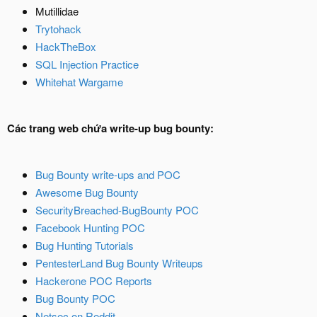
Mutillidae
Trytohack
HackTheBox
SQL Injection Practice
Whitehat Wargame
Các trang web chứa write-up bug bounty:
Bug Bounty write-ups and POC
Awesome Bug Bounty
SecurityBreached-BugBounty POC
Facebook Hunting POC
Bug Hunting Tutorials
PentesterLand Bug Bounty Writeups
Hackerone POC Reports
Bug Bounty POC
Netsec on Reddit