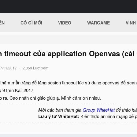
ÊN
CÓ GÌ MỚI
VIDEO
WARGAME
VINH
 timeout của application Openvas (cài 
7/11/2017
2.059 Lượt xem
thăm mần răng để tăng sesion timeout lúc sử dụng openvas để scan 
9 trên Kali 2017.
o ra. Cao nhân chỉ giáo giúp ạ. Mình cảm ơn nhiều.
Mời các bạn tham gia
Group WhiteHat
để thảo lu
Lưu ý từ WhiteHat:
Kiến thức an ninh mạng để 