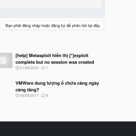
Bạn phải đăng nhập hoặc đăng ký để phản hồi tại đây.
[help] Metasploit hiển thị [*]exploit
complete but no session was created
N
01/06/2020
1
g
à
y
VMWare dung lượng ổ chứa càng ngày
b
càng tăng?
ắ
N
06/08/2017
6
t
g
đ
à
ầ
y
u
b
ắ
t
đ
ầ