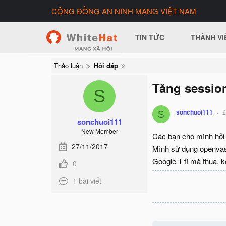
CỘNG ĐỒNG AN NINH MẠNG VIỆT NAM
TIN TỨC
THÀNH VI
Thảo luận
Hỏi đáp
Tăng session
S
sonchuoi111
2
S
sonchuoi111
New Member
Các bạn cho mình hỏi 
27/11/2017
Mình sử dụng openvas 
Google 1 tí mà thua, k
0
1 bài viết