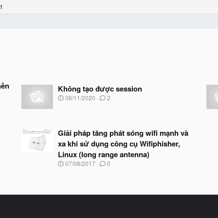
f
nền
Không tạo được session
N
06/11/2020
2
g
à
y
b
Giải pháp tăng phát sóng wifi mạnh và
ắ
xa khi sử dụng công cụ Wifiphisher,
t
đ
Linux (long range antenna)
ầ
N
07/08/2017
0
u
g
à
y
b
ắ
t
đ