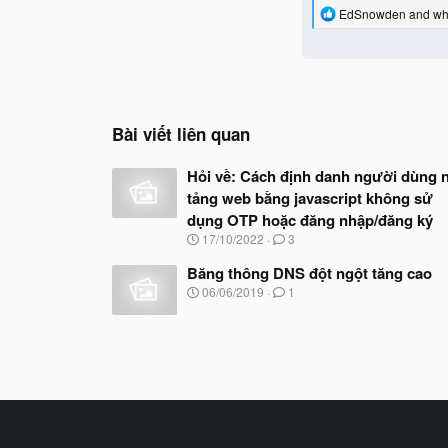
R
EdSnowden
and
wh
e
a
c
t
i
o
n
Bài viết liên quan
s
:
Hỏi về: Cách định danh người dùng 
tảng web bằng javascript không sử
dụng OTP hoặc đăng nhập/đăng ký
N
17/10/2022
3
g
à
Băng thông DNS đột ngột tăng cao
y
N
06/06/2019
1
b
g
ắ
à
t
y
đ
b
ầ
ắ
u
t
đ
ầ
u