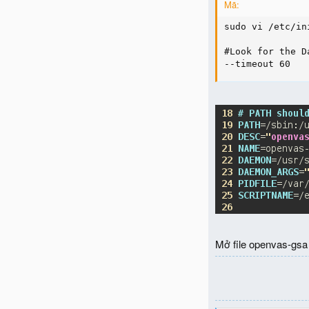
Mã:
sudo vi /etc/in
#Look for the D
--timeout 60
Mở file openvas-gsa s