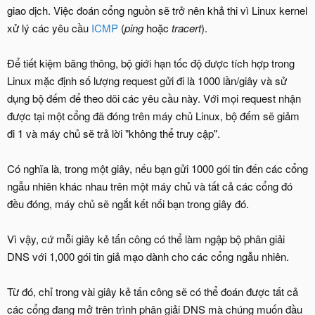
giao dịch. Việc đoán cổng nguồn sẽ trở nên khả thi vì Linux kernel
xử lý các yêu cầu
ICMP
(
ping
hoặc
tracert
).
Để tiết kiệm băng thông, bộ giới hạn tốc độ được tích hợp trong
Linux mặc định số lượng request gửi đi là 1000 lần/giây và sử
dụng bộ đếm để theo dõi các yêu cầu này. Với mọi request nhận
được tại một cổng đã đóng trên máy chủ Linux, bộ đếm sẽ giảm
đi 1 và máy chủ sẽ trả lời "không thể truy cập".
Có nghĩa là, trong một giây, nếu bạn gửi 1000 gói tin đến các cổng
ngẫu nhiên khác nhau trên một máy chủ và tất cả các cổng đó
đều đóng, máy chủ sẽ ngắt kết nối bạn trong giây đó.
Vì vậy, cứ mỗi giây kẻ tấn công có thể làm ngập bộ phân giải
DNS với 1,000 gói tin giả mạo dành cho các cổng ngẫu nhiên.
Từ đó, chỉ trong vài giây kẻ tấn công sẽ có thể đoán được tất cả
các cổng đang mở trên trình phân giải DNS mà chúng muốn đầu