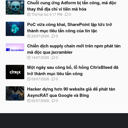
à
Chuỗi cung ứng Adform bị tấn công, mã độc
y
thay thế địa chỉ ví tiền mã hóa
b
N
Thứ hai lúc 4:17 PM
0
ắ
g
t
à
PoC vừa công khai, SharePoint lập tức trở
đ
y
ầ
thành mục tiêu tấn công của tin tặc
b
u
N
23/07/2026
0
ắ
g
t
à
Chiến dịch supply chain mới trên npm phát tán
đ
y
ầ
mã độc qua jscrambler
b
u
N
14/07/2026
0
ắ
g
t
à
Một ngày sau công bố, lỗ hổng CitrixBleed đã
đ
y
ầ
trở thành mục tiêu tấn công
b
u
N
03/07/2026
0
ắ
g
t
à
Hacker dựng hơn 90 website giả để phát tán
đ
y
ầ
AsyncRAT qua Google và Bing
b
u
N
02/07/2026
0
ắ
g
t
à
đ
y
ầ
b
u
ắ
t