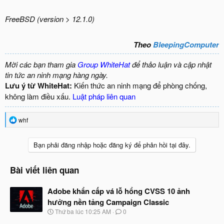
FreeBSD (version > 12.1.0)
Theo
BleepingComputer
Mời các bạn tham gia
Group WhiteHat
để thảo luận và cập nhật
tin tức an ninh mạng hàng ngày.
Lưu ý từ WhiteHat:
Kiến thức an ninh mạng để phòng chống,
không làm điều xấu.
Luật pháp liên quan
R
whf
e
a
c
Bạn phải đăng nhập hoặc đăng ký để phản hồi tại đây.
t
i
o
Bài viết liên quan
n
s
Adobe khẩn cấp vá lỗ hổng CVSS 10 ảnh
:
hưởng nền tảng Campaign Classic
N
Thứ ba lúc 10:25 AM
0
g