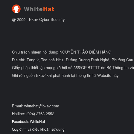
đ
ầ
u
@ 2009 -
Bkav Cyber Security
Chịu trách nhiệm nội dung: NGUYỄN THẢO DIỄM HẰNG
Địa chỉ: Tầng 2, Tòa nhà HH1, Đường Dương Đình Nghệ, Phường Cầu 
Giấy phép thiết lập mạng xã hội số 355/GP-BTTTT do Bộ Thông tin và
Ghi rõ 'nguồn Bkav' khi phát hành lại thông tin từ Website này
Email:
whitehat@bkav.com
Hotline: (024) 3763 2552
Facebook: WhiteHat
Quy định và điều khoản sử dụng