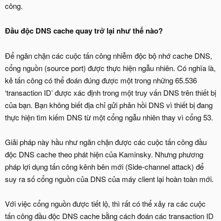
công.
Đầu độc DNS cache quay trở lại như thế nào?
Để ngăn chặn các cuộc tấn công nhiễm độc bộ nhớ cache DNS,
cổng nguồn (source port) được thực hiện ngẫu nhiên. Có nghĩa là,
kẻ tấn công có thể đoán đúng được một trong những 65.536
‘transaction ID’ được xác định trong một truy vấn DNS trên thiết bị
của bạn. Bạn không biết địa chỉ gửi phản hồi DNS vì thiết bị đang
thực hiện tìm kiếm DNS từ một cổng ngẫu nhiên thay vì cổng 53.
Giải pháp này hầu như ngăn chặn được các cuộc tấn công đầu
độc DNS cache theo phát hiện của Kaminsky. Nhưng phương
pháp lợi dụng tấn công kênh bên mới (Side-channel attack) để
suy ra số cổng nguồn của DNS của máy client lại hoàn toàn mới.
Với việc cổng nguồn được tiết lộ, thì rất có thể xảy ra các cuộc
tấn công đầu độc DNS cache bằng cách đoán các transaction ID