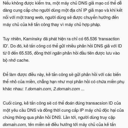
Nếu không được kiểm tra, một máy chủ DNS giả mạo có thể dễ
dàng cung cấp cho người dùng một địa chỉ IP giả mạo và khi kết
nối với một trang web, người dùng sẽ được chuyển hướng đến
máy chủ của kẻ tấn công thay vì máy chủ hợp pháp.
Tuy nhiên, Kaminsky đã phát hiện ra chỉ có 65.536 ‘transaction
ID'. Do đó, kẻ tấn công có thể gửi nhiều phản hồi DNS giả với ID
từ 0 đến 65.535, đồng thời
ngăn
phản hồi đầu tiên được lưu vào
bộ nhớ cache.
Để làm được điều này, kẻ tấn công sẽ gửi phản hồi với các biến
thể nhỏ của miền, chẳng hạn như mọi phản hồi có chứa miền phụ
khác nhau:
1.domain.com, 2.domain.com ...
Cuối cùng, kẻ tấn công sẽ có thể đoán đúng transacsion ID của
một yêu cầu DNS và đồng thời cung cấp IP máy chủ độc hại của
chúng thông qua phản hồi DNS. Lần tới, người dùng truy cập
domain.com,
tên miền sẽ điều hướng tới máy chủ của kẻ tấn