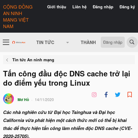
CỘNG ĐỒNG
Giới thiệu
Liên hệ
Đăng nhập
Đăng ký
AN NINH
MẠNG VIỆT
NAM
Đăng nhập
TIN TỨC
THÀNH VIÊN
CÓ GÌ 
Tin tức An ninh mạng
Tấn công đầu độc DNS cache trở lại
do điểm yếu trong Linux
Mơ Hồ
14/11/2020
Các nhà nghiên cứu từ Đại học Tsinghua và Đại học
California vừa phát hiện một cách thức mới có thể bị khai
thác để thực hiện tấn công làm nhiễm độc DNS cache (CVE-
2020-25705).