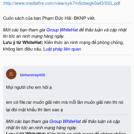
:
http://www.mediafire.com/view/syk7m6cbwgk0a43/SSL.pdf
Cuốn sách của bạn Phạm Đức Hải -BKNP viết.
Mời các bạn tham gia
Group WhiteHat
để thảo luận và cập nhật
tin tức an ninh mạng hàng ngày.
Lưu ý từ WhiteHat:
Kiến thức an ninh mạng để phòng chống,
không làm điều xấu.
Luật pháp liên quan
B
binhanmap456
Mọi người cho em hỏi ạ
em có file.rar muốn giải nén mà mỗi lần muốn giải nén thì nó
lại đòi mật khẩu thì làm sao ạ
Mời các bạn tham gia
Group WhiteHat
để thảo luận và cập
nhật tin tức an ninh mạng hàng ngày.
Lưu ý từ WhiteHat:
Kiến thức an ninh mạng để phòng chống,