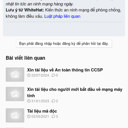
nhật tin tức an ninh mạng hàng ngày.
Lưu ý từ WhiteHat:
Kiến thức an ninh mạng để phòng chống,
không làm điều xấu.
Luật pháp liên quan
Bạn phải đăng nhập hoặc đăng ký để phản hồi tại đây.
Bài viết liên quan
Xin tài liệu về An toàn thông tin CCSP
N
22/07/2024
0
g
à
Xin tài liệu cho người mới bắt đầu về mạng máy
y
b
tính
ắ
N
31/01/2023
2
t
g
đ
à
Tài liệu mã độc
ầ
y
N
u
02/05/2021
3
b
g
ắ
à
t