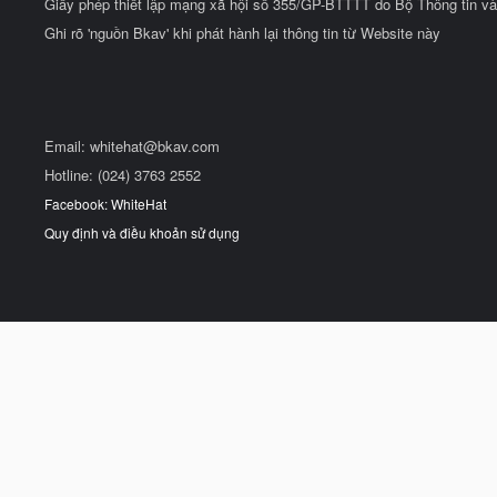
Giấy phép thiết lập mạng xã hội số 355/GP-BTTTT do Bộ Thông tin và
Ghi rõ 'nguồn Bkav' khi phát hành lại thông tin từ Website này
Email:
whitehat@bkav.com
Hotline: (024) 3763 2552
Facebook: WhiteHat
Quy định và điều khoản sử dụng