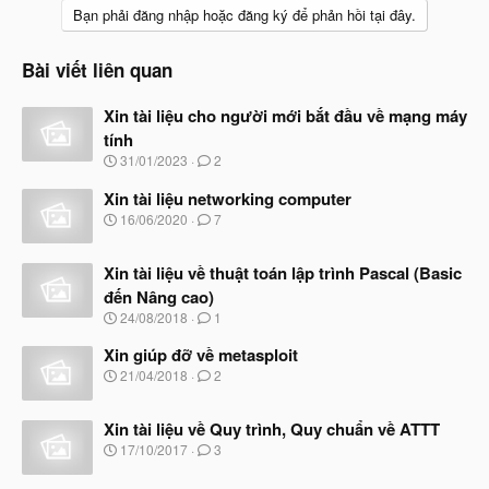
Bạn phải đăng nhập hoặc đăng ký để phản hồi tại đây.
Bài viết liên quan
Xin tài liệu cho người mới bắt đầu về mạng máy
tính
N
31/01/2023
2
g
à
Xin tài liệu networking computer
y
N
16/06/2020
7
b
g
ắ
à
t
Xin tài liệu về thuật toán lập trình Pascal (Basic
y
đ
b
đến Nâng cao)
ầ
ắ
N
u
24/08/2018
1
t
g
đ
à
Xin giúp đỡ về metasploit
ầ
y
N
u
21/04/2018
2
b
g
ắ
à
t
Xin tài liệu về Quy trình, Quy chuẩn về ATTT
y
đ
b
N
17/10/2017
3
ầ
ắ
g
u
t
à