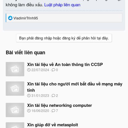
không làm điều xấu.
Luật pháp liên quan
R
VladimirTrinh95
e
a
c
t
Bạn phải đăng nhập hoặc đăng ký để phản hồi tại đây.
i
o
n
Bài viết liên quan
s
:
Xin tài liệu về An toàn thông tin CCSP
N
22/07/2024
0
g
à
Xin tài liệu cho người mới bắt đầu về mạng máy
y
b
tính
ắ
N
31/01/2023
2
t
g
đ
à
Xin tài liệu networking computer
ầ
y
N
u
16/06/2020
7
b
g
ắ
à
t
Xin giúp đỡ về metasploit
y
đ