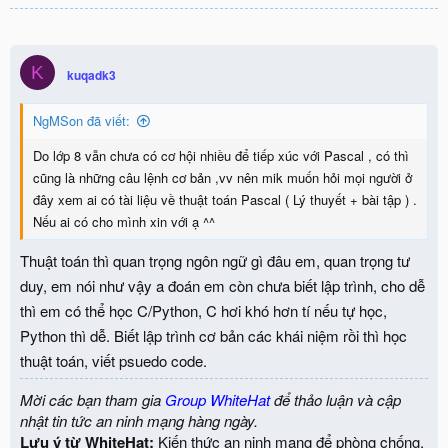
K
kuqadk3
NgMSon đã viết:
Do lớp 8 vẫn chưa có cơ hội nhiều để tiếp xúc với Pascal , có thì
cũng là những câu lệnh cơ bản ,vv nên mik muốn hỏi mọi người ở
đây xem ai có tài liệu về thuật toán Pascal ( Lý thuyết + bài tập ) .
Nếu ai có cho mình xin với ạ ^^
Thuật toán thì quan trọng ngôn ngữ gì đâu em, quan trọng tư
duy, em nói như vậy a đoán em còn chưa biết lập trình, cho dễ
thì em có thể học C/Python, C hơi khó hơn tí nếu tự học,
Python thì dễ. Biết lập trình cơ bản các khái niệm rồi thì học
thuật toán, viết psuedo code.
Mời các bạn tham gia
Group WhiteHat
để thảo luận và cập
nhật tin tức an ninh mạng hàng ngày.
Lưu ý từ WhiteHat:
Kiến thức an ninh mạng để phòng chống,