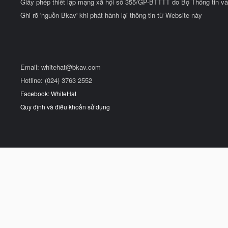
Giấy phép thiết lập mạng xã hội số 355/GP-BTTTT do Bộ Thông tin và
Ghi rõ 'nguồn Bkav' khi phát hành lại thông tin từ Website này
Email:
whitehat@bkav.com
Hotline: (024) 3763 2552
Facebook: WhiteHat
Quy định và điều khoản sử dụng