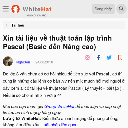
Đăng nhập
Tài liệu
Xin tài liệu về thuật toán lập trình
Pascal (Basic đến Nâng cao)
NgMSon
24/08/2018
Do lớp 8 vẫn chưa có cơ hội nhiều để tiếp xúc với Pascal , có thì
cũng là những câu lệnh cơ bản ,vv nên mik muốn hỏi mọi người ở
đây xem ai có tài liệu về thuật toán Pascal ( Lý thuyết + bài tập ) .
Nếu ai có cho mình xin với ạ ^^
Mời các bạn tham gia
Group WhiteHat
để thảo luận và cập nhật
tin tức an ninh mạng hàng ngày.
Lưu ý từ WhiteHat:
Kiến thức an ninh mạng để phòng chống,
không làm điều xấu.
Luật pháp liên quan