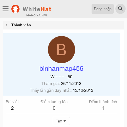
Đăng nhập
Thành viên
B
binhanmap456
W-------
·
50
Tham gia
26/11/2013
Thấy lần gần đây nhất
13/12/2013
Bài viết
Điểm tương tác
Điểm thành tích
2
0
1
Tìm