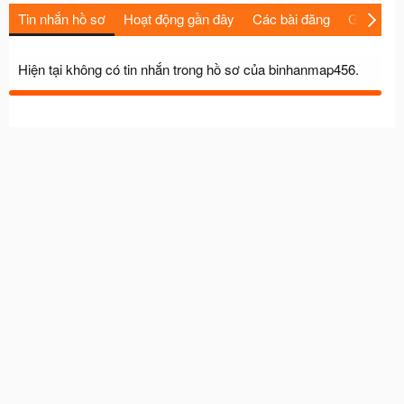
Tin nhắn hồ sơ
Hoạt động gần đây
Các bài đăng
Giới thiệu
Hiện tại không có tin nhắn trong hồ sơ của binhanmap456.