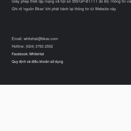
Giấy phép thiết lập mạng xã hội số 355/GP-BTTTT do Bộ Thông tin và
Ghi rõ 'nguồn Bkav' khi phát hành lại thông tin từ Website này
Email:
whitehat@bkav.com
Hotline: (024) 3763 2552
Facebook: WhiteHat
Quy định và điều khoản sử dụng