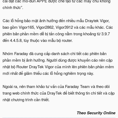
cài đặt các mô-đun APPE được chế tạo từ các máy chủ không
chính thức”.
Các lỗ hổng bảo mật ảnh hưởng đến nhiều mẫu Draytek Vigor,
bao gồm Vigor165, Vigor2862, Vigor3912 và các mẫu khác. Các
phiên bản phần mềm dễ bị tấn công nằm trong khoảng từ 3.9.7
đến 4.4.5.8, tùy thuộc vào mẫu bộ router.
Nhóm Faraday đã cung cấp danh sách chi tiết các phiên bản
phần mềm bị ảnh hưởng. Người dùng được khuyến cáo nên cập
nhật bộ Router DrayTek Vigor của mình lên phiên bản phần mềm
mới nhất để giảm thiểu các lỗ hổng nghiêm trọng này.
Ngoài ra, nên tham khảo tư vấn của Faraday Team và theo dõi
trang web chính thức của DrayTek để biết thông tin chi tiết và cập
nhật chương trình cần thiết.
Theo Security Online