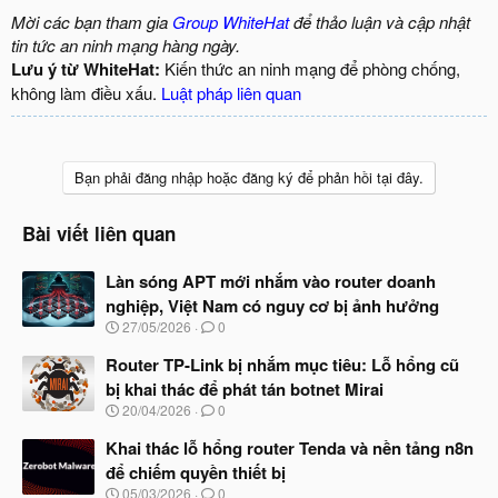
Mời các bạn tham gia
Group WhiteHat
để thảo luận và cập nhật
tin tức an ninh mạng hàng ngày.
Lưu ý từ WhiteHat:
Kiến thức an ninh mạng để phòng chống,
không làm điều xấu.
Luật pháp liên quan
Bạn phải đăng nhập hoặc đăng ký để phản hồi tại đây.
Bài viết liên quan
Làn sóng APT mới nhắm vào router doanh
nghiệp, Việt Nam có nguy cơ bị ảnh hưởng
N
27/05/2026
0
g
à
Router TP-Link bị nhắm mục tiêu: Lỗ hổng cũ
y
bị khai thác để phát tán botnet Mirai
b
N
20/04/2026
0
ắ
g
t
à
Khai thác lỗ hổng router Tenda và nền tảng n8n
đ
y
ầ
để chiếm quyền thiết bị
b
u
N
05/03/2026
0
ắ