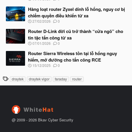
g
t
à
Hàng loạt router Zyxel dính lỗ hổng, nguy cơ bị
đ
y
ầ
chiếm quyền điều khiển từ xa
b
u
N
27/02/2026
0
ắ
g
t
à
Router D-Link đời cũ trở thành “cửa ngõ” cho
đ
y
ầ
tin tặc tấn công từ xa
b
u
N
07/01/2026
0
ắ
g
t
à
Router Sierra Wireless tồn tại lỗ hổng nguy
đ
y
ầ
hiểm, mở đường cho tấn công RCE
b
u
N
15/12/2025
0
ắ
g
t
à
đ
T
draytek
draytek vigor
faraday
router
y
ầ
h
b
u
ắ
ẻ
t
đ
ầ
u
@ 2009 -
2026
Bkav Cyber Security