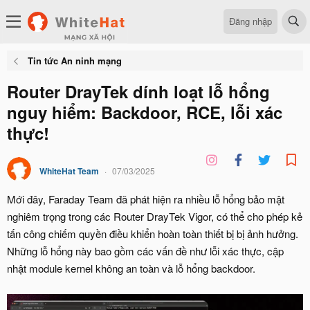
Đăng nhập
Tin tức An ninh mạng
Router DrayTek dính loạt lỗ hổng
nguy hiểm: Backdoor, RCE, lỗi xác
thực!
WhiteHat Team
07/03/2025
Mới đây, Faraday Team đã phát hiện ra nhiều lỗ hổng bảo mật
nghiêm trọng trong các Router DrayTek Vigor, có thể cho phép kẻ
tấn công chiếm quyền điều khiển hoàn toàn thiết bị bị ảnh hưởng.
Những lỗ hổng này bao gồm các vấn đề như lỗi xác thực, cập
nhật module kernel không an toàn và lỗ hổng backdoor.