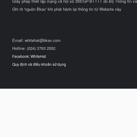
Giấy phép thiết lập mạng xã hội số 355/GP-BTTTT do Bộ Thông tin và
Ghi rõ 'nguồn Bkav' khi phát hành lại thông tin từ Website này
Email:
whitehat@bkav.com
Hotline: (024) 3763 2552
Facebook: WhiteHat
Quy định và điều khoản sử dụng