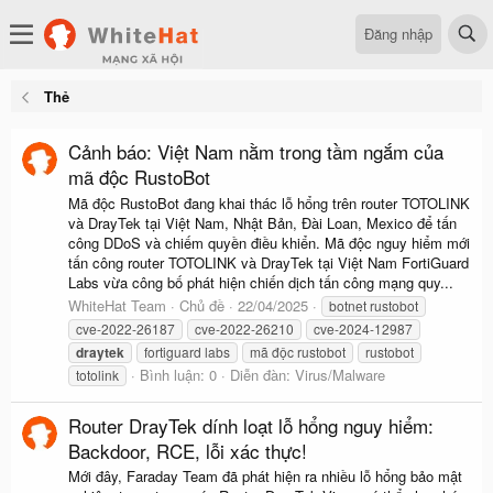
Đăng nhập
Thẻ
Cảnh báo: Việt Nam nằm trong tầm ngắm của
mã độc RustoBot
Mã độc RustoBot đang khai thác lỗ hổng trên router TOTOLINK
và DrayTek tại Việt Nam, Nhật Bản, Đài Loan, Mexico để tấn
công DDoS và chiếm quyền điều khiển. Mã độc nguy hiểm mới
tấn công router TOTOLINK và DrayTek tại Việt Nam FortiGuard
Labs vừa công bố phát hiện chiến dịch tấn công mạng quy...
WhiteHat Team
Chủ đề
22/04/2025
botnet rustobot
cve-2022-26187
cve-2022-26210
cve-2024-12987
draytek
fortiguard labs
mã độc rustobot
rustobot
Bình luận: 0
Diễn đàn:
Virus/Malware
totolink
Router DrayTek dính loạt lỗ hổng nguy hiểm:
Backdoor, RCE, lỗi xác thực!
Mới đây, Faraday Team đã phát hiện ra nhiều lỗ hổng bảo mật