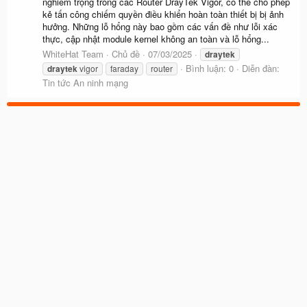
nghiêm trọng trong các Router DrayTek Vigor, có thể cho phép
kẻ tấn công chiếm quyền điều khiển hoàn toàn thiết bị bị ảnh
hưởng. Những lỗ hổng này bao gồm các vấn đề như lỗi xác
thực, cập nhật module kernel không an toàn và lỗ hổng...
WhiteHat Team
Chủ đề
07/03/2025
draytek
Bình luận: 0
Diễn đàn:
draytek
vigor
faraday
router
Tin tức An ninh mạng