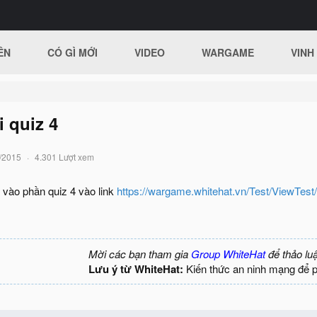
ÊN
CÓ GÌ MỚI
VIDEO
WARGAME
VINH
 quiz 4
/2015
4.301 Lượt xem
vào phần quiz 4 vào link
https://wargame.whitehat.vn/Test/ViewTest
Mời các bạn tham gia
Group WhiteHat
để thảo lu
Lưu ý từ WhiteHat:
Kiến thức an ninh mạng để 