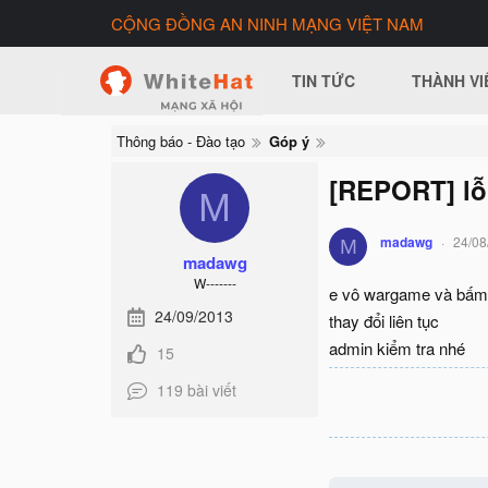
CỘNG ĐỒNG AN NINH MẠNG VIỆT NAM
TIN TỨC
THÀNH VI
Thông báo - Đào tạo
Góp ý
[REPORT] lỗi
M
madawg
24/08
M
madawg
W-------
e vô wargame và bấm 
24/09/2013
thay đổi liên tục
admin kiểm tra nhé
15
119 bài viết