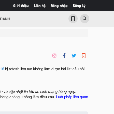
Giới thiệu
Liên hệ
Đăng nhập
Đăng ký
 DANH
/16
bị refesh liên tục không làm được bài list câu hỏi
ận và cập nhật tin tức an ninh mạng hàng ngày.
phòng chống, không làm điều xấu.
Luật pháp liên quan