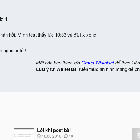
iz 4
ản hồi. Mình test thấy lúc 10:33 và đã fix xong.
c nghiệm tốt!
Mời các bạn tham gia
Group WhiteHat
để thảo luận
Lưu ý từ WhiteHat:
Kiến thức an ninh mạng để ph
Lỗi khi post bài
N
16/08/2016
10