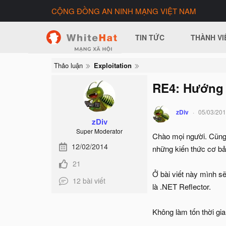
CỘNG ĐỒNG AN NINH MẠNG VIỆT NAM
TIN TỨC
THÀNH VI
Thảo luận
Exploitation
RE4: Hướng 
zDiv
05/03/20
zDiv
Super Moderator
Chào mọi người. Cũng k
12/02/2014
những kiến thức cơ b
21
Ở bài viết này mình s
12 bài viết
là .NET Reflector.
Không làm tốn thời gia