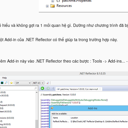
 hiểu và không gợi ra 1 mối quan hệ gì. Dường như chương trình đã b
t Add-in của .NET Reflector có thể giúp ta trong trường hợp này.
m Add-in này vào .NET Reflector theo các bược : Tools -> Add-ins... -> 