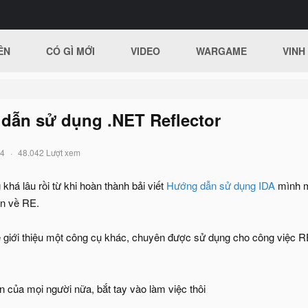
ÊN
CÓ GÌ MỚI
VIDEO
WARGAME
VINH
dẫn sử dụng .NET Reflector
14
48.042 Lượt xem
há lâu rồi từ khi hoàn thành bải viết
Hướng dẫn sử dụng IDA
mình mớ
ản về RE.
ẽ giới thiệu một công cụ khác, chuyên được sử dụng cho công việc RE
n của mọi người nữa, bắt tay vào làm việc thôi