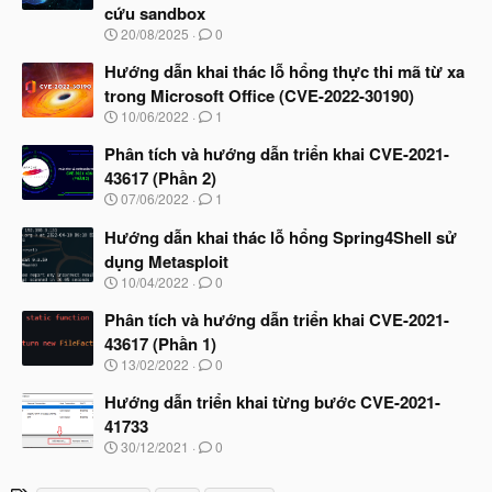
cứu sandbox
N
20/08/2025
0
g
à
Hướng dẫn khai thác lỗ hổng thực thi mã từ xa
y
trong Microsoft Office (CVE-2022-30190)
b
N
10/06/2022
1
ắ
g
t
à
Phân tích và hướng dẫn triển khai CVE-2021-
đ
y
ầ
43617 (Phần 2)
b
u
N
07/06/2022
1
ắ
g
t
à
Hướng dẫn khai thác lỗ hổng Spring4Shell sử
đ
y
ầ
dụng Metasploit
b
u
N
10/04/2022
0
ắ
g
t
à
Phân tích và hướng dẫn triển khai CVE-2021-
đ
y
ầ
43617 (Phần 1)
b
u
N
13/02/2022
0
ắ
g
t
à
Hướng dẫn triển khai từng bước CVE-2021-
đ
y
ầ
41733
b
u
N
30/12/2021
0
ắ
g
t
à
đ