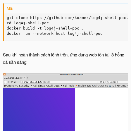
Mã:
git clone https://github.com/kozmer/log4j-shell-poc.gi
cd log4j-shell-poc

docker build -t log4j-shell-poc .

docker run --network host log4j-shell-poc
Sau khi hoàn thành cách lệnh trên, ứng dụng web tồn tại lỗ hổng
đã sẵn sàng: