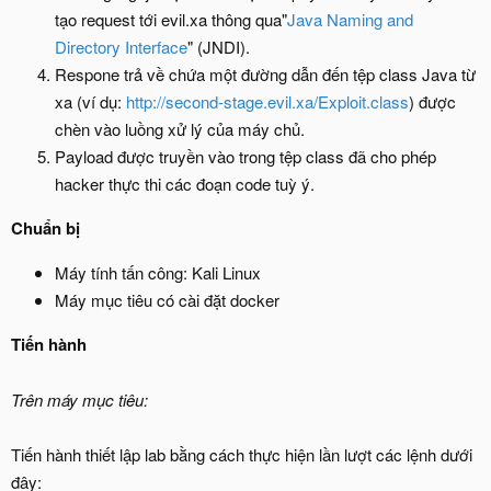
tạo request tới evil.xa thông qua"
Java Naming and
Directory Interface
" (JNDI).
Respone trả về chứa một đường dẫn đến tệp class Java từ
xa (ví dụ:
http://second-stage.evil.xa/Exploit.class
) được
chèn vào luồng xử lý của máy chủ.
Payload được truyền vào trong tệp class đã cho phép
hacker thực thi các đoạn code tuỳ ý.
Chuẩn bị
Máy tính tấn công: Kali Linux
Máy mục tiêu có cài đặt docker
Tiến hành
Trên máy mục tiêu:
Tiến hành thiết lập lab bằng cách thực hiện lần lượt các lệnh dưới
đây: