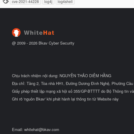
T
cve-2021-44228
log4j
log4shell
y
ầ
h
b
u
ắ
ẻ
t
đ
ầ
u
@ 2009 -
2026
Bkav Cyber Security
Chịu trách nhiệm nội dung: NGUYỄN THẢO DIỄM HẰNG
Địa chỉ: Tầng 2, Tòa nhà HH1, Đường Dương Đình Nghệ, Phường Cầu 
Giấy phép thiết lập mạng xã hội số 355/GP-BTTTT do Bộ Thông tin và
Ghi rõ 'nguồn Bkav' khi phát hành lại thông tin từ Website này
Email:
whitehat@bkav.com