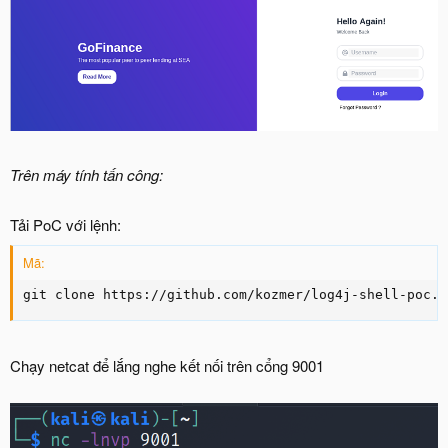
Trên máy tính tấn công:
Tải PoC với lệnh:
Mã:
git clone https://github.com/kozmer/log4j-shell-poc.g
Chạy netcat để lắng nghe kết nối trên cổng 9001