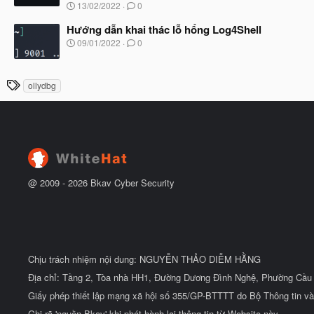
N
13/02/2022
0
ắ
g
t
à
Hướng dẫn khai thác lỗ hổng Log4Shell
đ
y
ầ
N
09/01/2022
0
b
u
g
ắ
à
t
y
T
đ
ollydbg
b
ầ
h
ắ
u
t
ẻ
đ
ầ
u
@ 2009 -
2026
Bkav Cyber Security
Chịu trách nhiệm nội dung: NGUYỄN THẢO DIỄM HẰNG
Địa chỉ: Tầng 2, Tòa nhà HH1, Đường Dương Đình Nghệ, Phường Cầu 
Giấy phép thiết lập mạng xã hội số 355/GP-BTTTT do Bộ Thông tin và
Ghi rõ 'nguồn Bkav' khi phát hành lại thông tin từ Website này