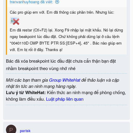
tranvanhuyhoang đã viết:
Các pro giúp em với. Em đã thông các phần trên. Nhưng lúc:
Em đã restar (Ctl+F2) lại. Xong F9 nhập lại mật khẩu. Nó lại dừng
ngay beakpoint lúc đầu đặt. Chứ không phải dừng lại ở câu lệnh
"0040110D CMP BYTE PTR SS:[ESP+4], 45" . Bác nào giúp em
với. Em bị rối ở đây. Thanks ạ!
Bác đã xóa breakpoint lúc đầu đặt chưa cẩn thận bạn đặt
nhầm breakpoint theo vùng nhớ nhé
Mời các bạn tham gia
Group WhiteHat
để thảo luận và cập
nhật tin tức an ninh mạng hàng ngày.
Lưu ý từ WhiteHat:
Kiến thức an ninh mạng để phòng chống,
không làm điều xấu.
Luật pháp liên quan
P
parisk