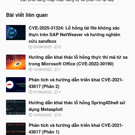
Bài viết liên quan
CVE-2025-31324: Lỗ hổng tải file không xác
thực trên SAP NetWeaver và hướng nghiên
cứu sandbox
N
20/08/2025
0
g
à
Hướng dẫn khai thác lỗ hổng thực thi mã từ xa
y
trong Microsoft Office (CVE-2022-30190)
b
N
10/06/2022
1
ắ
g
t
à
Phân tích và hướng dẫn triển khai CVE-2021-
đ
y
ầ
43617 (Phần 2)
b
u
N
07/06/2022
1
ắ
g
t
à
Hướng dẫn khai thác lỗ hổng Spring4Shell sử
đ
y
ầ
dụng Metasploit
b
u
N
10/04/2022
0
ắ
g
t
à
Phân tích và hướng dẫn triển khai CVE-2021-
đ
y
ầ
43617 (Phần 1)
b
u