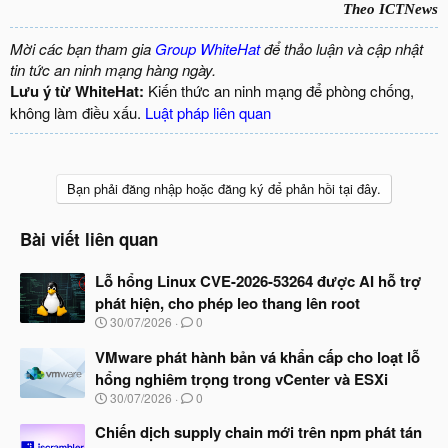
Theo ICTNews
Mời các bạn tham gia
Group WhiteHat
để thảo luận và cập nhật
tin tức an ninh mạng hàng ngày.
Lưu ý từ WhiteHat:
Kiến thức an ninh mạng để phòng chống,
không làm điều xấu.
Luật pháp liên quan
Bạn phải đăng nhập hoặc đăng ký để phản hồi tại đây.
Bài viết liên quan
Lỗ hổng Linux CVE-2026-53264 được AI hỗ trợ
phát hiện, cho phép leo thang lên root
N
30/07/2026
0
g
à
VMware phát hành bản vá khẩn cấp cho loạt lỗ
y
hổng nghiêm trọng trong vCenter và ESXi
b
N
30/07/2026
0
ắ
g
t
à
Chiến dịch supply chain mới trên npm phát tán
đ
y