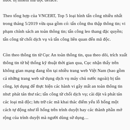
nước bị nhiễm mã độc deface.
Theo tổng hợp của VNCERT, Top 5 loại hình tấn công nhiều nhất
trong tháng 5/2019 vừa qua gồm có: tấn công thu thập thông tin; vi
phạm chính sách an toàn thông tin; tấn công leo thang đặc quyền;
tấn công từ chối dịch vụ và tấn công liên quan đến mã độc.
Còn theo thông tin từ Cục An toàn thông tin, qua theo dõi, trích xuất
thông tin từ hệ thống kỹ thuật thời gian qua, Cục nhận thấy trên
không gian mạng đang tồn tại nhiều trang web Việt Nam (bao gồm
cả những trang web sử dụng dịch vụ máy chủ nước ngoài) bị tấn
công, lợi dụng để thực hiện các hành vi gây mất an toàn thông tin
như: phát tán thư rác; tấn công từ chối dịch vụ; cài đặt và phát tán
các loại mã độc; lưu trữ các mã khai thác điểm yếu lỗ hổng một
cách tự động như lỗ hổng trên trình duyệt hay các thành phần mở
rộng của trình duyệt mà người dùng sử dụng…