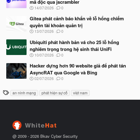
ầ
mã độc qua jscrambler
b
u
N
14/07/2026
0
ắ
g
t
à
Gitea phát cảnh báo khẩn về lỗ hổng chiếm
đ
y
ầ
quyền tài khoản quản trị
b
u
N
13/07/2026
0
ắ
g
t
à
Ubiquiti phát hành bản vá cho 25 lỗ hổng
đ
y
ầ
nghiêm trọng trong hệ sinh thái UniFi
b
u
N
10/07/2026
0
ắ
g
t
à
Hacker dựng hơn 90 website giả để phát tán
đ
y
ầ
AsyncRAT qua Google và Bing
b
u
N
02/07/2026
0
ắ
g
t
à
đ
T
an ninh mạng
phát hiện sự cố
việt nam
y
ầ
h
b
u
ắ
ẻ
t
đ
ầ
u
@ 2009 -
2026
Bkav Cyber Security