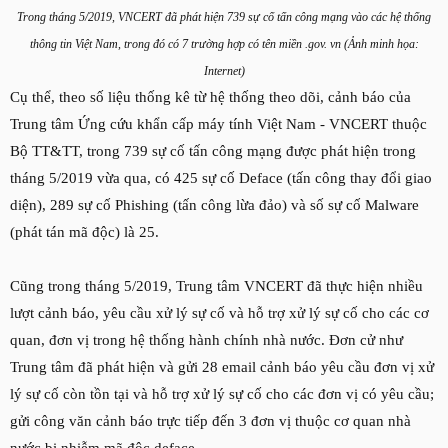
Trong tháng 5/2019, VNCERT đã phát hiện 739 sự cố tấn công mạng vào các hệ thống
thông tin Việt Nam, trong đó có 7 trường hợp có tên miền .gov. vn (Ảnh minh họa:
Internet)
Cụ thể, theo số liệu thống kê từ hệ thống theo dõi, cảnh báo của
Trung tâm Ứng cứu khẩn cấp máy tính Việt Nam - VNCERT thuộc
Bộ TT&TT, trong 739 sự cố tấn công mạng được phát hiện trong
tháng 5/2019 vừa qua, có 425 sự cố Deface (tấn công thay đổi giao
diện), 289 sự cố Phishing (tấn công lừa đảo) và số sự cố Malware
(phát tán mã độc) là 25.
Cũng trong tháng 5/2019, Trung tâm VNCERT đã thực hiện nhiều
lượt cảnh báo, yêu cầu xử lý sự cố và hỗ trợ xử lý sự cố cho các cơ
quan, đơn vị trong hệ thống hành chính nhà nước. Đơn cử như
Trung tâm đã phát hiện và gửi 28 email cảnh báo yêu cầu đơn vị xử
lý sự cố còn tồn tại và hỗ trợ xử lý sự cố cho các đơn vị có yêu cầu;
gửi công văn cảnh báo trực tiếp đến 3 đơn vị thuộc cơ quan nhà