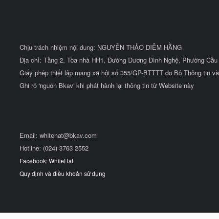
Chịu trách nhiệm nội dung: NGUYỄN THẢO DIỄM HẰNG
Địa chỉ: Tầng 2, Tòa nhà HH1, Đường Dương Đình Nghệ, Phường Cầu 
Giấy phép thiết lập mạng xã hội số 355/GP-BTTTT do Bộ Thông tin và
Ghi rõ 'nguồn Bkav' khi phát hành lại thông tin từ Website này
Email:
whitehat@bkav.com
Hotline: (024) 3763 2552
Facebook: WhiteHat
Quy định và điều khoản sử dụng