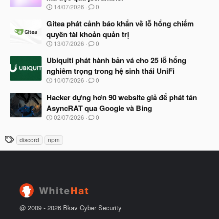
b
u
N
14/07/2026
0
ắ
g
t
à
Gitea phát cảnh báo khẩn về lỗ hổng chiếm
đ
y
ầ
quyền tài khoản quản trị
b
u
N
13/07/2026
0
ắ
g
t
à
Ubiquiti phát hành bản vá cho 25 lỗ hổng
đ
y
ầ
nghiêm trọng trong hệ sinh thái UniFi
b
u
N
10/07/2026
0
ắ
g
t
à
Hacker dựng hơn 90 website giả để phát tán
đ
y
ầ
AsyncRAT qua Google và Bing
b
u
N
02/07/2026
0
ắ
g
t
à
đ
T
discord
npm
y
ầ
h
b
u
ắ
ẻ
t
đ
ầ
u
@ 2009 -
2026
Bkav Cyber Security