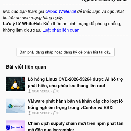
Mời các bạn tham gia
Group WhiteHat
để thảo luận và cập nhật
tin tức an ninh mạng hàng ngày.
Lưu ý từ WhiteHat:
Kiến thức an ninh mạng để phòng chống,
không làm điều xấu.
Luật pháp liên quan
Bạn phải đăng nhập hoặc đăng ký để phản hồi tại đây.
Bài viết liên quan
Lỗ hổng Linux CVE-2026-53264 được AI hỗ trợ
phát hiện, cho phép leo thang lên root
N
30/07/2026
0
g
à
VMware phát hành bản vá khẩn cấp cho loạt lỗ
y
hổng nghiêm trọng trong vCenter và ESXi
b
N
30/07/2026
0
ắ
g
t
à
Chiến dịch supply chain mới trên npm phát tán
đ
y
ầ
mã độc qua jscrambler