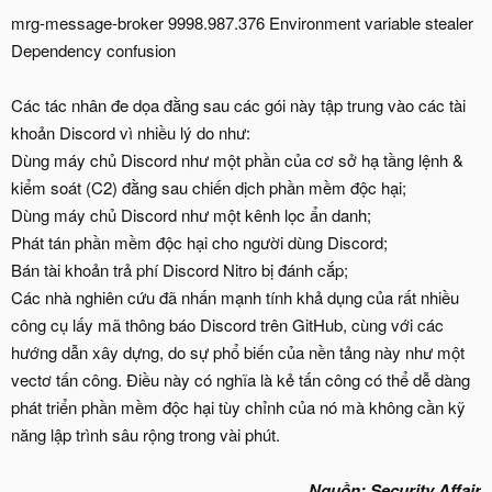
mrg-message-broker 9998.987.376 Environment variable stealer
Dependency confusion
Các tác nhân đe dọa đằng sau các gói này tập trung vào các tài
khoản Discord vì nhiều lý do như:
Dùng máy chủ Discord như một phần của cơ sở hạ tầng lệnh &
kiểm soát (C2) đằng sau chiến dịch phần mềm độc hại;
Dùng máy chủ Discord như một kênh lọc ẩn danh;
Phát tán phần mềm độc hại cho người dùng Discord;
Bán tài khoản trả phí Discord Nitro bị đánh cắp;
Các nhà nghiên cứu đã nhấn mạnh tính khả dụng của rất nhiều
công cụ lấy mã thông báo Discord trên GitHub, cùng với các
hướng dẫn xây dựng, do sự phổ biến của nền tảng này như một
vectơ tấn công. Điều này có nghĩa là kẻ tấn công có thể dễ dàng
phát triển phần mềm độc hại tùy chỉnh của nó mà không cần kỹ
năng lập trình sâu rộng trong vài phút.
Nguồn: Security Affair