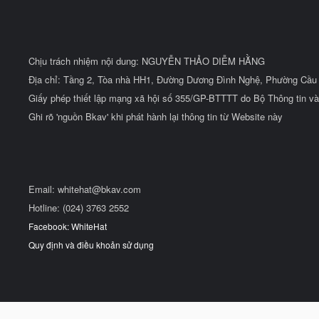
Chịu trách nhiệm nội dung: NGUYỄN THẢO DIỄM HẰNG
Địa chỉ: Tầng 2, Tòa nhà HH1, Đường Dương Đình Nghệ, Phường Cầu 
Giấy phép thiết lập mạng xã hội số 355/GP-BTTTT do Bộ Thông tin và
Ghi rõ 'nguồn Bkav' khi phát hành lại thông tin từ Website này
Email:
whitehat@bkav.com
Hotline: (024) 3763 2552
Facebook: WhiteHat
Quy định và điều khoản sử dụng