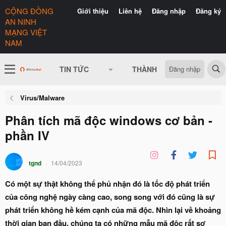
CỘNG ĐỒNG
Giới thiệu
Liên hệ
Đăng nhập
Đăng ký
AN NINH
MẠNG VIỆT
NAM
Đăng nhập
TIN TỨC
THÀNH VIÊN
CÓ GÌ 
Virus/Malware
Phân tích mã độc windows cơ bản -
phần IV
tgnd
14/04/2023
Có một sự thật không thể phủ nhận đó là tốc độ phát triển
của công nghệ ngày càng cao, song song với đó cũng là sự
phát triển không hề kém cạnh của mã độc. Nhìn lại về khoảng
thời gian ban đầu, chúng ta có những mẫu mã độc rất sơ