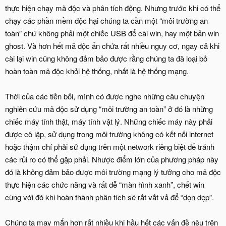
thực hiện chạy mã độc và phân tích động. Nhưng trước khi có thể
chạy các phần mềm độc hại chúng ta cần một “môi trường an
toàn” chứ không phải một chiếc USB để cài win, hay một bản win
ghost. Và hơn hết mã độc ẩn chứa rất nhiều nguy cơ, ngay cả khi
cài lại win cũng không đảm bảo được rằng chúng ta đã loại bỏ
hoàn toàn mã độc khỏi hệ thống, nhất là hệ thống mạng.
Thời của các tiền bối, mình có được nghe những câu chuyện
nghiên cứu mã độc sử dụng “môi trường an toàn” ở đó là những
chiếc máy tính thật, máy tính vật lý. Những chiếc máy này phải
được cô lập, sử dụng trong môi trường không có kết nối internet
hoặc thậm chí phải sử dụng trên một network riêng biệt để tránh
các rủi ro có thể gặp phải. Nhược điểm lớn của phương pháp này
đó là không đảm bảo được môi trường mạng lý tưởng cho mã độc
thực hiện các chức năng và rất dễ “màn hình xanh”, chết win
cùng với đó khi hoàn thành phân tích sẽ rất vất vả để “dọn dẹp”.
Chúng ta may mắn hơn rất nhiều khi hầu hết các vấn đề nêu trên