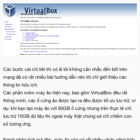
Các bước cài chi tiết thì có lẽ tôi không cần nhắc đến bởi trên
mạng đã có rất nhiều bài hướng dẫn nên tôi chỉ giới thiệu các
thông tin hữu ích.
Các phần mềm máy ảo hiện nay, bao gồm VirtualBox đều rất
thông minh, các ổ cứng ảo được tạo ra đều được tối ưu lưu trữ, ví
dụ: khi bạn tạo máy ảo với 60GB ổ cứng nhưng trên thực tế chỉ
lưu trữ 10GB dữ liệu thì ngoài máy thật chúng sẽ chỉ chiếm con
số tương ứng.
Ngoài phân tích mã độc, máy ảo còn có rất nhiều chức năng hữu