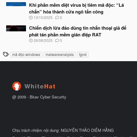
t
à
Khi phần mềm diệt virus bị tiêm mã độc: “Lá
đ
y
ầ
chắn” hóa thành cửa ngõ tấn công
b
u
N
13/10/2025
0
ắ
g
t
à
Chiến dịch lừa đảo dùng tin nhắn thoại giả để
đ
y
ầ
phát tán phần mềm gián điệp RAT
b
u
N
26/08/2025
0
ắ
g
t
à
đ
T
mã độc windows
malwareanalysis
tgnd
y
ầ
h
b
u
ắ
ẻ
t
đ
ầ
u
@ 2009 -
Bkav Cyber Security
Chịu trách nhiệm nội dung: NGUYỄN THẢO DIỄM HẰNG