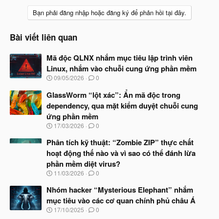
Bạn phải đăng nhập hoặc đăng ký để phản hồi tại đây.
Bài viết liên quan
Mã độc QLNX nhắm mục tiêu lập trình viên
Linux, nhắm vào chuỗi cung ứng phần mềm
N
09/05/2026
0
g
à
GlassWorm “lột xác”: Ẩn mã độc trong
y
dependency, qua mặt kiểm duyệt chuỗi cung
b
ứng phần mềm
ắ
t
N
17/03/2026
0
đ
g
ầ
à
Phân tích kỹ thuật: “Zombie ZIP” thực chất
u
y
hoạt động thế nào và vì sao có thể đánh lừa
b
phần mềm diệt virus?
ắ
t
N
11/03/2026
0
đ
g
ầ
à
Nhóm hacker “Mysterious Elephant” nhắm
u
y
mục tiêu vào các cơ quan chính phủ châu Á
b
N
17/10/2025
0
ắ
g