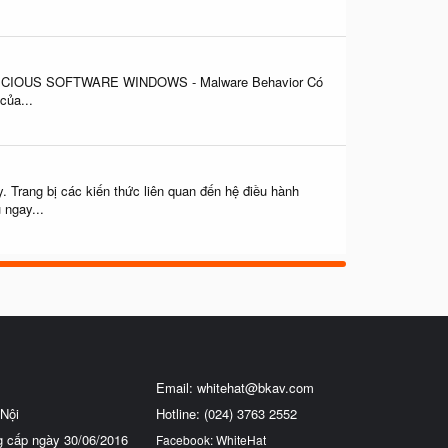
NG MALICIOUS SOFTWARE WINDOWS - Malware Behavior Có
của...
 Trang bị các kiến thức liên quan đến hệ điều hành
 ngay...
Email:
whitehat@bkav.com
Nội
Hotline: (024) 3763 2552
g cấp ngày 30/06/2016
Facebook: WhiteHat