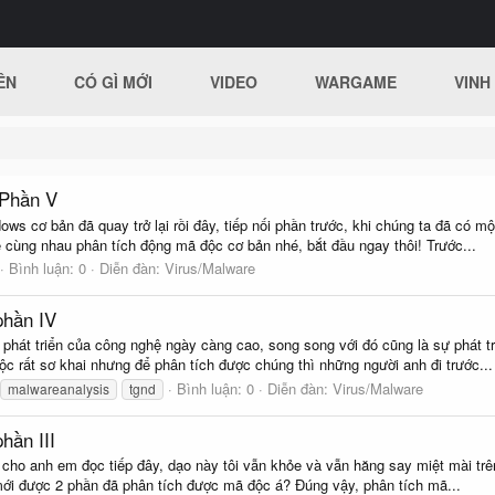
ÊN
CÓ GÌ MỚI
VIDEO
WARGAME
VINH
 Phần V
ows cơ bản đã quay trở lại rồi đây, tiếp nối phần trước, khi chúng ta đã có 
ẽ cùng nhau phân tích động mã độc cơ bản nhé, bắt đầu ngay thôi! Trước...
Bình luận: 0
Diễn đàn:
Virus/Malware
phần IV
 phát triển của công nghệ ngày càng cao, song song với đó cũng là sự phát 
c rất sơ khai nhưng để phân tích được chúng thì những người anh đi trước...
Bình luận: 0
Diễn đàn:
Virus/Malware
malwareanalysis
tgnd
hần III
 bài cho anh em đọc tiếp đây, dạo này tôi vẫn khỏe và vẫn hăng say miệt mài 
ới được 2 phần đã phân tích được mã độc á? Đúng vậy, phân tích mã...