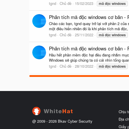
tgnd
Chủ đề
15/02/2023
mã
độc
windows
Phân tích mã độc windows cơ bản - P
Chào các bạn, tgnd quay trở lại với phần 2 
một điều hiển nhiên đó là khi phân tích mã độc,
tgnd
Chủ đề
25/11/2022
mã
độc
windows
Phân tích mã độc windows cơ bản - 
Hầu hết phần mềm độc hại đều đang nhắm mục ti
Windows sẽ giúp chúng ta có cái nhìn tổng quan
tgnd
Chủ đề
28/10/2022
mã
độc
windows
Chịu 
Địa c
@ 2009 -
2026
Bkav Cyber Security
Giấy 