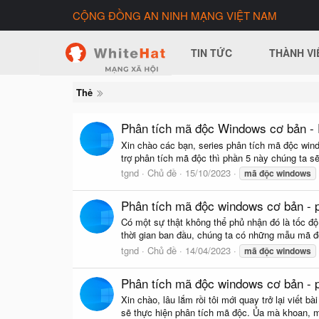
CỘNG ĐỒNG AN NINH MẠNG VIỆT NAM
TIN TỨC
THÀNH VI
Thẻ
Phân tích mã độc Windows cơ bản -
Xin chào các bạn, series phân tích mã độc wind
trợ phân tích mã độc thì phần 5 này chúng ta s
tgnd
Chủ đề
15/10/2023
mã
độc
windows
Phân tích mã độc windows cơ bản - 
Có một sự thật không thể phủ nhận đó là tốc độ
thời gian ban đầu, chúng ta có những mẫu mã độ
tgnd
Chủ đề
14/04/2023
mã
độc
windows
Phân tích mã độc windows cơ bản - p
Xin chào, lâu lắm rồi tôi mới quay trở lại viết
sẽ thực hiện phân tích mã độc. Ủa mà khoan, m