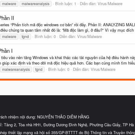
Bình luận: 1
Diễn đàn:
Virus/Malware
malware
malwareanalysis
hần II
của series “Phân tích mã độc windows cơ bản” rồi đây. Phần II: ANALYZI
 điều chúng ta quan tâm nhất đó là: ”Mã độc làm gì, ở đâu?” Vì vậy mục đích 
Bình luận: 0
Diễn đàn:
Virus/Malware
malware
tgnd
Phần I
êu vào nền tảng Windows và khai thác các tài nguyên của hệ điều hành này.
 giúp xác định và theo dõi mã độc hiệu quả hơn. Các bạn cùng mình tìm hiểu
Bình luận: 0
Diễn đàn:
Virus/Malware
malwareanalysis
tgnd
trách nhiệm nội dung: NGUYỄN THẢO DIỄM HẰNG
hỉ: Tầng 2, Tòa nhà HH1, Đường Dương Đình Nghệ, Phường Cầu Giấy, TP Hà 
phép thiết lập mạng xã hội số 355/GP-BTTTT do Bộ Thông tin và Truyền thôn